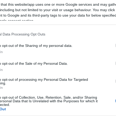
 that this website/app uses one or more Google services and may gath
including but not limited to your visit or usage behaviour. You may click 
 to Google and its third-party tags to use your data for below specifi
ogle consent section.
azionali?
l Data Processing Opt Outs
 mese
cliccando
qui
o opt-out of the Sharing of my personal data.
In
o opt-out of the Sale of my Personal Data.
do nella sezione
Login
dal menù del sito o
In
to opt-out of processing my Personal Data for Targeted
ing.
In
me Casa San Teodoro
Incendio San Teodoro
oro
Via Toscana San Teodoro
o opt-out of Collection, Use, Retention, Sale, and/or Sharing
ersonal Data that Is Unrelated with the Purposes for which it
co San Teodoro
lected.
Out