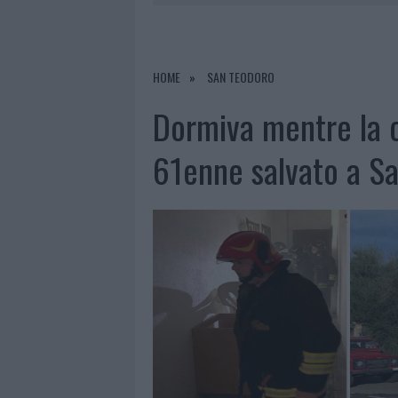
7 AGOSTO 2026
|
LE PREVISIONI METEO PER IL WEE
7 AGOSTO 2026
|
MICHELLE HUNZIKER IN GALLURA,
7 AGOSTO 2026
|
CALANGIANUS, DOPO LE POLEMIC
HOME
SAN TEODORO
8 AGOSTO 2026
|
A FUOCO UN DEPOSITO CON BOMB
Dormiva mentre la 
61enne salvato a S