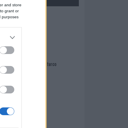
er and store
to grant or
Mario Malu
ed purposes
Paolo Pinna
Martina Agostina Diturco
I nostri cari
I nostri cari