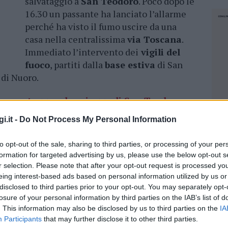
salvataggio a
San Teodoro
. Poco dopo le
16.30 un passante ha lanciato l’allarme
perché ha visto il fumo uscire da una
casa nella centralissima
via Toscana
.
Immediato l’intervento dei
vigili del
fuoco
, partiti dalla
base estiva
di San
di Nuoro.
per proteggere le spiagge di San Teodoro e
i.it -
Do Not Process My Personal Information
che all’interno dell’appartamento c’era un
to opt-out of the sale, sharing to third parties, or processing of your per
che rischiava di morire per le
esalazioni dei
formation for targeted advertising by us, please use the below opt-out s
e portato all’esterno dello stabile e
r selection. Please note that after your opt-out request is processed y
eing interest-based ads based on personal information utilized by us or
 che si è occupato del trasferimento in
disclosed to third parties prior to your opt-out. You may separately opt-
ra del
115
ha domato le fiamme e esso in
losure of your personal information by third parties on the IAB’s list of
go dell’incendio è intervenuta anche la
Polizia
. This information may also be disclosed by us to third parties on the
IA
Participants
that may further disclose it to other third parties.
NEC