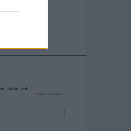
cate sul sito web!
*
campo obbligatorio