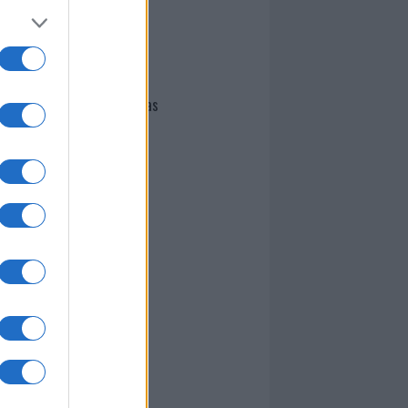
I nostri cari
Giovannimaria Cabras