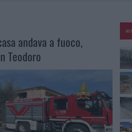
KEND A OLBIA E IN GALLURA
 BELLA ANCHE DAL VIVO: UN AMICO VIP SVELA COME FA
HE IL CENTRO ACCOGLIENZA MINORI CHIUDE
NOT
OLE, INTERVENTO DEI VIGILI DEL FUOCO A RUDALZA
casa andava a fuoco,
an Teodoro