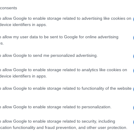
eale?
gram di GalluraOggi.it
consents
o allow Google to enable storage related to advertising like cookies on
evice identifiers in apps.
lazioni, i tuoi video e le tue foto
o allow my user data to be sent to Google for online advertising
s.
ro +39 345 356 7512
to allow Google to send me personalized advertising.
o allow Google to enable storage related to analytics like cookies on
evice identifiers in apps.
ime news da
Google News
o allow Google to enable storage related to functionality of the website
o allow Google to enable storage related to personalization.
o allow Google to enable storage related to security, including
cation functionality and fraud prevention, and other user protection.