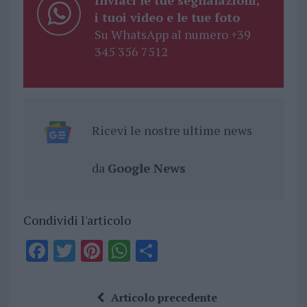
i tuoi video e le tue foto
Su WhatsApp al numero +39
345 356 7512
Ricevi le nostre ultime news
da
Google News
Condividi l'articolo
F
T
Pi
W
S
a
w
n
h
h
ce
it
te
at
a
Articolo precedente