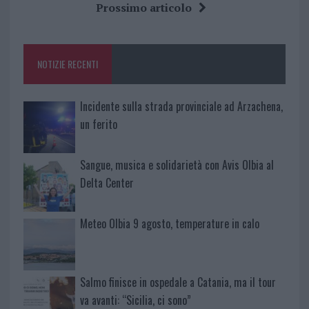
b
te
re
s
re
Prossimo articolo
o
r
st
A
o
p
NOTIZIE RECENTI
k
p
Incidente sulla strada provinciale ad Arzachena,
un ferito
Sangue, musica e solidarietà con Avis Olbia al
Delta Center
Meteo Olbia 9 agosto, temperature in calo
Salmo finisce in ospedale a Catania, ma il tour
va avanti: “Sicilia, ci sono”