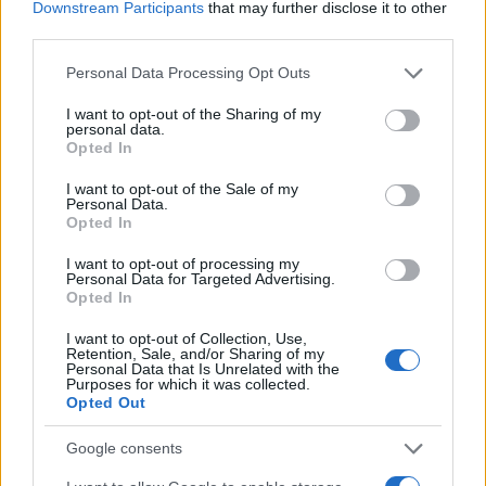
Downstream Participants
that may further disclose it to other
third parties.
Please note that this website/app uses one or more Google
Personal Data Processing Opt Outs
services and may gather and store information including but
Da Luras a Valencia, la mezza maratona conclusa in
not limited to your visit or usage behaviour. You may click to
I want to opt-out of the Sharing of my
un’ora e 29 minuti
personal data.
grant or deny consent to Google and its third-party tags to
Opted In
use your data for below specified purposes in below Google
consent section.
I want to opt-out of the Sale of my
Personal Data.
Opted In
I want to opt-out of processing my
Personal Data for Targeted Advertising.
Opted In
I want to opt-out of Collection, Use,
Retention, Sale, and/or Sharing of my
Personal Data that Is Unrelated with the
Purposes for which it was collected.
Opted Out
Google consents