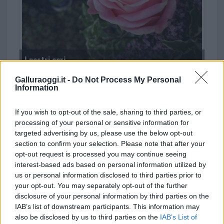
I nostri cari
Galluraoggi.it -
Do Not Process My Personal
Information
If you wish to opt-out of the sale, sharing to third parties, or
processing of your personal or sensitive information for
targeted advertising by us, please use the below opt-out
section to confirm your selection. Please note that after your
opt-out request is processed you may continue seeing
Torres-Olbia 1-1 coi brividi: rossoblù allo scadere e
interest-based ads based on personal information utilized by
Ragatzu nel recupero
us or personal information disclosed to third parties prior to
your opt-out. You may separately opt-out of the further
disclosure of your personal information by third parties on the
IAB’s list of downstream participants. This information may
also be disclosed by us to third parties on the
IAB’s List of