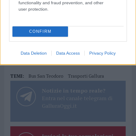
functionality and fraud prevention, and other
user protection.
CONFIRM
Data Deletion
Data Access
Privacy Policy
TEMI:
Bus San Teodoro
Trasporti Gallura
Notizie in tempo reale?
Entra nel canale telegram di
GalluraOggi.it
Inviaci le tue segnalazioni,