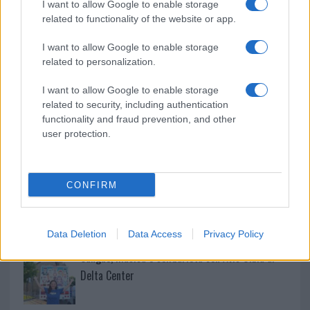
I want to allow Google to enable storage
related to functionality of the website or app.
Controlli rafforzati in Costa Smeralda, 20
arresti e 135 denunce
I want to allow Google to enable storage
related to personalization.
Tre milioni di euro dalla Provincia Gallura per
I want to allow Google to enable storage
nuove aule nelle scuole di Olbia
related to security, including authentication
functionality and fraud prevention, and other
user protection.
Incidente sulla provinciale 125, paura tra Olbia e
Arzachena
CONFIRM
Incidente sulla strada provinciale ad Arzachena,
un ferito
Data Deletion
Data Access
Privacy Policy
Sangue, musica e solidarietà con Avis Olbia al
Delta Center