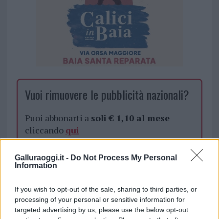
Vuoi rimuovere le pubblicità nazionali?
Puoi abbonarti a
soli € 1,10 al mese
cliccando
qui
Sei già abbonato?
Galluraoggi.it -
Do Not Process My Personal
Information
Puoi effettuare l'accesso andando nella
If you wish to opt-out of the sale, sharing to third parties, or
sezione
Login
dal menù del sito o
processing of your personal or sensitive information for
cliccando
qui
targeted advertising by us, please use the below opt-out