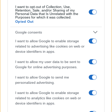
I want to opt-out of Collection, Use,
Retention, Sale, and/or Sharing of my
Personal Data that Is Unrelated with the
Ricevi le nostre ultime news
Purposes for which it was collected.
Opted Out
da
Google News
Google consents
I want to allow Google to enable storage
related to advertising like cookies on web or
Condividi l'articolo
device identifiers in apps.
F
T
Pi
W
S
I want to allow my user data to be sent to
a
w
n
h
h
Google for online advertising purposes.
ce
it
te
at
a
I want to allow Google to send me
Articolo precedente
b
te
re
s
re
personalized advertising.
Prossimo articolo
o
r
st
A
I want to allow Google to enable storage
o
p
related to analytics like cookies on web or
device identifiers in apps.
NOTIZIE RECENTI
k
p