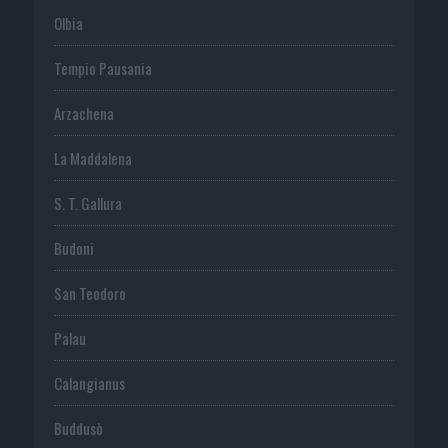
Olbia
Tempio Pausania
Arzachena
La Maddalena
S. T. Gallura
Budoni
San Teodoro
Palau
Calangianus
Buddusò