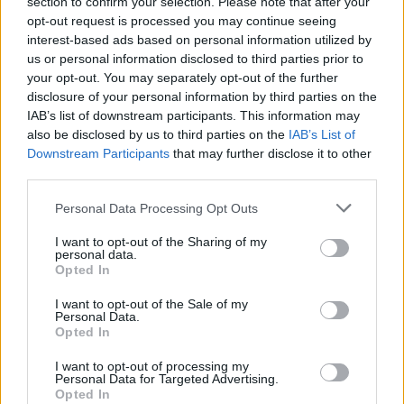
section to confirm your selection. Please note that after your
opt-out request is processed you may continue seeing
interest-based ads based on personal information utilized by
TEMI:
Lavori San Teodoro
Notizie Budoni
us or personal information disclosed to third parties prior to
Notizie San Teodoro
Passaporti San Teodoro
your opt-out. You may separately opt-out of the further
Polis San Teodoro
Poste Budoni
disclosure of your personal information by third parties on the
Poste San Teodoro
Poste Sardegna
IAB’s list of downstream participants. This information may
also be disclosed by us to third parties on the
IAB’s List of
Downstream Participants
that may further disclose it to other
Notizie in tempo reale?
third parties.
Entra nel canale telegram di
GalluraOggi.it
Please note that this website/app uses one or more Google
Personal Data Processing Opt Outs
services and may gather and store information including but
not limited to your visit or usage behaviour. You may click to
I want to opt-out of the Sharing of my
personal data.
grant or deny consent to Google and its third-party tags to
Opted In
use your data for below specified purposes in below Google
Inviaci le tue segnalazioni,
consent section.
I want to opt-out of the Sale of my
i tuoi video e le tue foto
Personal Data.
Opted In
Su WhatsApp al numero +39
345 356 7512
I want to opt-out of processing my
Personal Data for Targeted Advertising.
Opted In