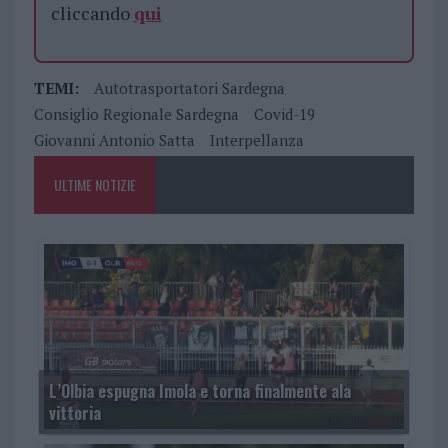
cliccando
qui
TEMI:
Autotrasportatori Sardegna
Consiglio Regionale Sardegna
Covid-19
Giovanni Antonio Satta
Interpellanza
ULTIME NOTIZIE
L’Olbia espugna Imola e torna finalmente ala
vittoria