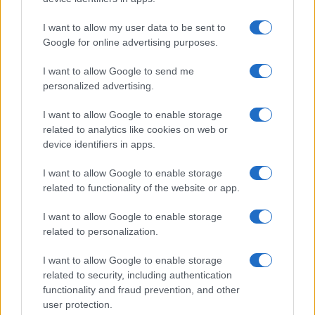
I want to allow my user data to be sent to
Google for online advertising purposes.
Ricevi le nostre ultime news
I want to allow Google to send me
personalized advertising.
da
Google News
I want to allow Google to enable storage
related to analytics like cookies on web or
device identifiers in apps.
Condividi l'articolo
I want to allow Google to enable storage
F
T
Pi
W
S
related to functionality of the website or app.
a
w
n
h
h
I want to allow Google to enable storage
ce
it
te
at
a
related to personalization.
Articolo precedente
b
te
re
s
re
Prossimo articolo
I want to allow Google to enable storage
related to security, including authentication
o
r
st
A
functionality and fraud prevention, and other
o
p
user protection.