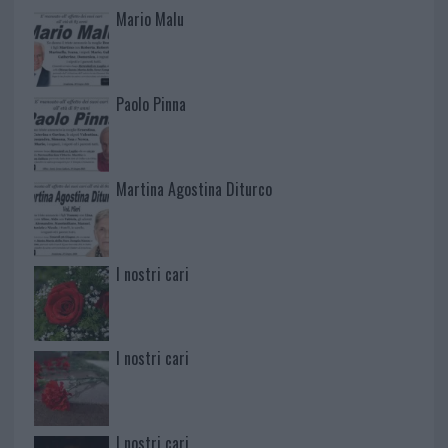
Mario Malu
Paolo Pinna
Martina Agostina Diturco
I nostri cari
I nostri cari
I nostri cari