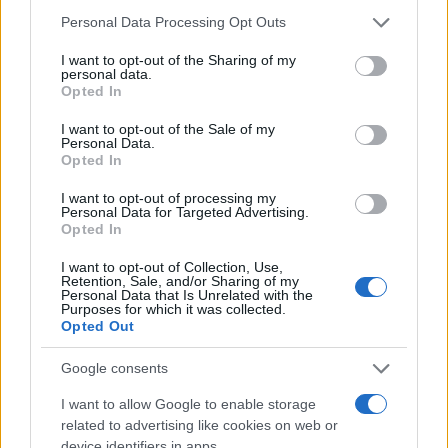
Please note that this website/app uses one or more Google
Personal Data Processing Opt Outs
services and may gather and store information including but
not limited to your visit or usage behaviour. You may click to
I want to opt-out of the Sharing of my
personal data.
grant or deny consent to Google and its third-party tags to
Opted In
use your data for below specified purposes in below Google
TEMI:
Autotrasportatori Sardegna
consent section.
I want to opt-out of the Sale of my
Consiglio Regionale Sardegna
Covid-19
Personal Data.
Giovanni Antonio Satta
Interpellanza
Opted In
I want to opt-out of processing my
Inviaci le tue segnalazioni,
Personal Data for Targeted Advertising.
i tuoi video e le tue foto
Opted In
Su WhatsApp al numero +39
I want to opt-out of Collection, Use,
345 356 7512
Retention, Sale, and/or Sharing of my
Personal Data that Is Unrelated with the
Purposes for which it was collected.
Opted Out
Google consents
Notizie in tempo reale?
Entra nel canale telegram di
I want to allow Google to enable storage
related to advertising like cookies on web or
GalluraOggi.it
device identifiers in apps.