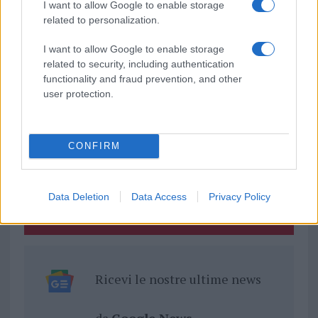
TEMI:
Arzachena Calcio
Olbia Calcio
I want to allow Google to enable storage
related to personalization.
Notizie in tempo reale?
I want to allow Google to enable storage
Entra nel canale telegram di
related to security, including authentication
GalluraOggi.it
functionality and fraud prevention, and other
user protection.
Inviaci le tue segnalazioni,
CONFIRM
i tuoi video e le tue foto
Su WhatsApp al numero +39
345 356 7512
Data Deletion
Data Access
Privacy Policy
Ricevi le nostre ultime news