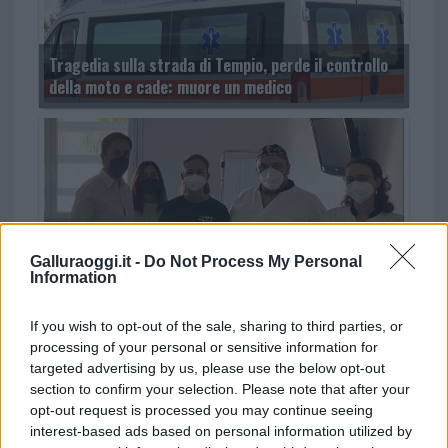
Tragedia sulla strada di Tempio, perde il controllo
della moto e cade: muore un medico
Galluraoggi.it -
Do Not Process My Personal
Information
Nuovo staff di medici all’ospedale di La Maddalena:
ne arrivano altri quattro
If you wish to opt-out of the sale, sharing to third parties, or
processing of your personal or sensitive information for
targeted advertising by us, please use the below opt-out
section to confirm your selection. Please note that after your
opt-out request is processed you may continue seeing
interest-based ads based on personal information utilized by