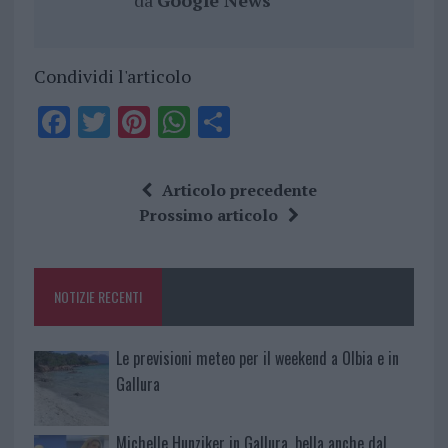
da
Google News
Condividi l'articolo
F
T
Pi
W
S
a
w
n
h
h
ce
it
te
at
a
Articolo precedente
b
te
re
s
re
Prossimo articolo
o
r
st
A
o
p
NOTIZIE RECENTI
k
p
Le previsioni meteo per il weekend a Olbia e in
Gallura
Michelle Hunziker in Gallura, bella anche dal