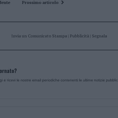
dente
Prossimo articolo
Invia un Comunicato Stampa
|
Pubblicità
|
Segnala
iornato?
ggi e ricevi le nostre email periodiche contenenti le ultime notizie pubbli