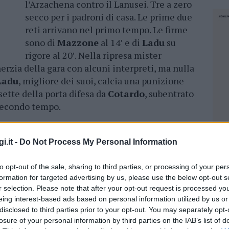
l’Arzachena contro il Lanusei. Tre a zero
secco per i padroni di casa. Le prime due
reti arrivano nel primo tempo. Le firme
sono di
Mazzone
al 14′ e di
Ladu
su
rigore al 20′. Nella ripresa mister
erzia della gara con alcuni interpreti, ma nulla
Ladu
, migliore dei suoi, calcia una punizione
sette della porta difesa da
Cotardo
, subentrato
 secondo tempo.
doni perde una partita sfortunata in cui ha
due reti in due minuti sul finale di partita. I gol
i.it -
Do Not Process My Personal Information
’88’ con
Cericola
e al 90′ con
Cerbara
. Il
 insieme alla
Pro Calcio Tor Sapienza
.
to opt-out of the sale, sharing to third parties, or processing of your per
formation for targeted advertising by us, please use the below opt-out s
r selection. Please note that after your opt-out request is processed y
azionali?
eing interest-based ads based on personal information utilized by us or
disclosed to third parties prior to your opt-out. You may separately opt-
losure of your personal information by third parties on the IAB’s list of
 mese
cliccando
qui
NEC