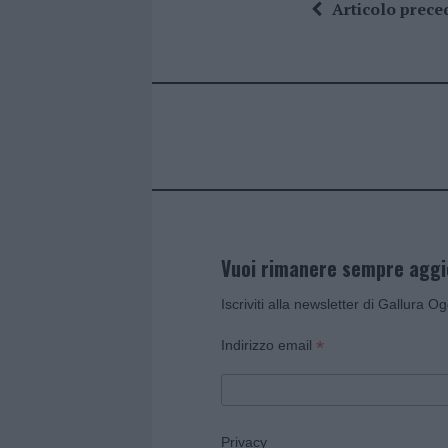
ce
it
te
at
a
Articolo prece
b
te
re
s
re
o
r
st
A
o
p
k
p
Vuoi rimanere sempre agg
Iscriviti alla newsletter di Gallura O
*
Indirizzo email
Privacy