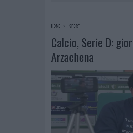
7 AGOSTO 2026
|
CALANGIANUS, DOPO LE POLEMIC
7 AGOSTO 2026
|
OLBIA, DIVIETO DI SOSTA CONT
7 AGOSTO 2026
|
PAUSA CAFFÈ IMPECCABILE: COME 
HOME
SPORT
7 AGOSTO 2026
|
LE PREVISIONI METEO PER IL WEE
Calcio, Serie D: gio
Arzachena