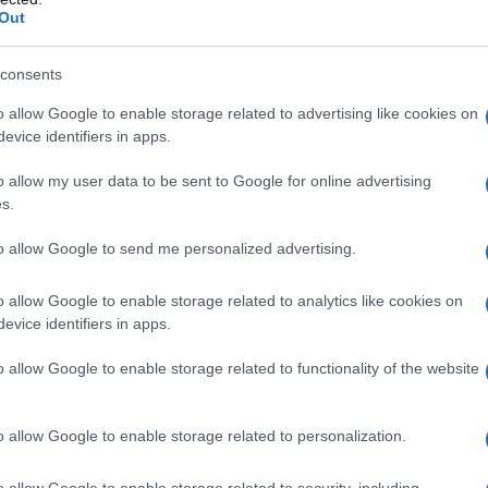
Out
Incidente fra due auto nella zona
hio
industriale di Arzachena: c’è un ferito
consents
o allow Google to enable storage related to advertising like cookies on
evice identifiers in apps.
o allow my user data to be sent to Google for online advertising
s.
to allow Google to send me personalized advertising.
In Sardegna 469 nuovi casi di coronavirus e
o allow Google to enable storage related to analytics like cookies on
una vittima: il bollettino
evice identifiers in apps.
o allow Google to enable storage related to functionality of the website
o allow Google to enable storage related to personalization.
Lanusei
Serie D
Seried
Vis Artena
o allow Google to enable storage related to security, including