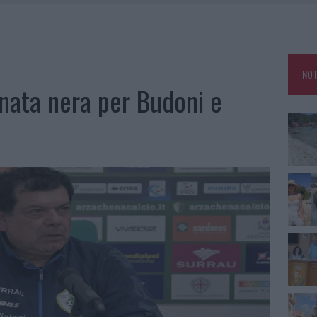
HE IL CENTRO ACCOGLIENZA MINORI CHIUDE
RO SPACCIO E DEGRADO: ESPLODE LA PROTESTA
SCEGLIERE LA SOLUZIONE IDEALE PER LA CASA E L’UFFICIO
NOT
KEND A OLBIA E IN GALLURA
rnata nera per Budoni e