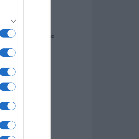
I nostri cari
Giovannimaria Cabras