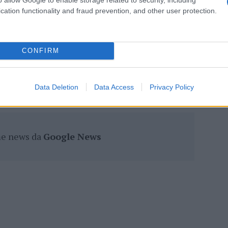
lazioni, i tuoi video e le tue foto
cation functionality and fraud prevention, and other user protection.
ro +39 345 356 7512
CONFIRM
eale?
gram di GalluraOggi.it
Data Deletion
Data Access
Privacy Policy
ime news da
Google News