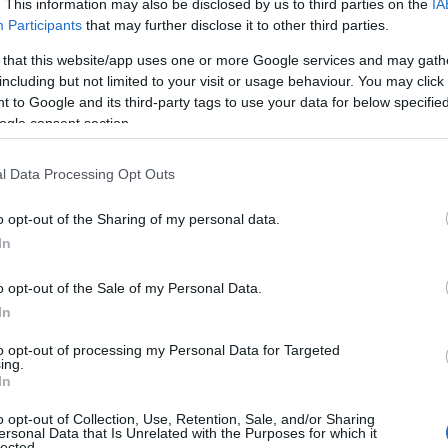
. This information may also be disclosed by us to third parties on the
IA
Participants
that may further disclose it to other third parties.
 that this website/app uses one or more Google services and may gath
including but not limited to your visit or usage behaviour. You may click 
do nella sezione
Login
dal menù del sito o
 to Google and its third-party tags to use your data for below specifi
ogle consent section.
l Data Processing Opt Outs
Lanusei
Serie D
Seried
Vis Artena
o opt-out of the Sharing of my personal data.
In
o opt-out of the Sale of my Personal Data.
In
to opt-out of processing my Personal Data for Targeted
ing.
In
o opt-out of Collection, Use, Retention, Sale, and/or Sharing
ersonal Data that Is Unrelated with the Purposes for which it
lected.