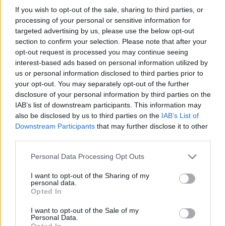
If you wish to opt-out of the sale, sharing to third parties, or
processing of your personal or sensitive information for
targeted advertising by us, please use the below opt-out
section to confirm your selection. Please note that after your
opt-out request is processed you may continue seeing
interest-based ads based on personal information utilized by
us or personal information disclosed to third parties prior to
your opt-out. You may separately opt-out of the further
disclosure of your personal information by third parties on the
Emergenza carceri, stanno scoppiando: le
IAB’s list of downstream participants. This information may
situazioni peggiori a Tempio, Sassari e Nuoro
also be disclosed by us to third parties on the
IAB’s List of
Downstream Participants
that may further disclose it to other
third parties.
TEMI:
Arzachena Academy Costa Smeralda
Please note that this website/app uses one or more Google
Personal Data Processing Opt Outs
Calcio Budoni
Serie D
services and may gather and store information including but
not limited to your visit or usage behaviour. You may click to
I want to opt-out of the Sharing of my
Condividi l'articolo
personal data.
grant or deny consent to Google and its third-party tags to
Opted In
use your data for below specified purposes in below Google
F
T
Pi
W
S
consent section.
I want to opt-out of the Sale of my
a
w
n
h
h
Personal Data.
Opted In