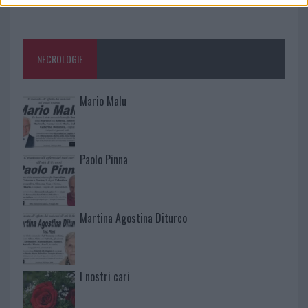
NECROLOGIE
Mario Malu
Paolo Pinna
Martina Agostina Diturco
I nostri cari