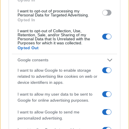
ce
it
te
at
a
Articolo precedente
I want to opt-out of processing my
b
te
re
s
re
Prossimo articolo
Personal Data for Targeted Advertising.
Opted In
o
r
st
A
o
p
I want to opt-out of Collection, Use,
Retention, Sale, and/or Sharing of my
NOTIZIE RECENTI
Personal Data that Is Unrelated with the
k
p
Purposes for which it was collected.
Opted Out
Incendi, a San Pasquale arriva il Campo Base:
Google consents
l’inaugurazione
I want to allow Google to enable storage
related to advertising like cookies on web or
Andrea Mura conquista Palau: grande
device identifiers in apps.
partecipazione per il suo racconto
I want to allow my user data to be sent to
Google for online advertising purposes.
Calangianus, allarme sul centro accoglienza
minori, Albieri: “Episodi gravissimi”
I want to allow Google to send me
personalized advertising.
Gallura, finti clienti svuotano le suite: furto da