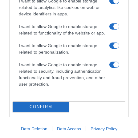
I want to allow Google to enable storage
50mila nel resort
related to analytics like cookies on web or
device identifiers in apps.
Meteo Olbia 7 agosto, sole e caldo tornano
I want to allow Google to enable storage
protagonisti
related to functionality of the website or app.
I want to allow Google to enable storage
Test tunnel Olbia: rampe chiuse ancora fino a
related to personalization.
fine agosto
I want to allow Google to enable storage
related to security, including authentication
Aggius conquista la classifica delle mete più
functionality and fraud prevention, and other
user protection.
amate dell’estate 2026
CONFIRM
Data Deletion
Data Access
Privacy Policy