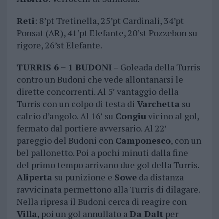
Reti
: 8’pt Tretinella, 25’pt Cardinali, 34’pt
Ponsat (AR), 41’pt Elefante, 20’st Pozzebon su
rigore, 26’st Elefante.
TURRIS 6 – 1 BUDONI
– Goleada della Turris
contro un Budoni che vede allontanarsi le
dirette concorrenti. Al 5′ vantaggio della
Turris con un colpo di testa di
Varchetta
su
calcio d’angolo. Al 16′ su
Congiu
vicino al gol,
fermato dal portiere avversario. Al 22′
pareggio del Budoni con
Camponesco
, con un
bel pallonetto. Poi a pochi minuti dalla fine
del primo tempo arrivano due gol della Turris.
Aliperta
su punizione e
Sowe
da distanza
ravvicinata permettono alla Turris di dilagare.
Nella ripresa il Budoni cerca di reagire con
Villa
, poi un gol annullato a
Da Dalt
per