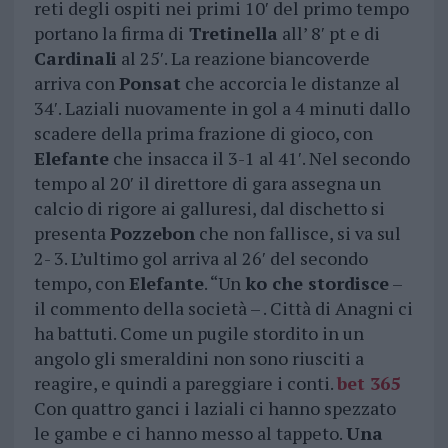
reti degli ospiti nei primi 10′ del primo tempo
portano la firma di
Tretinella
all’ 8′ pt e di
Cardinali
al 25′. La reazione biancoverde
arriva con
Ponsat
che accorcia le distanze al
34′. Laziali nuovamente in gol a 4 minuti dallo
scadere della prima frazione di gioco, con
Elefante
che insacca il 3-1 al 41′. Nel secondo
tempo al 20′ il direttore di gara assegna un
calcio di rigore ai galluresi, dal dischetto si
presenta
Pozzebon
che non fallisce, si va sul
2- 3. L’ultimo gol arriva al 26′ del secondo
tempo, con
Elefante
. “Un
ko che stordisce
–
il commento della società – . Città di Anagni ci
ha battuti. Come un pugile stordito in un
angolo gli smeraldini non sono riusciti a
reagire, e quindi a pareggiare i conti.
bet 365
Con quattro ganci i laziali ci hanno spezzato
le gambe e ci hanno messo al tappeto.
Una