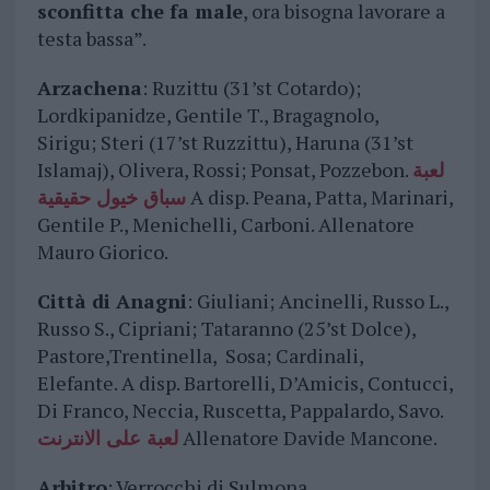
sconfitta che fa male
, ora bisogna lavorare a
testa bassa”.
Arzachena
: Ruzittu (31’st Cotardo);
Lordkipanidze, Gentile T., Bragagnolo,
Sirigu; Steri (17’st Ruzzittu), Haruna (31’st
Islamaj), Olivera, Rossi; Ponsat, Pozzebon.
لعبة
سباق خيول حقيقية
A disp. Peana, Patta, Marinari,
Gentile P., Menichelli, Carboni. Allenatore
Mauro Giorico.
Città di Anagni
: Giuliani; Ancinelli, Russo L.,
Russo S., Cipriani; Tataranno (25’st Dolce),
Pastore,Trentinella, Sosa; Cardinali,
Elefante. A disp. Bartorelli, D’Amicis, Contucci,
Di Franco, Neccia, Ruscetta, Pappalardo, Savo.
لعبة على الانترنت
Allenatore Davide Mancone.
Arbitro
: Verrocchi di Sulmona.