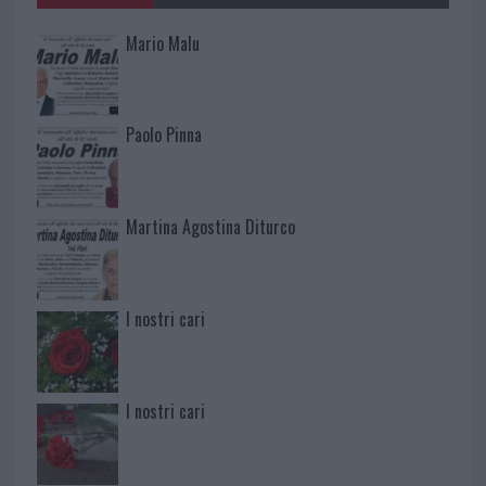
Mario Malu
Paolo Pinna
Martina Agostina Diturco
I nostri cari
I nostri cari