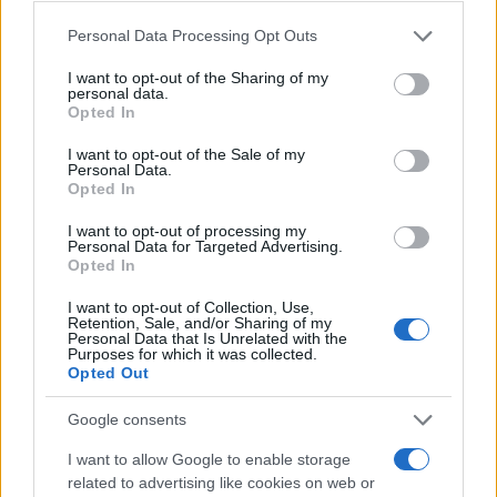
In Sardegna il 10% della popolazione non ha
neanche un vaccino contro il covid
Please note that this website/app uses one or more Google
Personal Data Processing Opt Outs
services and may gather and store information including but
not limited to your visit or usage behaviour. You may click to
I want to opt-out of the Sharing of my
personal data.
grant or deny consent to Google and its third-party tags to
Opted In
use your data for below specified purposes in below Google
consent section.
I want to opt-out of the Sale of my
Personal Data.
Opted In
I want to opt-out of processing my
Personal Data for Targeted Advertising.
Opted In
I want to opt-out of Collection, Use,
Retention, Sale, and/or Sharing of my
Personal Data that Is Unrelated with the
Purposes for which it was collected.
Opted Out
Google consents
I want to allow Google to enable storage
related to advertising like cookies on web or