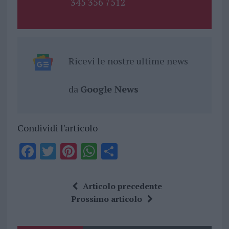
345 356 7512
Ricevi le nostre ultime news
da
Google News
Condividi l'articolo
F
T
Pi
W
S
a
w
n
h
h
ce
it
te
at
a
Articolo precedente
b
te
re
s
re
Prossimo articolo
o
r
st
A