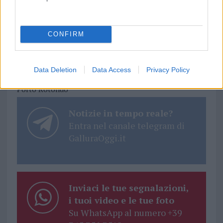
CONFIRM
Data Deletion
Data Access
Privacy Policy
TEMI:
Castiadas Calcio
Eccellenza
Porto Rotondo
Notizie in tempo reale?
Entra nel canale telegram di
GalluraOggi.it
Inviaci le tue segnalazioni,
i tuoi video e le tue foto
Su WhatsApp al numero +39