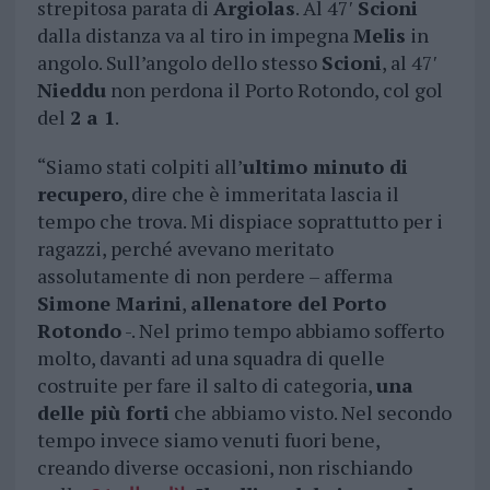
strepitosa parata di
Argiolas
. Al 47′
Scioni
dalla distanza va al tiro in impegna
Melis
in
angolo. Sull’angolo dello stesso
Scioni
, al 47′
Nieddu
non perdona il Porto Rotondo, col gol
del
2 a 1
.
“Siamo stati colpiti all’
ultimo minuto di
recupero
, dire che è immeritata lascia il
tempo che trova. Mi dispiace soprattutto per i
ragazzi, perché avevano meritato
assolutamente di non perdere – afferma
Simone Marini
,
allenatore del Porto
Rotondo
-. Nel primo tempo abbiamo sofferto
molto, davanti ad una squadra di quelle
costruite per fare il salto di categoria,
una
delle più forti
che abbiamo visto. Nel secondo
tempo invece siamo venuti fuori bene,
creando diverse occasioni, non rischiando