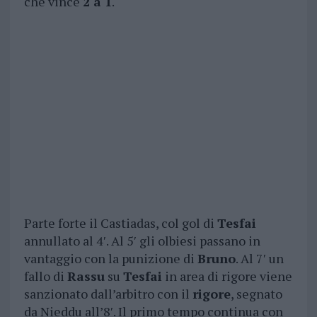
che vince
2 a 1
.
Parte forte il Castiadas, col gol di
Tesfai
annullato al 4′. Al 5′ gli olbiesi passano in
vantaggio con la punizione di
Bruno
. Al 7′ un
fallo di
Rassu
su
Tesfai
in area di rigore viene
sanzionato dall’arbitro con il
rigore
, segnato
da Nieddu all’8′. Il primo tempo continua con