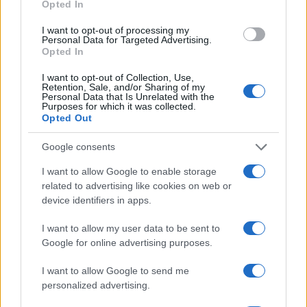
a
w
n
h
h
Opted In
ce
it
te
at
a
Articolo precedente
I want to opt-out of processing my
b
te
re
s
re
Personal Data for Targeted Advertising.
Prossimo articolo
Opted In
o
r
st
A
I want to opt-out of Collection, Use,
o
p
Retention, Sale, and/or Sharing of my
NOTIZIE RECENTI
Personal Data that Is Unrelated with the
k
p
Purposes for which it was collected.
Opted Out
Incendi, a San Pasquale arriva il Campo Base:
Google consents
l’inaugurazione
I want to allow Google to enable storage
related to advertising like cookies on web or
Andrea Mura conquista Palau: grande
device identifiers in apps.
partecipazione per il suo racconto
I want to allow my user data to be sent to
Google for online advertising purposes.
Calangianus, allarme sul centro accoglienza
I want to allow Google to send me
minori, Albieri: “Episodi gravissimi”
personalized advertising.