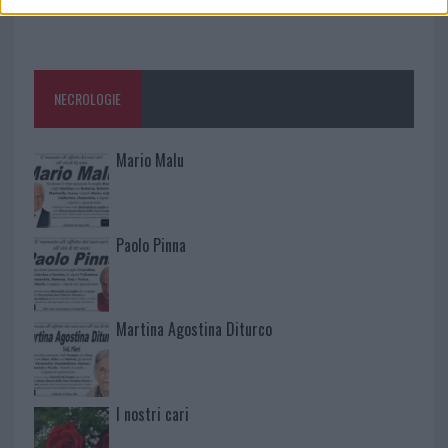
NECROLOGIE
Mario Malu
Paolo Pinna
Martina Agostina Diturco
I nostri cari