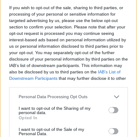
If you wish to opt-out of the sale, sharing to third parties, or
processing of your personal or sensitive information for
targeted advertising by us, please use the below opt-out
section to confirm your selection. Please note that after your
opt-out request is processed you may continue seeing
interest-based ads based on personal information utilized by
us or personal information disclosed to third parties prior to
your opt-out. You may separately opt-out of the further
disclosure of your personal information by third parties on the
IAB’s list of downstream participants. This information may
also be disclosed by us to third parties on the
IAB’s List of
In Sardegna il 10% della popolazione non ha
Downstream Participants
that may further disclose it to other
neanche un vaccino contro il covid
third parties.
Please note that this website/app uses one or more Google
Personal Data Processing Opt Outs
TEMI:
Lucchese
Olbia Calcio
Serie C
services and may gather and store information including but
not limited to your visit or usage behaviour. You may click to
I want to opt-out of the Sharing of my
Condividi l'articolo
personal data.
grant or deny consent to Google and its third-party tags to
Opted In
use your data for below specified purposes in below Google
F
T
Pi
W
S
consent section.
I want to opt-out of the Sale of my
Personal Data.