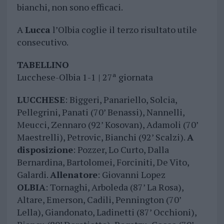
bianchi, non sono efficaci.
A
Lucca
l’Olbia coglie il terzo risultato utile
consecutivo.
TABELLINO
Lucchese-Olbia 1-1 | 27ª giornata
LUCCHESE
: Biggeri, Panariello, Solcia,
Pellegrini, Panati (70’ Benassi), Nannelli,
Meucci, Zennaro (92’ Kosovan), Adamoli (70’
Maestrelli), Petrovic, Bianchi (92’ Scalzi).
A
disposizione
: Pozzer, Lo Curto, Dalla
Bernardina, Bartolomei, Forciniti, De Vito,
Galardi.
Allenatore
: Giovanni Lopez
OLBIA
: Tornaghi, Arboleda (87’ La Rosa),
Altare, Emerson, Cadili, Pennington (70’
Lella), Giandonato, Ladinetti (87’ Occhioni),