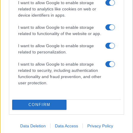
Gallura, finti clienti svuotano le suite: furto da
I want to allow Google to enable storage
related to analytics like cookies on web or
50mila nel resort
device identifiers in apps.
Meteo Olbia 7 agosto, sole e caldo tornano
I want to allow Google to enable storage
related to functionality of the website or app.
protagonisti
I want to allow Google to enable storage
related to personalization.
Test tunnel Olbia: rampe chiuse ancora fino a
fine agosto
I want to allow Google to enable storage
related to security, including authentication
functionality and fraud prevention, and other
Aggius conquista la classifica delle mete più
user protection.
amate dell’estate 2026
CONFIRM
Data Deletion
Data Access
Privacy Policy