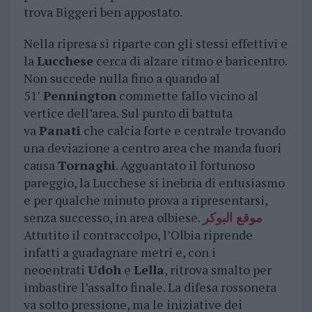
trova Biggeri ben appostato.
Nella ripresa si riparte con gli stessi effettivi e
la
Lucchese
cerca di alzare ritmo e baricentro.
Non succede nulla fino a quando al
51′
Pennington
commette fallo vicino al
vertice dell’area. Sul punto di battuta
va
Panati
che calcia forte e centrale trovando
una deviazione a centro area che manda fuori
causa
Tornaghi
. Agguantato il fortunoso
pareggio, la Lucchese si inebria di entusiasmo
e per qualche minuto prova a ripresentarsi,
senza successo, in area olbiese.
موقع البوكر
Attutito il contraccolpo, l’Olbia riprende
infatti a guadagnare metri e, con i
neoentrati
Udoh
e
Lella
, ritrova smalto per
imbastire l’assalto finale. La difesa rossonera
va sotto pressione, ma le iniziative dei