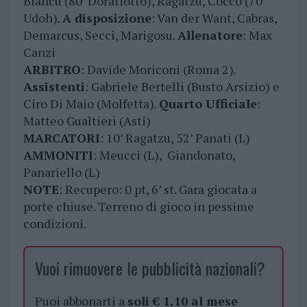
Biancu (80’ Doratiotto), Ragatzu, Cocco (70’
Udoh).
A disposizione
: Van der Want, Cabras,
Demarcus, Secci, Marigosu.
Allenatore
: Max
Canzi
ARBITRO
: Davide Moriconi (Roma 2).
Assistenti
: Gabriele Bertelli (Busto Arsizio) e
Ciro Di Maio (Molfetta).
Quarto Ufficiale
:
Matteo Gualtieri (Asti)
MARCATORI
: 10’ Ragatzu, 52’ Panati (L)
AMMONITI
: Meucci (L), Giandonato,
Panariello (L)
NOTE
: Recupero: 0 pt, 6’ st. Gara giocata a
porte chiuse. Terreno di gioco in pessime
condizioni.
Vuoi rimuovere le pubblicità nazionali?
Puoi abbonarti a
soli € 1,10 al mese