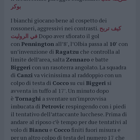
بوكر
I bianchi giocano bene al cospetto dei
rossoneri, aggressivi nei contrasti.
كيف تربح
في الروليت
Dopo aver sfiorato il gol
con
Pennington
all’8′, l’Olbia passa al
10′
con
un’invenzione di
Ragatzu
che controlla al
limite dell’area, salta
Zennaro
e batte
Biggeri
con un rasoterra angolato. La squadra
di
Canzi
va vicinissima al raddoppio con un
colpo di testa di
Cocco
su cui
Biggeri
si
avventa in tuffo al 17′. Un minuto dopo
è
Tornaghi
a sventare un’improvvisa
imbucata di
Petrovic
respingendo con i piedi
il tentativo dell’attaccante lucchese. Prima di
andare al riposo c’è tempo per due tentativi al
volo di
Biancu
e
Cocco
finiti fuori misura e
per un altro colpo di testa del numero 17 che