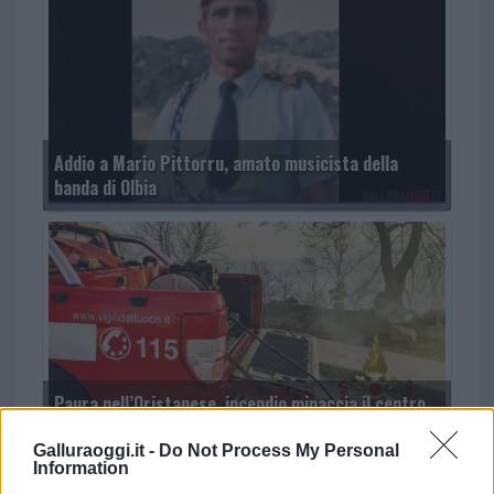
Addio a Mario Pittorru, amato musicista della
banda di Olbia
Paura nell’Oristanese, incendio minaccia il centro
abitato di Busachi
Galluraoggi.it -
Do Not Process My Personal
Information