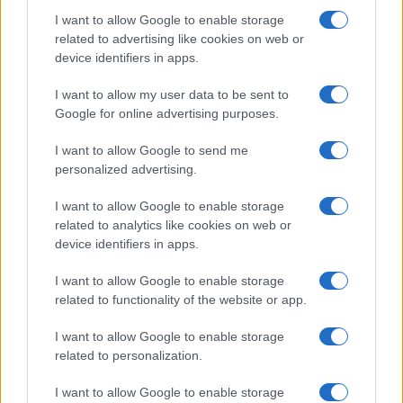
Migliori cliniche di estetica medicale avanzata
I want to allow Google to enable storage
in Europa: classifica dei 5 centri di riferimento
related to advertising like cookies on web or
pe…
device identifiers in apps.
Incendi, a San Pasquale arriva il Campo Base:
I want to allow my user data to be sent to
l’inaugurazione
Google for online advertising purposes.
I want to allow Google to send me
Andrea Mura conquista Palau: grande
personalized advertising.
partecipazione per il suo racconto
I want to allow Google to enable storage
related to analytics like cookies on web or
Calangianus, allarme sul centro accoglienza
device identifiers in apps.
minori, Albieri: “Episodi gravissimi”
I want to allow Google to enable storage
related to functionality of the website or app.
I want to allow Google to enable storage
related to personalization.
I want to allow Google to enable storage