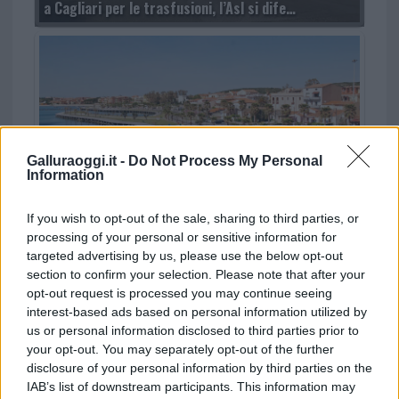
a Cagliari per le trasfusioni, l’Asl si dife…
Galluraoggi.it -
Do Not Process My Personal
Information
Dopo 18 anni Golfo Aranci avrà un nuovo impianto di
depurazione
If you wish to opt-out of the sale, sharing to third parties, or
processing of your personal or sensitive information for
targeted advertising by us, please use the below opt-out
TEMI:
Arzachena Academy Costa Smeralda
section to confirm your selection. Please note that after your
Serie D
opt-out request is processed you may continue seeing
interest-based ads based on personal information utilized by
Condividi l'articolo
us or personal information disclosed to third parties prior to
your opt-out. You may separately opt-out of the further
F
T
Pi
W
S
disclosure of your personal information by third parties on the
a
w
n
h
h
IAB’s list of downstream participants. This information may