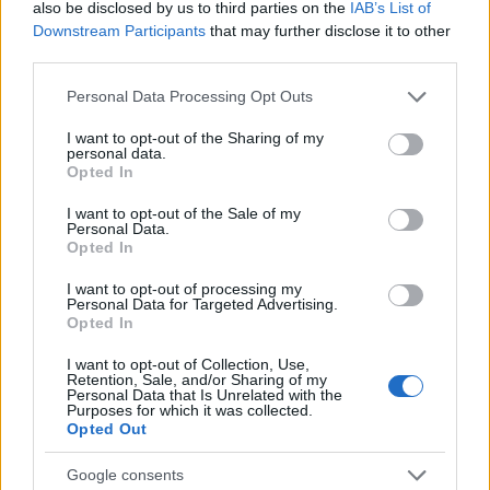
also be disclosed by us to third parties on the
IAB’s List of
ce
it
te
at
a
Articolo precedente
Downstream Participants
that may further disclose it to other
b
te
re
s
re
third parties.
Prossimo articolo
o
r
st
A
Please note that this website/app uses one or more Google
Personal Data Processing Opt Outs
services and may gather and store information including but
o
p
not limited to your visit or usage behaviour. You may click to
I want to opt-out of the Sharing of my
NOTIZIE RECENTI
k
p
personal data.
grant or deny consent to Google and its third-party tags to
Opted In
use your data for below specified purposes in below Google
consent section.
Film internazionale, casting per comparse in
I want to opt-out of the Sale of my
Personal Data.
Costa Smeralda
Opted In
I want to opt-out of processing my
Porto Rotondo ospita la grande sfida della vela
Personal Data for Targeted Advertising.
Opted In
nell’estate 2026
I want to opt-out of Collection, Use,
Retention, Sale, and/or Sharing of my
Personal Data that Is Unrelated with the
Controlli all’aeroporto di Olbia, sequestrati
Purposes for which it was collected.
caviale e sabbia rubata
Opted Out
Google consents