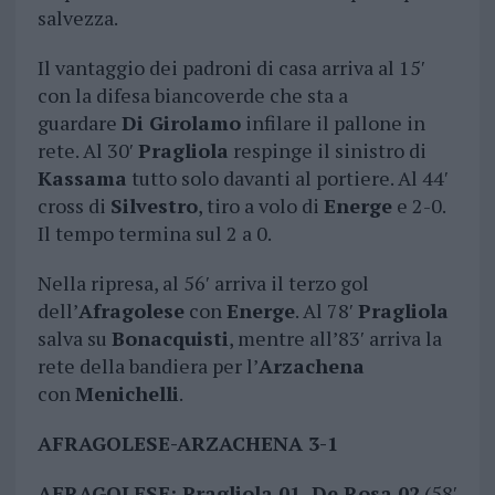
salvezza.
Il vantaggio dei padroni di casa arriva al 15′
con la difesa biancoverde che sta a
guardare
Di Girolamo
infilare il pallone in
rete. Al 30′
Pragliola
respinge il sinistro di
Kassama
tutto solo davanti al portiere. Al 44′
cross di
Silvestro
, tiro a volo di
Energe
e 2-0.
Il tempo termina sul 2 a 0.
Nella ripresa, al 56′ arriva il terzo gol
dell’
Afragolese
con
Energe
. Al 78′
Pragliola
salva su
Bonacquisti
, mentre all’83′ arriva la
rete della bandiera per l’
Arzachena
con
Menichelli
.
AFRAGOLESE-ARZACHENA 3-1
AFRAGOLESE: Pragliola 01, De Rosa 02
(58′