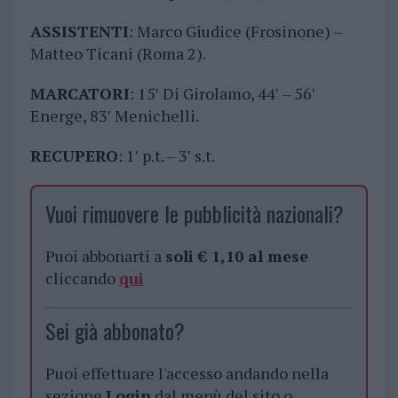
ASSISTENTI
: Marco Giudice (Frosinone) –
Matteo Ticani (Roma 2).
MARCATORI
: 15′ Di Girolamo, 44′ – 56′
Energe, 83′ Menichelli.
RECUPERO
: 1′ p.t. – 3′ s.t.
Vuoi rimuovere le pubblicità nazionali?
Puoi abbonarti a
soli € 1,10 al mese
cliccando
qui
Sei già abbonato?
Puoi effettuare l'accesso andando nella
sezione
Login
dal menù del sito o