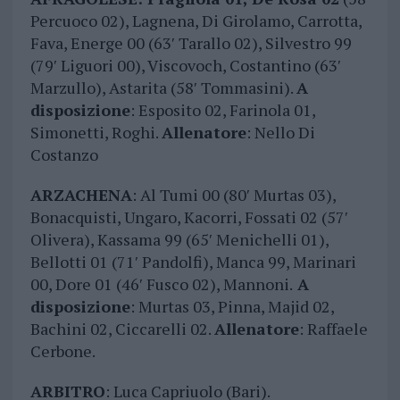
Percuoco 02), Lagnena, Di Girolamo, Carrotta,
Fava, Energe 00 (63′ Tarallo 02), Silvestro 99
(79′ Liguori 00), Viscovoch, Costantino (63′
Marzullo), Astarita (58′ Tommasini).
A
disposizione
: Esposito 02, Farinola 01,
Simonetti, Roghi.
Allenatore
: Nello Di
Costanzo
ARZACHENA
: Al Tumi 00 (80′ Murtas 03),
Bonacquisti, Ungaro, Kacorri, Fossati 02 (57′
Olivera), Kassama 99 (65′ Menichelli 01),
Bellotti 01 (71′ Pandolfi), Manca 99, Marinari
00, Dore 01 (46′ Fusco 02), Mannoni.
A
disposizione
: Murtas 03, Pinna, Majid 02,
Bachini 02, Ciccarelli 02.
Allenatore
: Raffaele
Cerbone.
ARBITRO
: Luca Capriuolo (Bari).