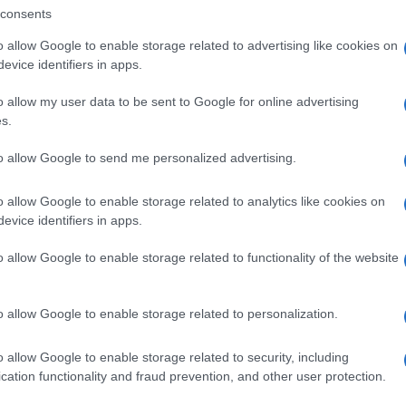
gram di GalluraOggi.it
consents
o allow Google to enable storage related to advertising like cookies on
evice identifiers in apps.
lazioni, i tuoi video e le tue foto
o allow my user data to be sent to Google for online advertising
ro +39 345 356 7512
s.
to allow Google to send me personalized advertising.
o allow Google to enable storage related to analytics like cookies on
ime news da
Google News
evice identifiers in apps.
o allow Google to enable storage related to functionality of the website
o allow Google to enable storage related to personalization.
o allow Google to enable storage related to security, including
cation functionality and fraud prevention, and other user protection.
dente
Prossimo articolo