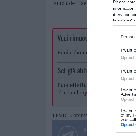
conclude il segretario Cubeddu.
Please note
information 
deny consent
in below Go
Vuoi rimuovere le pubblicità n
Persona
I want t
Puoi abbonarti a
soli € 1,10 al
Opted 
Sei già abbonato?
I want t
Opted 
Puoi effettuare l'accesso andan
I want 
cliccando
qui
Advertis
Opted 
I want t
TEMI:
Coronavirus Tempio Pausania
of my P
was col
Opted 
Notizie in tempo r