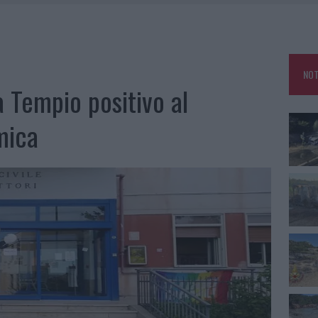
IAMME A LA MADDALENA, INCENDIO A MONTI D’À RENA
KEND A OLBIA E IN GALLURA
 BELLA ANCHE DAL VIVO: UN AMICO VIP SVELA COME FA
NOT
 A FUOCO DUE FURGONI
a Tempio positivo al
mica