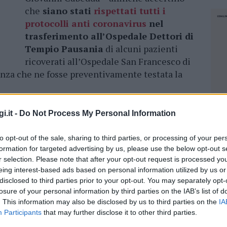
che
siano stati
rispettati tutti i
protocolli anti coronavirus
nel
trasferimento all’Ospedale Dettori di
Tempio Pausania
di alcuni pazienti
ricoverati all’Ospedale San Francesco di
senza che ne fosse preventivamente testata la
io, la Procura avvia accertamenti
i.it -
Do Not Process My Personal Information
Cubeddu –
un altro paziente proveniente dal
to opt-out of the sale, sharing to third parties, or processing of your per
ra risultato positivo
al coronavirus dopo il
formation for targeted advertising by us, please use the below opt-out s
 dell’ospedale di Tempio, rendendo
necessaria
r selection. Please note that after your opt-out request is processed y
 personale sanitario
che vi era entrato in
eing interest-based ads based on personal information utilized by us or
disclosed to third parties prior to your opt-out. You may separately opt-
losure of your personal information by third parties on the IAB’s list of
. This information may also be disclosed by us to third parties on the
IA
stico è in
prima linea per fronteggiare
Participants
that may further disclose it to other third parties.
 che gli venga riservata la massima tutela”,
NEC