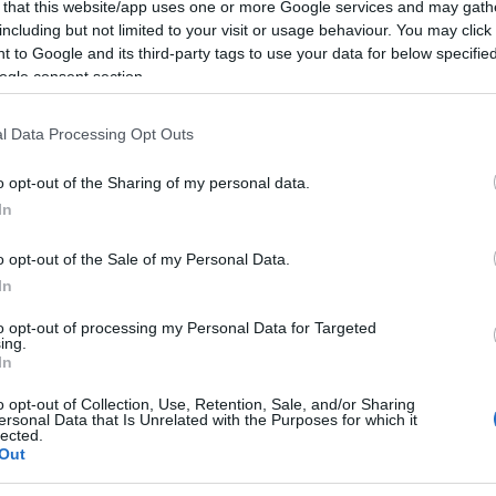
 that this website/app uses one or more Google services and may gath
including but not limited to your visit or usage behaviour. You may click 
 to Google and its third-party tags to use your data for below specifi
ogle consent section.
azionali?
l Data Processing Opt Outs
o opt-out of the Sharing of my personal data.
 mese
cliccando
qui
In
o opt-out of the Sale of my Personal Data.
In
do nella sezione
Login
dal menù del sito o
to opt-out of processing my Personal Data for Targeted
ing.
In
o opt-out of Collection, Use, Retention, Sale, and/or Sharing
Ospedale Dettosi Tempio Pausania
ersonal Data that Is Unrelated with the Purposes for which it
lected.
Out
eale?