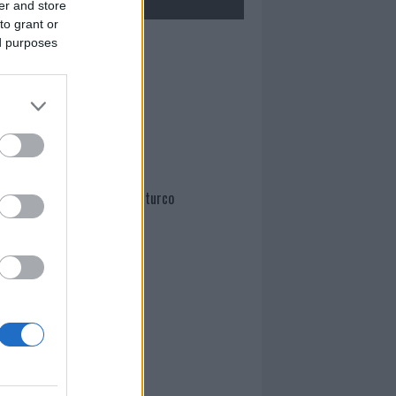
er and store
to grant or
ed purposes
Mario Malu
Paolo Pinna
Martina Agostina Diturco
I nostri cari
I nostri cari