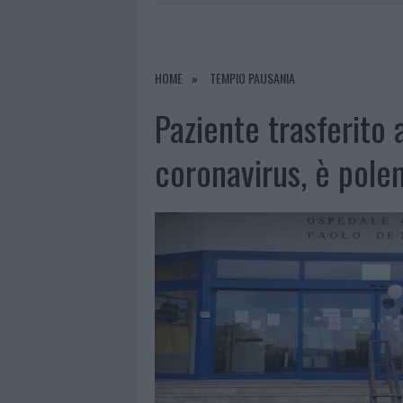
8 AGOSTO 2026
|
RISTORANTE DISTRUTTO DALLE F
7 AGOSTO 2026
|
LE PREVISIONI METEO PER IL WEE
7 AGOSTO 2026
|
MICHELLE HUNZIKER IN GALLURA,
HOME
TEMPIO PAUSANIA
8 AGOSTO 2026
|
INCENDIO NELLA NOTTE A OLBIA,
Paziente trasferito 
coronavirus, è pole