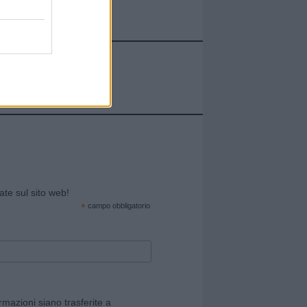
cate sul sito web!
*
campo obbligatorio
rmazioni siano trasferite a