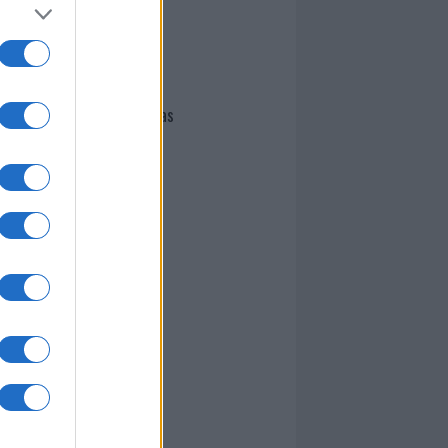
I nostri cari
Giovannimaria Cabras