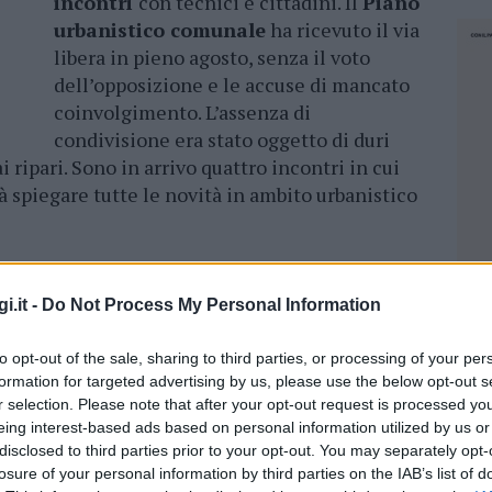
incontri
con tecnici e cittadini. Il
Piano
urbanistico comunale
ha ricevuto il via
libera in pieno agosto, senza il voto
dell’opposizione e le accuse di mancato
coinvolgimento. L’assenza di
condivisione era stato oggetto di duri
 ripari. Sono in arrivo quattro incontri in cui
spiegare tutte le novità in ambito urbanistico
Arzachena, la minoranza non vota il Puc
i.it -
Do Not Process My Personal Information
azione, gli incontri sono in calendario nelle
ntro urbano tra settembre e ottobre – spiegano
to opt-out of the sale, sharing to third parties, or processing of your per
formation for targeted advertising by us, please use the below opt-out s
r selection. Please note that after your opt-out request is processed y
eing interest-based ads based on personal information utilized by us or
disclosed to third parties prior to your opt-out. You may separately opt-
losure of your personal information by third parties on the IAB’s list of
NEC
ore
15:00
, nell’aula consiliare in piazza Segni