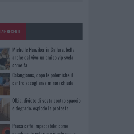
IZIE RECENTI
Michelle Hunziker in Gallura, bella
anche dal vivo: un amico vip svela
come fa
Calangianus, dopo le polemiche il
centro accoglienza minori chiude
Olbia, divieto di sosta contro spaccio
e degrado: esplode la protesta
Pausa caffè impeccabile: come
scegliere la soluzione ideale per la