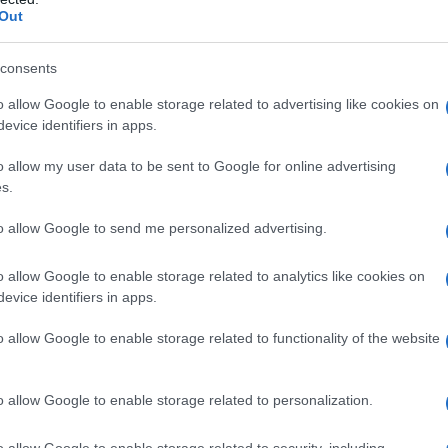
Out
li anche sul sito www.comune.arzachena.ss.it
consents
inistrazione Trasparente/sottosezione
o allow Google to enable storage related to advertising like cookies on
itorio – ricordano dal Comune di Arzachena -.
evice identifiers in apps.
azioni e delle proposte da parte dei cittadini
o allow my user data to be sent to Google for online advertising
le un modulo scaricabile dal link
s.
abile a mano o digitalmente”.
to allow Google to send me personalized advertising.
o allow Google to enable storage related to analytics like cookies on
evice identifiers in apps.
azionali?
o allow Google to enable storage related to functionality of the website
 mese
cliccando
qui
o allow Google to enable storage related to personalization.
o allow Google to enable storage related to security, including