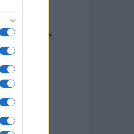
I nostri cari
Giovannimaria Cabras