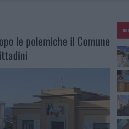
RO SPACCIO E DEGRADO: ESPLODE LA PROTESTA
SCEGLIERE LA SOLUZIONE IDEALE PER LA CASA E L’UFFICIO
GO DOLORE: STORIA E RINASCITA DELLA STRADA CHE SEGNÒ LA GALLURA
NOT
 BELLA ANCHE DAL VIVO: UN AMICO VIP SVELA COME FA
dopo le polemiche il Comune
ittadini