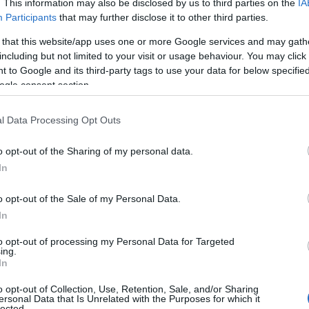
. This information may also be disclosed by us to third parties on the
IA
Participants
that may further disclose it to other third parties.
 that this website/app uses one or more Google services and may gath
il Puc della discordia: “Così faremo
including but not limited to your visit or usage behaviour. You may click 
 to Google and its third-party tags to use your data for below specifi
ogle consent section.
l Data Processing Opt Outs
o opt-out of the Sharing of my personal data.
e di
Cannigione
In
e di
Abbiadori
.
o opt-out of the Sale of my Personal Data.
In
to opt-out of processing my Personal Data for Targeted
ing.
in via San Pietro ad
Arzachena
(piano terra
In
o opt-out of Collection, Use, Retention, Sale, and/or Sharing
ersonal Data that Is Unrelated with the Purposes for which it
a il suo Puc, al via le osservazioni e l’iter
lected.