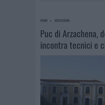
7 AGOSTO 2026
|
OLBIA, DIVIETO DI SOSTA CONT
7 AGOSTO 2026
|
PAUSA CAFFÈ IMPECCABILE: COME 
7 AGOSTO 2026
|
MONTE PINO, LA FINE DI UN LUN
HOME
ARZACHENA
7 AGOSTO 2026
|
MICHELLE HUNZIKER IN GALLURA,
Puc di Arzachena, 
incontra tecnici e c