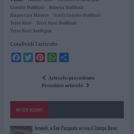
Granito Buddusò
Mineira Buddusò
Riaperrura Miniere
Scarti Granito Buddusò
Terre Rare
Terre Rare Buddusò
Terre Rare Sardegna
Condividi l'articolo
F
T
Pi
W
S
a
w
n
h
h
ce
it
te
at
a
Articolo precedente
b
te
re
s
re
Prossimo articolo
o
r
st
A
o
p
NOTIZIE RECENTI
k
p
Incendi, a San Pasquale arriva il Campo Base: