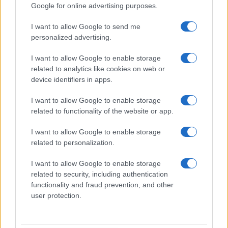
Google for online advertising purposes.
Paolo Pinna
I want to allow Google to send me
personalized advertising.
Martina Agostina Diturco
I want to allow Google to enable storage
related to analytics like cookies on web or
device identifiers in apps.
I nostri cari
I want to allow Google to enable storage
related to functionality of the website or app.
I want to allow Google to enable storage
I nostri cari
related to personalization.
I want to allow Google to enable storage
related to security, including authentication
I nostri cari
functionality and fraud prevention, and other
user protection.
Giovannimaria Cabras