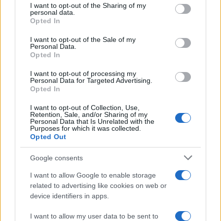
not limited to your visit or usage behaviour. You may click to
I want to opt-out of the Sharing of my
personal data.
grant or deny consent to Google and its third-party tags to
Aggius conquista la classifica delle mete più
Opted In
use your data for below specified purposes in below Google
amate dell’estate 2026
consent section.
I want to opt-out of the Sale of my
Personal Data.
Opted In
I want to opt-out of processing my
Personal Data for Targeted Advertising.
Opted In
I want to opt-out of Collection, Use,
Retention, Sale, and/or Sharing of my
Personal Data that Is Unrelated with the
Purposes for which it was collected.
Opted Out
NECROLOGIE
Google consents
I want to allow Google to enable storage
related to advertising like cookies on web or
Mario Malu
device identifiers in apps.
I want to allow my user data to be sent to