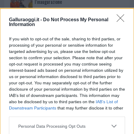
l’inaugurazione
Andrea Mura conquista Palau: grande
Galluraoggi.it -
Do Not Process My Personal
Information
partecipazione per il suo racconto
If you wish to opt-out of the sale, sharing to third parties, or
Calangianus, allarme sul centro accoglienza
processing of your personal or sensitive information for
minori, Albieri: “Episodi gravissimi”
targeted advertising by us, please use the below opt-out
section to confirm your selection. Please note that after your
opt-out request is processed you may continue seeing
Gallura, finti clienti svuotano le suite: furto da
interest-based ads based on personal information utilized by
us or personal information disclosed to third parties prior to
50mila nel resort
your opt-out. You may separately opt-out of the further
disclosure of your personal information by third parties on the
Meteo Olbia 7 agosto, sole e caldo tornano
IAB’s list of downstream participants. This information may
also be disclosed by us to third parties on the
IAB’s List of
protagonisti
Downstream Participants
that may further disclose it to other
third parties.
Test tunnel Olbia: rampe chiuse ancora fino a
Please note that this website/app uses one or more Google
Personal Data Processing Opt Outs
fine agosto
services and may gather and store information including but