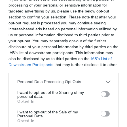
Puoi effettuare l'accesso andando nella
processing of your personal or sensitive information for
sezione
Login
dal menù del sito o
targeted advertising by us, please use the below opt-out
section to confirm your selection. Please note that after your
cliccando
qui
opt-out request is processed you may continue seeing
interest-based ads based on personal information utilized by
us or personal information disclosed to third parties prior to
TEMI:
Biglietti Vasco
Biglietti Vasco 2026
your opt-out. You may separately opt-out of the further
Notizie Olbia
Notizie Sardegna
Olbia 2026
disclosure of your personal information by third parties on the
IAB’s list of downstream participants. This information may
Olbia Arena. Estate Olbia
Pit Gold Vasco
also be disclosed by us to third parties on the
IAB’s List of
Sold Out Olbia
Sold Out Vasco Rosi
Tour Vasco
Downstream Participants
that may further disclose it to other
Vasco Olbia
Vasco Rossi Olbia
Vasco Sold Out
third parties.
Please note that this website/app uses one or more Google
Notizie in tempo reale?
Personal Data Processing Opt Outs
services and may gather and store information including but
Entra nel canale telegram di
not limited to your visit or usage behaviour. You may click to
I want to opt-out of the Sharing of my
GalluraOggi.it
personal data.
grant or deny consent to Google and its third-party tags to
Opted In
use your data for below specified purposes in below Google
consent section.
I want to opt-out of the Sale of my
Personal Data.
Opted In
Inviaci le tue segnalazioni,