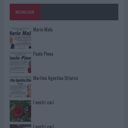
NECROLOGIE
Mario Malu
Paolo Pinna
Martina Agostina Diturco
I nostri cari
I nostri cari