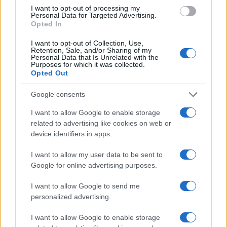
i tuoi video e le tue foto
I want to opt-out of processing my
Personal Data for Targeted Advertising.
Su WhatsApp al numero +39
Opted In
345 356 7512
I want to opt-out of Collection, Use,
Retention, Sale, and/or Sharing of my
Personal Data that Is Unrelated with the
Purposes for which it was collected.
Opted Out
Ricevi le nostre ultime news
Google consents
I want to allow Google to enable storage
da
Google News
related to advertising like cookies on web or
device identifiers in apps.
I want to allow my user data to be sent to
Condividi l'articolo
Google for online advertising purposes.
F
T
Pi
W
S
I want to allow Google to send me
a
w
n
h
h
personalized advertising.
ce
it
te
at
a
Articolo precedente
I want to allow Google to enable storage