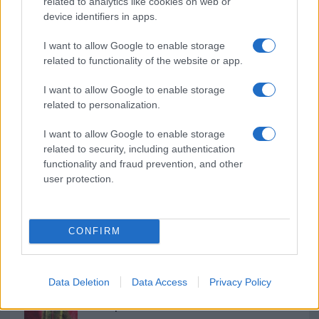
b
te
re
s
re
related to analytics like cookies on web or
Prossimo articolo
device identifiers in apps.
o
r
st
A
o
p
I want to allow Google to enable storage
NOTIZIE RECENTI
related to functionality of the website or app.
k
p
I want to allow Google to enable storage
Sangue, musica e solidarietà con Avis Olbia al
related to personalization.
Delta Center
I want to allow Google to enable storage
related to security, including authentication
Meteo Olbia 9 agosto, temperature in calo
functionality and fraud prevention, and other
user protection.
Salmo finisce in ospedale a Catania, ma il tour
CONFIRM
va avanti: “Sicilia, ci sono”
Data Deletion
Data Access
Privacy Policy
Jovanotti, Gabry Ponte e Alfa: Olbia ombelico del
mondo per una notte