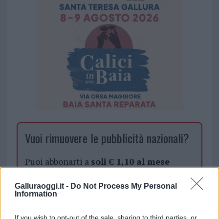
Vuoi rimuovere le pubblicità nazionali?
Puoi abbonarti a
soli € 1,10 al mese
cliccando
qui
Galluraoggi.it -
Do Not Process My Personal
Information
Sei già abbonato?
If you wish to opt-out of the sale, sharing to third parties, or