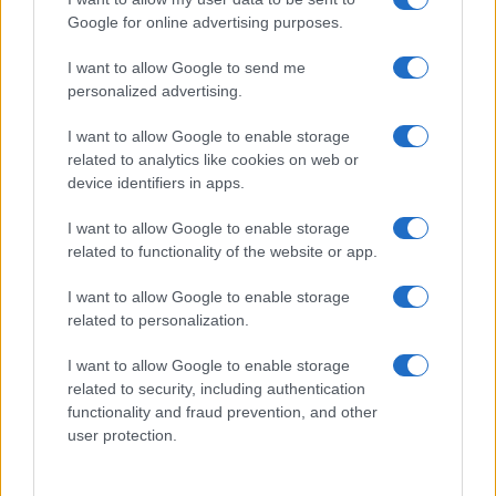
Gallura
Google for online advertising purposes.
I want to allow Google to send me
Michelle Hunziker in Gallura, bella anche dal
personalized advertising.
vivo: un amico vip svela come fa
I want to allow Google to enable storage
related to analytics like cookies on web or
Calangianus, dopo le polemiche il centro
device identifiers in apps.
accoglienza minori chiude
I want to allow Google to enable storage
related to functionality of the website or app.
Olbia, divieto di sosta contro spaccio e degrado:
esplode la protesta
I want to allow Google to enable storage
related to personalization.
Pausa caffè impeccabile: come scegliere la
I want to allow Google to enable storage
soluzione ideale per la casa e l’ufficio
related to security, including authentication
functionality and fraud prevention, and other
user protection.
Monte Pino, la fine di un lungo dolore: storia e
rinascita della strada che segnò la Gallura