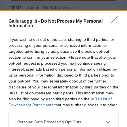
TEMI:
Comune Di Golfo Aranci
Coronavirus Golfo Aranci
Golfo Aranci Covid Free
Galluraoggi.it -
Do Not Process My Personal
Mario Mulas
Information
Notizie in tempo reale?
If you wish to opt-out of the sale, sharing to third parties, or
Entra nel canale telegram di
processing of your personal or sensitive information for
GalluraOggi.it
targeted advertising by us, please use the below opt-out
section to confirm your selection. Please note that after your
opt-out request is processed you may continue seeing
interest-based ads based on personal information utilized by
us or personal information disclosed to third parties prior to
Inviaci le tue segnalazioni,
your opt-out. You may separately opt-out of the further
i tuoi video e le tue foto
disclosure of your personal information by third parties on the
Su WhatsApp al numero +39
IAB’s list of downstream participants. This information may
345 356 7512
also be disclosed by us to third parties on the
IAB’s List of
Downstream Participants
that may further disclose it to other
third parties.
Please note that this website/app uses one or more Google
Personal Data Processing Opt Outs
services and may gather and store information including but