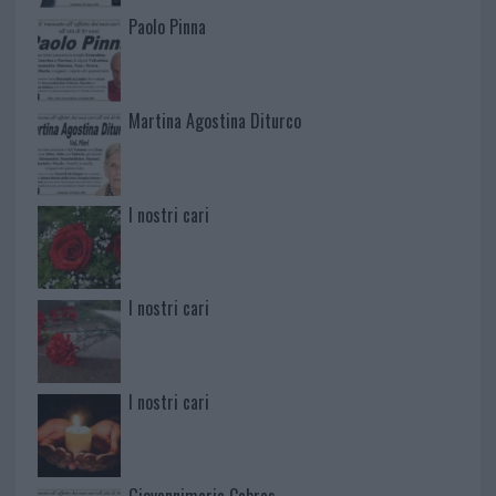
Paolo Pinna
Martina Agostina Diturco
I nostri cari
I nostri cari
I nostri cari
Giovannimaria Cabras