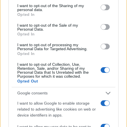
Ricevi le nostre ultime news
not limited to your visit or usage behaviour. You may click to
I want to opt-out of the Sharing of my
personal data.
grant or deny consent to Google and its third-party tags to
Opted In
use your data for below specified purposes in below Google
da
Google News
consent section.
I want to opt-out of the Sale of my
Personal Data.
Opted In
Condividi l'articolo
I want to opt-out of processing my
Personal Data for Targeted Advertising.
F
T
Pi
W
S
Opted In
a
w
n
h
h
I want to opt-out of Collection, Use,
Retention, Sale, and/or Sharing of my
ce
it
te
at
a
Personal Data that Is Unrelated with the
Articolo precedente
Purposes for which it was collected.
b
te
re
s
re
Opted Out
Prossimo articolo
o
r
st
A
Google consents
o
p
I want to allow Google to enable storage
NOTIZIE RECENTI
k
p
related to advertising like cookies on web or
device identifiers in apps.
Le previsioni meteo per il weekend a Olbia e in
I want to allow my user data to be sent to