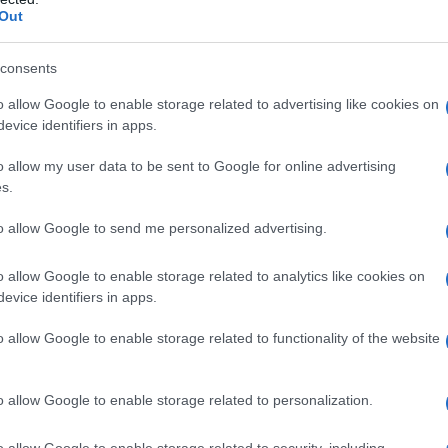
accompagna l’estate con incontri dedicati ai libri,
Out
agli autori e al piacere della lettura. Il…
consents
15 GIUGNO 2026
o allow Google to enable storage related to advertising like cookies on
Libri al Tramonto: a Badesi Ciriaco Offeddu
evice identifiers in apps.
presenta il romanzo “Angelina”
o allow my user data to be sent to Google for online advertising
s.
Prosegue a Badesi il percorso dedicato alla
promozione della lettura e alla diffusione della
to allow Google to send me personalized advertising.
cultura con un nuovo appuntamento della rassegna
“Libri al Tramonto 2026”, iniziativa che sta
o allow Google to enable storage related to analytics like cookies on
accompagnando residenti…
evice identifiers in apps.
o allow Google to enable storage related to functionality of the website
12 GIUGNO 2026
Badesi dà il benvenuto all’estate: una
o allow Google to enable storage related to personalization.
giornata di festa e divertimento
o allow Google to enable storage related to security, including