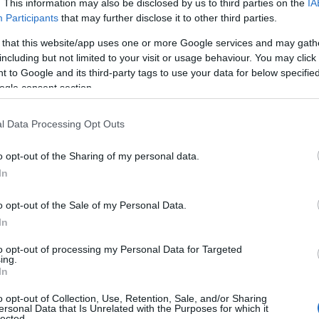
. This information may also be disclosed by us to third parties on the
IA
Participants
that may further disclose it to other third parties.
BADESI
6 LUGLIO 2026
 that this website/app uses one or more Google services and may gath
Luglio a Badesi: eventi tra cultura,
including but not limited to your visit or usage behaviour. You may click 
 to Google and its third-party tags to use your data for below specifi
spettacolo, musica, tradizioni e sapori
ogle consent section.
Badesi presenta gli eventi di luglio Badesi entra nel
l Data Processing Opt Outs
cuore dell’estate: dal 7 al 31 luglio un mese di
eventi tra cultura, spettacolo, musica, tradizioni e
o opt-out of the Sharing of my personal data.
sapori. “Luglio entra nel…
In
o opt-out of the Sale of my Personal Data.
2 LUGLIO 2026
In
“Libri al Tramonto” continua a Badesi con il
to opt-out of processing my Personal Data for Targeted
romanzo La legge di Donna Matilde
ing.
In
Prosegue a Badesi il percorso culturale di “Libri al
o opt-out of Collection, Use, Retention, Sale, and/or Sharing
Tramonto 2026”, la rassegna letteraria che
ersonal Data that Is Unrelated with the Purposes for which it
lected.