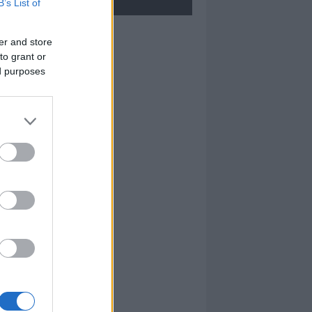
B’s List of
Don Piero Scano
er and store
to grant or
ed purposes
I nostri cari
Mario Pileri
Maria Satta
I nostri cari