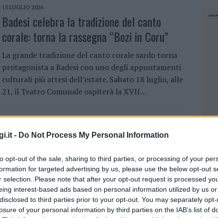
15 LUGLIO 2026
Badesi celebra la tradizione del canto
corale: torna la rassegna “Bozi in Coru”
La grande tradizione del canto corale sardo torna
protagonista a Badesi con uno degli appuntamenti
culturali più attesi dell’estate. Sabato 18 luglio, alle
21, il Teatro Comunale ospiterà la XVII…
13 LUGLIO 2026
i.it -
Do Not Process My Personal Information
Badesi, “Libri al Tramonto” ospita Laura
Lanza
to opt-out of the sale, sharing to third parties, or processing of your per
formation for targeted advertising by us, please use the below opt-out s
Prosegue a Badesi la rassegna “Libri al Tramonto
r selection. Please note that after your opt-out request is processed y
2026”, il ciclo di incontri dedicato alla lettura, alla
eing interest-based ads based on personal information utilized by us or
cultura e al dialogo con gli autori, che anche
disclosed to third parties prior to your opt-out. You may separately opt-
quest’estate porta nel territorio…
losure of your personal information by third parties on the IAB’s list of
NEC