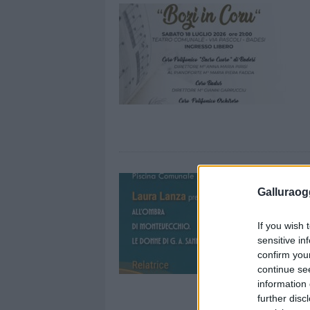
Galluraogg
If you wish 
sensitive in
confirm you
continue se
information 
further disc