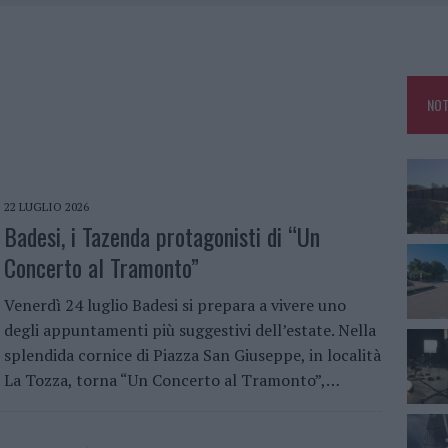
L CANTIERE: LA GALLURA RITROVA LA STRADA
U, IL COMUNE COMPLETA L’ITER
 PER COMPARSE IN COSTA SMERALDA
NOT
GO DOLORE: STORIA E RINASCITA DELLA STRADA CHE SEGNÒ LA GALLURA
22 LUGLIO 2026
Badesi, i Tazenda protagonisti di “Un
Concerto al Tramonto”
Venerdì 24 luglio Badesi si prepara a vivere uno
degli appuntamenti più suggestivi dell’estate. Nella
splendida cornice di Piazza San Giuseppe, in località
La Tozza, torna “Un Concerto al Tramonto”,…