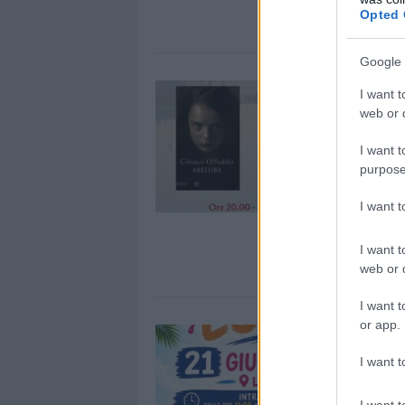
Opted 
Google 
I want t
web or d
I want t
purpose
I want 
I want t
web or d
I want t
or app.
I want t
I want t