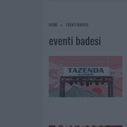
7 AGOSTO 2026
|
MONTE PINO, VIA I CANCELLI DE
7 AGOSTO 2026
|
NUOVI STALLI RESIDENTI A PALA
7 AGOSTO 2026
|
FILM INTERNAZIONALE, CASTING
HOME
EVENTI BADESI
7 AGOSTO 2026
|
MONTE PINO, LA FINE DI UN LUN
eventi badesi