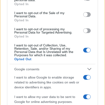
personal data.
grant or deny consent to Google and its third-party tags to
Opted In
use your data for below specified purposes in below Google
Mario Pileri
consent section.
I want to opt-out of the Sale of my
Personal Data.
Opted In
Maria Satta
I want to opt-out of processing my
Personal Data for Targeted Advertising.
Opted In
I want to opt-out of Collection, Use,
Retention, Sale, and/or Sharing of my
I nostri cari
Personal Data that Is Unrelated with the
Purposes for which it was collected.
Opted Out
I nostri cari
Google consents
I want to allow Google to enable storage
related to advertising like cookies on web or
device identifiers in apps.
I nostri cari
I want to allow my user data to be sent to
Google for online advertising purposes.