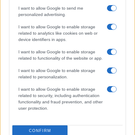
I want to allow Google to send me
personalized advertising.
I want to allow Google to enable storage
Invia un Comunicato Stampa
|
Pubblicità
|
Segnala
related to analytics like cookies on web or
device identifiers in apps.
I want to allow Google to enable storage
related to functionality of the website or app.
I want to allow Google to enable storage
Vuoi rimanere sempre aggiornato?
related to personalization.
Iscriviti alla newsletter di Gallura Oggi e ricevi le nostre
email periodiche contenenti le ultime notizie pubblicate
I want to allow Google to enable storage
sul sito web!
related to security, including authentication
*
campo obbligatorio
functionality and fraud prevention, and other
*
Indirizzo email
user protection.
Privacy
CONFIRM