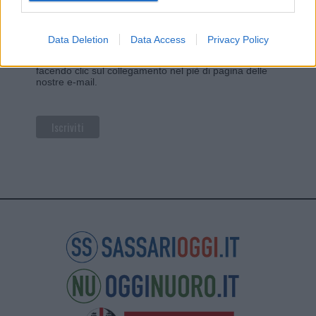
Utilizziamo Mailchimp come piattaforma di
marketing. Iscrivendoti alla newsletter accetti che le
tue informazioni siano trasferite a Mailchimp per
l'elaborazione.
Leggi qui l'informativa sulla privacy
Data Deletion
Data Access
Privacy Policy
di Mailchimp
.
Potrai annullare l'iscrizione in qualsiasi momento
facendo clic sul collegamento nel piè di pagina delle
nostre e-mail.