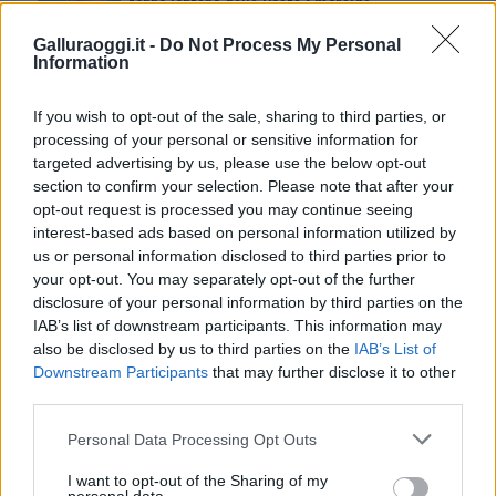
tenne lontano dalla Costa Smeralda
Galluraoggi.it -
Do Not Process My Personal
Information
If you wish to opt-out of the sale, sharing to third parties, or
processing of your personal or sensitive information for
targeted advertising by us, please use the below opt-out
section to confirm your selection. Please note that after your
opt-out request is processed you may continue seeing
interest-based ads based on personal information utilized by
us or personal information disclosed to third parties prior to
your opt-out. You may separately opt-out of the further
NECROLOGIE
disclosure of your personal information by third parties on the
IAB’s list of downstream participants. This information may
also be disclosed by us to third parties on the
IAB’s List of
Don Piero Scano
Downstream Participants
that may further disclose it to other
third parties.
Please note that this website/app uses one or more Google
Personal Data Processing Opt Outs
I nostri cari
services and may gather and store information including but
not limited to your visit or usage behaviour. You may click to
I want to opt-out of the Sharing of my