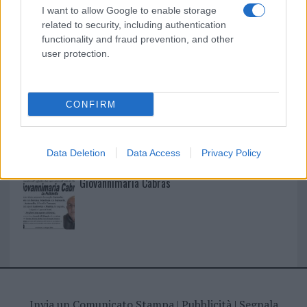
I nostri cari
I want to allow Google to enable storage
related to security, including authentication
functionality and fraud prevention, and other
user protection.
I nostri cari
CONFIRM
I nostri cari
Data Deletion
Data Access
Privacy Policy
Giovannimaria Cabras
Invia un Comunicato Stampa
|
Pubblicità
|
Segnala