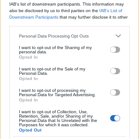
IAB’s list of downstream participants. This information may
also be disclosed by us to third parties on the
IAB’s List of
La Maddalena, festa per i 30 anni del Diving
Downstream Participants
that may further disclose it to other
third parties.
center di Tegge
Please note that this website/app uses one or more Google
Personal Data Processing Opt Outs
services and may gather and store information including but
Esce di strada con l’auto ad Arzachena: ferito il
not limited to your visit or usage behaviour. You may click to
I want to opt-out of the Sharing of my
conducente
personal data.
grant or deny consent to Google and its third-party tags to
Opted In
use your data for below specified purposes in below Google
consent section.
I want to opt-out of the Sale of my
Turiste si perdono a Tavolara: salvate dai vigili
Personal Data.
del fuoco
Opted In
I want to opt-out of processing my
Personal Data for Targeted Advertising.
Meteo Olbia 6 agosto, migliora il tempo in
Opted In
Gallura
I want to opt-out of Collection, Use,
Retention, Sale, and/or Sharing of my
Personal Data that Is Unrelated with the
Purposes for which it was collected.
Opted Out