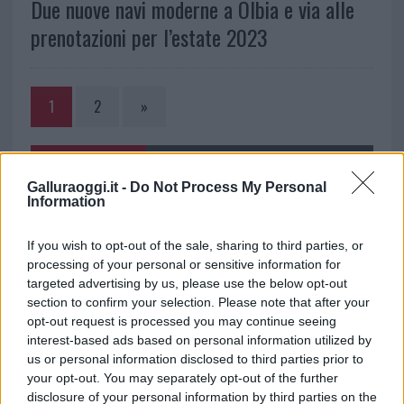
Due nuove navi moderne a Olbia e via alle
prenotazioni per l’estate 2023
1
2
»
NOTIZIE RECENTI
Galluraoggi.it -
Do Not Process My Personal
Information
Nuovo sportello rifiuti a Palau, una svolta per gli
If you wish to opt-out of the sale, sharing to third parties, or
utenti
processing of your personal or sensitive information for
targeted advertising by us, please use the below opt-out
Migliori agenzie per l’Attestazione SOA in Italia:
section to confirm your selection. Please note that after your
opt-out request is processed you may continue seeing
lista delle 4 realtà più efficienti nella g…
interest-based ads based on personal information utilized by
us or personal information disclosed to third parties prior to
“Sul filo del discorso”: sold out ad Olbia per il
your opt-out. You may separately opt-out of the further
disclosure of your personal information by third parties on the
reading su Atzeni