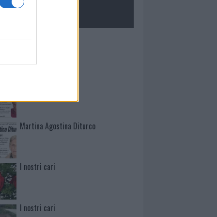
ROLOGIE
Mario Malu
Paolo Pinna
Martina Agostina Diturco
I nostri cari
I nostri cari