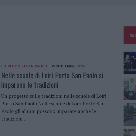
 OUT AD OLBIA PER IL READING SU ATZENI
NNI DEL DIVING CENTER DI TEGGE
 ARZACHENA: FERITO IL CONDUCENTE
NOT
: SALVATE DAI VIGILI DEL FUOCO
LOIRI PORTO SAN PAOLO
19 SETTEMBRE 2024
Nelle scuole di Loiri Porto San Paolo si
imparano le tradizioni
Un progetto sulle tradizioni nelle scuole di Loiri
Porto San Paolo Nelle scuole di Loiri Porto San
Paolo gli alunni possono imparare anche le
tradizioni…