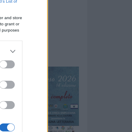
B’s List of
er and store
to grant or
ed purposes