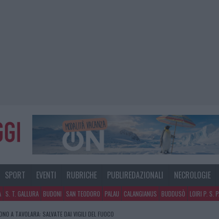
SPORT
EVENTI
RUBRICHE
PUBLIREDAZIONALI
NECROLOGIE
A
S. T. GALLURA
BUDONI
SAN TEODORO
PALAU
CALANGIANUS
BUDDUSÒ
LOIRI P. S. 
GOSTO, MIGLIORA IL TEMPO IN GALLURA