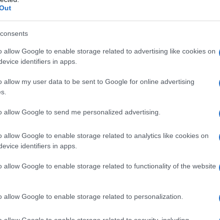
Tra manutenzioni e nuovi progetti: quanto
Out
sono sicure le scuole di Olbia e della
consents
Gallura oggi
o allow Google to enable storage related to advertising like cookies on
La situazione delle scuole di Olbia e della Gallura. Il
evice identifiers in apps.
problema è sempre lo stesso: la mancanza di fondi
o allow my user data to be sent to Google for online advertising
per le manutenzioni delle scuole. Con…
s.
to allow Google to send me personalized advertising.
LOIRI PORTO SAN PAOLO
10 OTTOBRE 2017
Loiri progetta il Polo scolastico. Il sindaco
o allow Google to enable storage related to analytics like cookies on
Lai: “Pensiamo al futuro dei nostri giovani”
evice identifiers in apps.
Acquisita un’area all’ingresso del paese. Sarà
o allow Google to enable storage related to functionality of the website
realizzato all’ingresso del paese il nuovo Polo
scolastico di Loiri. Accoglierà gli alunni delle
o allow Google to enable storage related to personalization.
Materne e delle Elementari, ma…
o allow Google to enable storage related to security, including