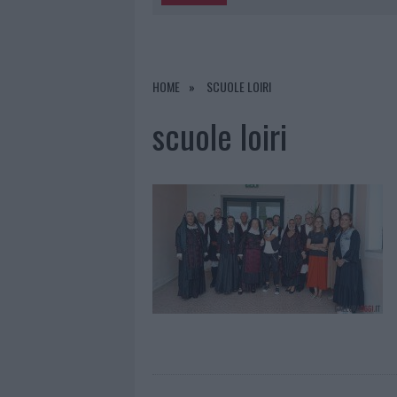
5 AGOSTO 2026
|
“SUL FILO DEL DISCORSO”: SOLD
5 AGOSTO 2026
|
LA MADDALENA, FESTA PER I 30 A
5 AGOSTO 2026
|
ESCE DI STRADA CON L’AUTO AD
HOME
SCUOLE LOIRI
5 AGOSTO 2026
|
TURISTE SI PERDONO A TAVOLARA
scuole loiri