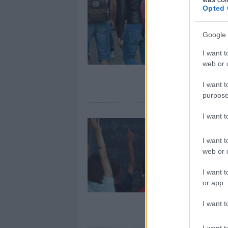
Opted 
Google 
I want t
web or d
I want t
purpose
I want 
I want t
web or d
I want t
or app.
I want t
I want t