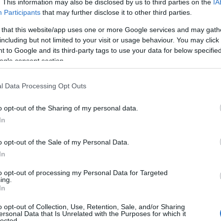
. This information may also be disclosed by us to third parties on the
IA
Il genitore è positivo, sospese le lezioni in 2
Participants
that may further disclose it to other third parties.
classi delle scuole di Loiri
 that this website/app uses one or more Google services and may gath
including but not limited to your visit or usage behaviour. You may click 
Le classi prima e quinta del plesso di Loiri. A seguito
 to Google and its third-party tags to use your data for below specifi
di un contatto avuto in famiglia con un genitore
ogle consent section.
positivo, come concordato con l’Ats…
l Data Processing Opt Outs
o opt-out of the Sharing of my personal data.
LOIRI PORTO SAN PAOLO
16 SETTEMBRE 2020
Via ai test sierologici per personale e
In
studenti delle scuole di Loiri
o opt-out of the Sale of my Personal Data.
In
I test a Loiri Porto San Paolo Via ai test sierologici
per gli alunni e gli insegnanti delle scuole di Loiri
to opt-out of processing my Personal Data for Targeted
ing.
Porto San Paolo. Verranno…
In
o opt-out of Collection, Use, Retention, Sale, and/or Sharing
ersonal Data that Is Unrelated with the Purposes for which it
CRONACA
9 DICEMBRE 2018
lected.