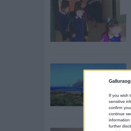
Galluraogg
If you wish 
sensitive in
confirm you
continue se
information 
further disc