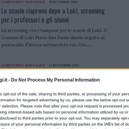
LOIRI PORTO SAN PAOLO
30 DICEMBRE 2020
Le scuole riaprono dopo a Loiri, screening
per i professori e gli alunni
Lo screening con i tamponi per le scuole di Loiri. Il
Comune di Loiri Porto San Paolo dando seguito al
protocollo d’intesa sottoscritto con l’Ats…
LOIRI PORTO SAN PAOLO
15 NOVEMBRE 2020
Negativi i tamponi su studenti e insegnanti
i.it -
Do Not Process My Personal Information
a Loiri, ok per il rientro a scuola
Buone notizie a Loiri Porto San Paolo. Sono risultati
to opt-out of the sale, sharing to third parties, or processing of your per
formation for targeted advertising by us, please use the below opt-out s
tutti negativi i circa 60 tamponi antigienici eseguiti
r selection. Please note that after your opt-out request is processed y
ieri in mattinata nella palestra comunale di Loiri….
eing interest-based ads based on personal information utilized by us or
disclosed to third parties prior to your opt-out. You may separately opt-
losure of your personal information by third parties on the IAB’s list of
LOIRI PORTO SAN PAOLO
25 OTTOBRE 2020