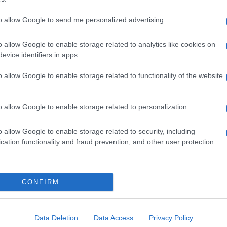
to allow Google to send me personalized advertising.
o allow Google to enable storage related to analytics like cookies on
evice identifiers in apps.
dente
Prossimo articolo
o allow Google to enable storage related to functionality of the website
o allow Google to enable storage related to personalization.
o allow Google to enable storage related to security, including
cation functionality and fraud prevention, and other user protection.
Invia un Comunicato Stampa
|
Pubblicità
|
Segnala
CONFIRM
iornato?
Data Deletion
Data Access
Privacy Policy