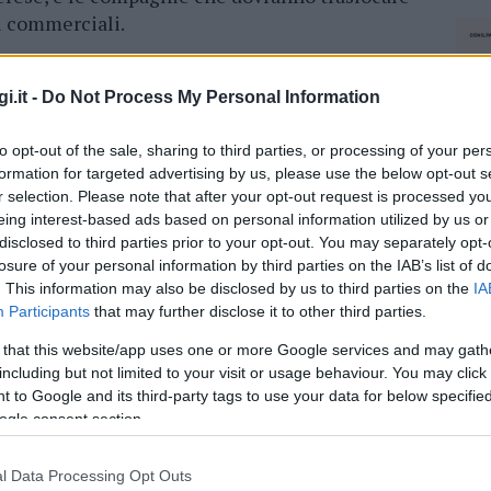
di commerciali.
 regionale dei 5 Stelle Roberto Li Gioi che
 di accertarsi di questo fatto
e di mettere in
i.it -
Do Not Process My Personal Information
one per far sì che Air Italy voli da Alghero
to opt-out of the sale, sharing to third parties, or processing of your per
formation for targeted advertising by us, please use the below opt-out s
r selection. Please note that after your opt-out request is processed y
a rovescia per i lavori: si parte con
eing interest-based ads based on personal information utilized by us or
disclosed to third parties prior to your opt-out. You may separately opt-
losure of your personal information by third parties on the IAB’s list of
. This information may also be disclosed by us to third parties on the
IA
ci i problemi all’orizzonte. “Qualora Air Italy
Participants
that may further disclose it to other third parties.
ovraccarico per Alitalia, mentre in caso
radosso dell’esistenza
di una doppia tariffa
 that this website/app uses one or more Google services and may gath
 sulla base di quanto deciso dal governatore
including but not limited to your visit or usage behaviour. You may click 
 to Google and its third-party tags to use your data for below specifi
vola con il vecchio bando, mentre da Olbia i non
ogle consent section.
i da una tariffa più costosa”, prosegue il
l Data Processing Opt Outs
NEC