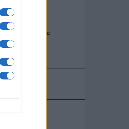
I nostri cari
Giovannimaria Cabras