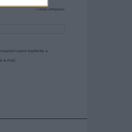
cate sul sito web!
*
campo obbligatorio
rmazioni siano trasferite a
e e-mail.