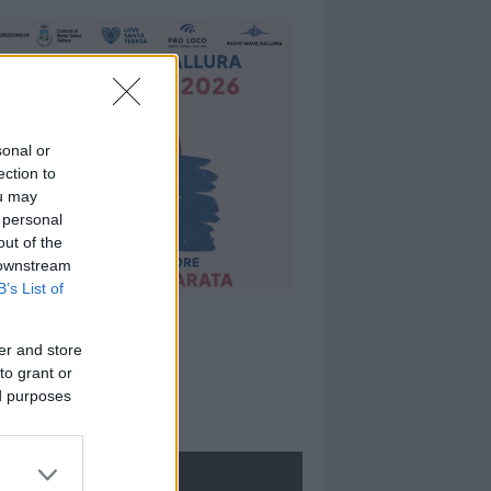
sonal or
ection to
ou may
 personal
out of the
 downstream
B’s List of
er and store
to grant or
ed purposes
ROLOGIE