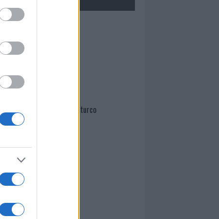
Mario Malu
Paolo Pinna
Martina Agostina Diturco
I nostri cari
I nostri cari