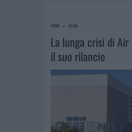
6 AGOSTO 2026
|
GALLURA, FINTI CLIENTI SVUOTA
7 AGOSTO 2026
|
MIGLIORI CLINICHE DI ESTETICA 
PER I TRATTAMENTI LASER NON INVASIVI
HOME
OLBIA
6 AGOSTO 2026
|
INCENDI, A SAN PASQUALE ARRIV
La lunga crisi di Air
6 AGOSTO 2026
|
ANDREA MURA CONQUISTA PALAU
il suo rilancio