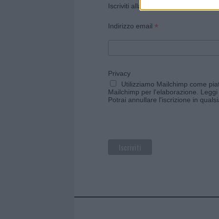
Iscriviti alla newsletter di Gallura O
*
Indirizzo email
Privacy
Utilizziamo Mailchimp come piatt
Mailchimp per l'elaborazione.
Leggi 
Potrai annullare l'iscrizione in qual