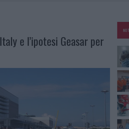
NO LE SUITE: FURTO DA 50MILA NEL RESORT
MEDICALE AVANZATA IN EUROPA: CLASSIFICA DEI 5 CENTRI DI RIFERIMENTO
NOT
A IL CAMPO BASE: L’INAUGURAZIONE
 Italy e l’ipotesi Geasar per
: GRANDE PARTECIPAZIONE PER IL SUO RACCONTO