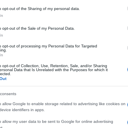
ssessore ai Trasporti Giorgio Todde: “Assessore
o opt-out of the Sharing of my personal data.
nell’operazione di rilancio di Air Italy la
In
’aeroporto
Costa Smeralda, soggetta al
 anni notoriamente in attivo, e che potrebbe
o opt-out of the Sale of my Personal Data.
 tra la compagnia aerea e lo scalo di Olbia?”.
In
to opt-out of processing my Personal Data for Targeted
azionali?
ing.
In
 mese
cliccando
qui
o opt-out of Collection, Use, Retention, Sale, and/or Sharing
ersonal Data that Is Unrelated with the Purposes for which it
lected.
Out
consents
do nella sezione
Login
dal menù del sito o
o allow Google to enable storage related to advertising like cookies on
evice identifiers in apps.
o allow my user data to be sent to Google for online advertising
asar
Roberto Li Gioi
s.