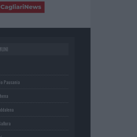
MUNI
io Pausania
chena
ddalena
Gallura