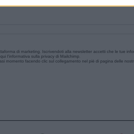
ggi e ricevi le nostre email periodiche contenenti le ultime notizie pubbli
aforma di marketing. Iscrivendoti alla newsletter accetti che le tue info
qui l'informativa sulla privacy di Mailchimp
.
siasi momento facendo clic sul collegamento nel piè di pagina delle nostr