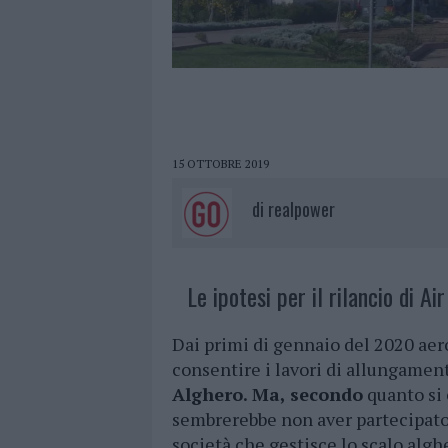
15 OTTOBRE 2019
di
realpower
Le ipotesi per il rilancio di Ai
Dai primi di gennaio del 2020 aero
consentire i lavori di allungament
Alghero. Ma, secondo
quanto si 
sembrerebbe non aver partecipato 
società che gestisce lo scalo alg