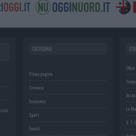
CATEGORIE
CO
Olbia
Prima pagina
Temp
Cronaca
Arza
Economia
La Ma
.com
Sport
S. T. 
Eventi