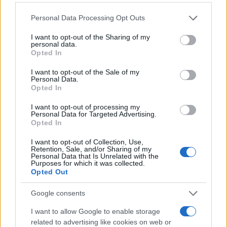
GalluraOggi.it
Please note that this website/app uses one or more Google
Personal Data Processing Opt Outs
services and may gather and store information including but
not limited to your visit or usage behaviour. You may click to
I want to opt-out of the Sharing of my
personal data.
grant or deny consent to Google and its third-party tags to
Opted In
use your data for below specified purposes in below Google
Ricevi le nostre ultime news
consent section.
I want to opt-out of the Sale of my
Personal Data.
Opted In
da
Google News
I want to opt-out of processing my
Personal Data for Targeted Advertising.
Opted In
Condividi l'articolo
I want to opt-out of Collection, Use,
F
T
Pi
W
S
Retention, Sale, and/or Sharing of my
Personal Data that Is Unrelated with the
a
w
n
h
h
Purposes for which it was collected.
Opted Out
ce
it
te
at
a
Articolo precedente
Google consents
b
te
re
s
re
Prossimo articolo
I want to allow Google to enable storage
o
r
st
A
related to advertising like cookies on web or