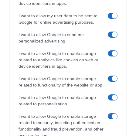
o
p
device identifiers in apps.
NOTIZIE RECENTI
k
p
I want to allow my user data to be sent to
Google for online advertising purposes.
Olbia, le previsioni meteo per lunedì 10 agosto
2026
I want to allow Google to send me
personalized advertising.
Le ultime offerte di lavoro a Olbia e in Gallura
I want to allow Google to enable storage
related to analytics like cookies on web or
device identifiers in apps.
Cumuli di rifiuti a Santa Teresa Gallura, la
I want to allow Google to enable storage
related to functionality of the website or app.
segnalazione dei residenti
I want to allow Google to enable storage
Incendi in Gallura, devastati un chiosco e due
related to personalization.
furgoni: le indagini
I want to allow Google to enable storage
related to security, including authentication
functionality and fraud prevention, and other
Cannigione celebra la cultura gallurese con il
user protection.