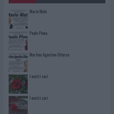
Mario Malu
Paolo Pinna
Martina Agostina Diturco
I nostri cari
I nostri cari