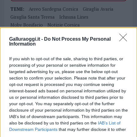
TEMI:
Aereo Sardegna Corsica
Giraglia Avaria
Giraglia Santa Teresa
Ichnusa Lines
Moby Bonifacio
Notizie Corsica
Notizie Santa Teresa Gallura
Notizie Sardegna
Galluraoggi.it -
Do Not Process My Personal
Santa Teresa Bonifacio
Traghetti Corsica
Information
Traghetti Santa Teresa
Traghetti Sardegna Corsica
Traghetto Giraglia
Traghetto Ichnusa
If you wish to opt-out of the sale, sharing to third parties, or
processing of your personal or sensitive information for
Inviaci le tue segnalazioni,
targeted advertising by us, please use the below opt-out
i tuoi video e le tue foto
section to confirm your selection. Please note that after your
opt-out request is processed you may continue seeing
Su WhatsApp al numero +39
interest-based ads based on personal information utilized by
345 356 7512
us or personal information disclosed to third parties prior to
your opt-out. You may separately opt-out of the further
disclosure of your personal information by third parties on the
IAB’s list of downstream participants. This information may
also be disclosed by us to third parties on the
IAB’s List of
Notizie in tempo reale?
Downstream Participants
that may further disclose it to other
Entra nel canale telegram di
third parties.