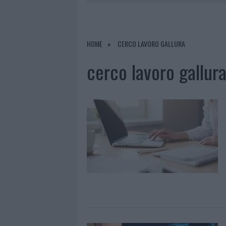
7 AGOSTO 2026
|
MIGLIORI CLINICHE DI ESTETICA 
PER I TRATTAMENTI LASER NON INVASIVI
6 AGOSTO 2026
|
INCENDI, A SAN PASQUALE ARRIV
HOME
CERCO LAVORO GALLURA
6 AGOSTO 2026
|
ANDREA MURA CONQUISTA PALAU
cerco lavoro gallur
7 AGOSTO 2026
|
PORTO ROTONDO OSPITA LA GRAN