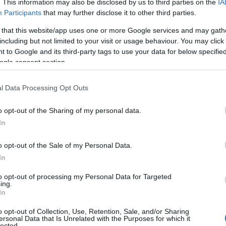
. This information may also be disclosed by us to third parties on the
IA
21/02/2020 Contratto Tempo determinato Info
Participants
that may further disclose it to other third parties.
Centro per l’Impiego…
 that this website/app uses one or more Google services and may gath
including but not limited to your visit or usage behaviour. You may click 
 to Google and its third-party tags to use your data for below specifi
LAVORO
3 FEBBRAIO 2020
ogle consent section.
Hotel di Arzachena cerca un barman per la
stagione estiva
l Data Processing Opt Outs
L’offerta di lavoro. Sandalia Boutique Hotel,
o opt-out of the Sharing of my personal data.
struttura situata ad Arzachena ricerca un barman
In
per la stagione estiva 2020. La figura ricercata
dovrà aver maturato un’ottima esperienza in
o opt-out of the Sale of my Personal Data.
strutture prestigiose, 4 o…
In
to opt-out of processing my Personal Data for Targeted
ing.
LAVORO
29 GENNAIO 2020
In
A Olbia si cercano autisti
o opt-out of Collection, Use, Retention, Sale, and/or Sharing
ersonal Data that Is Unrelated with the Purposes for which it
L’offerta di lavoro. Garau Turismo, azienda operante
lected.