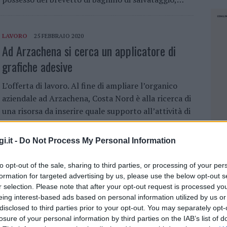
LAVORO
25 FEBBRAIO 2020
Ad Arzachena si cerca un applicatore di
grafiche adesive
L’offerta di lavoro. Al fine di ampliare l’organico
aziendale ad Arzachena, Costa Nord è alla ricerca di
una risorsa da inserire quale supporto all’attività di
applicazione di grafiche personalizzate. Nello…
i.it -
Do Not Process My Personal Information
LAVORO
17 FEBBRAIO 2020
to opt-out of the sale, sharing to third parties, or processing of your per
A Monti si cercano 4 operai e un potatore
formation for targeted advertising by us, please use the below opt-out s
r selection. Please note that after your opt-out request is processed y
L’offerta di lavoro. CPI Olbia Qualifica – n. 4
eing interest-based ads based on personal information utilized by us or
operaio comune – n. 1 potatore Sede di lavoro
disclosed to third parties prior to your opt-out. You may separately opt-
Monti presentazione domande dal 17/02/2020 al
losure of your personal information by third parties on the IAB’s list of
NEC