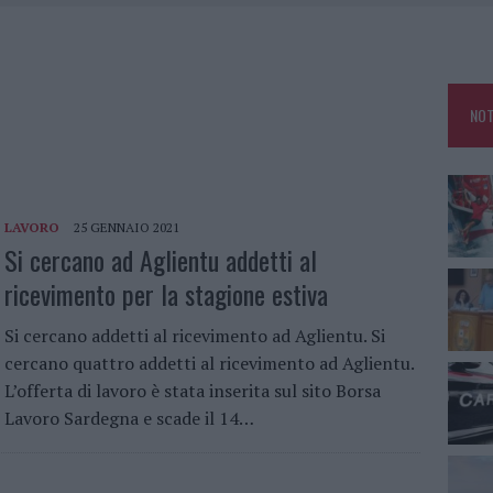
MEDICALE AVANZATA IN EUROPA: CLASSIFICA DEI 5 CENTRI DI RIFERIMENTO
A IL CAMPO BASE: L’INAUGURAZIONE
NOT
: GRANDE PARTECIPAZIONE PER IL SUO RACCONTO
a
DE SFIDA DELLA VELA NELL’ESTATE 2026
LAVORO
25 GENNAIO 2021
Si cercano ad Aglientu addetti al
ricevimento per la stagione estiva
Si cercano addetti al ricevimento ad Aglientu. Si
cercano quattro addetti al ricevimento ad Aglientu.
L’offerta di lavoro è stata inserita sul sito Borsa
Lavoro Sardegna e scade il 14…