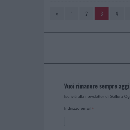
«
1
2
3
4
Vuoi rimanere sempre agg
Iscriviti alla newsletter di Gallura O
*
Indirizzo email