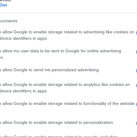
Out
nel settore del noleggio con conducente e nel
trasporto scolastico, è alla ricerca di figure
consents
professionali da inserire in organico come autista
di…
o allow Google to enable storage related to advertising like cookies on
evice identifiers in apps.
o allow my user data to be sent to Google for online advertising
LAVORO
22 GENNAIO 2020
s.
Il negozio iRiparo di Arzachena cerca
personale
to allow Google to send me personalized advertising.
L’offerta di lavoro. Il negozio iRiparo di Arzachena
o allow Google to enable storage related to analytics like cookies on
cerca le seguenti figure: – 1 tecnico di riparazione
evice identifiers in apps.
smartphone, tablet, pc e dispositivi tecnologici. La
o allow Google to enable storage related to functionality of the website
figura ricercata si occuperà della manutenzione…
o allow Google to enable storage related to personalization.
LAVORO
22 GENNAIO 2020
Noleggio auto di Olbia cerca personale
o allow Google to enable storage related to security, including