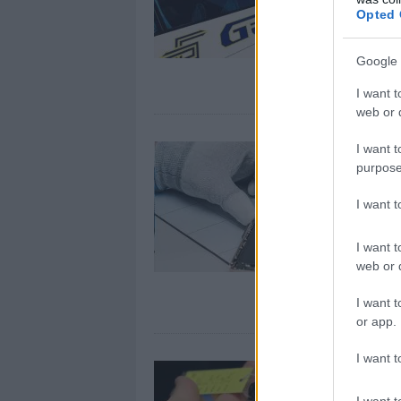
Opted 
Google 
I want t
web or d
I want t
purpose
I want 
I want t
web or d
I want t
or app.
I want t
I want t