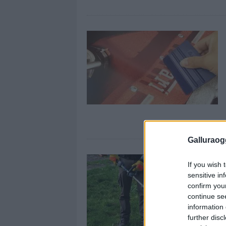
Galluraogg
If you wish 
sensitive in
confirm you
continue se
information 
further disc