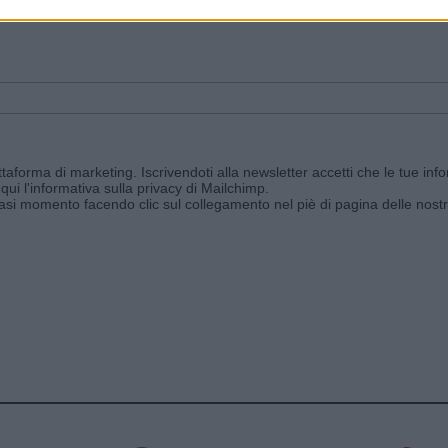
ggi e ricevi le nostre email periodiche contenenti le ultime notizie pubbli
aforma di marketing. Iscrivendoti alla newsletter accetti che le tue info
qui l'informativa sulla privacy di Mailchimp
.
siasi momento facendo clic sul collegamento nel piè di pagina delle nostr