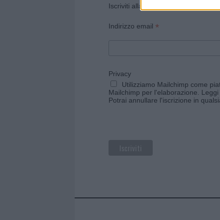
Iscriviti alla newsletter di Gallura O
*
Indirizzo email
Privacy
Utilizziamo Mailchimp come piatt
Mailchimp per l'elaborazione.
Leggi 
Potrai annullare l'iscrizione in qual