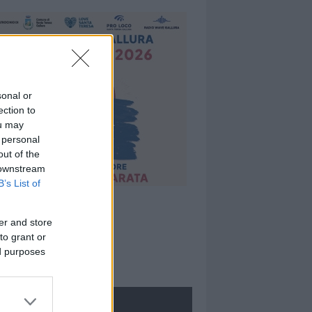
sonal or
ection to
ou may
 personal
out of the
 downstream
B’s List of
er and store
to grant or
ed purposes
ROLOGIE