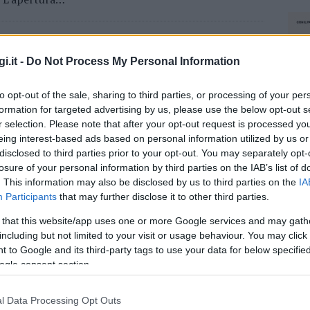
OLBIA
19 LUGLIO 2024
i.it -
Do Not Process My Personal Information
Tecnomat apre a Olbia, al via le assunzioni
Assunzioni alla Tecnomat di Olbia. Tecnomat, con
to opt-out of the sale, sharing to third parties, or processing of your per
formation for targeted advertising by us, please use the below opt-out s
l’apertura del nuovo negozio di Olbia, annuncia che
r selection. Please note that after your opt-out request is processed y
cominciano le assunzioni del personale che andrà a
eing interest-based ads based on personal information utilized by us or
lavorare nel punto vendita. L’azienda cerca varie…
disclosed to third parties prior to your opt-out. You may separately opt-
losure of your personal information by third parties on the IAB’s list of
. This information may also be disclosed by us to third parties on the
IA
Participants
that may further disclose it to other third parties.
CRONACA
21 GENNAIO 2024
Tecnomat riesce a sbarcare a Olbia, attesa
 that this website/app uses one or more Google services and may gath
per i nuovi posti di lavoro
including but not limited to your visit or usage behaviour. You may click 
 to Google and its third-party tags to use your data for below specifi
Non ci sono più ostacoli per l’apertura di Tecnomat
ogle consent section.
a Olbia. Rivisti i piani iniziali, è arrivato il definitivo
via libera a MD 2000 e a Bricoman Italia per la…
l Data Processing Opt Outs
NEC