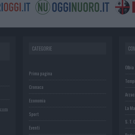
CATEGORIE
CO
Olbia
Prima pagina
Temp
Cronaca
Arza
Economia
La Ma
.com
Sport
S. T. 
Eventi