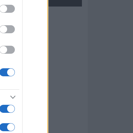
Don Piero Scano
I nostri cari
Mario Pileri
Maria Satta
I nostri cari