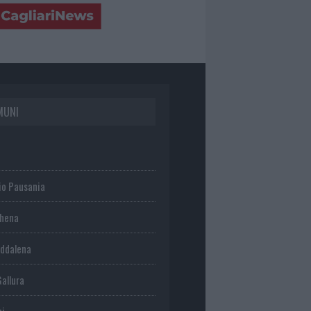
MUNI
io Pausania
chena
ddalena
Gallura