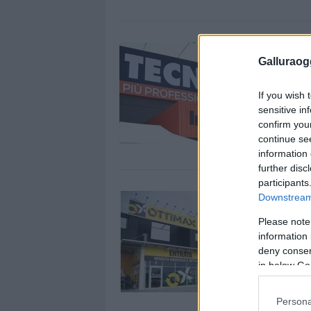
Galluraogg
If you wish 
sensitive in
confirm you
continue se
information 
further disc
participants
Downstream 
Please note
information 
deny consent
in below Go
Persona