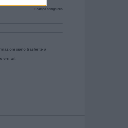
cate sul sito web!
*
campo obbligatorio
rmazioni siano trasferite a
e e-mail.