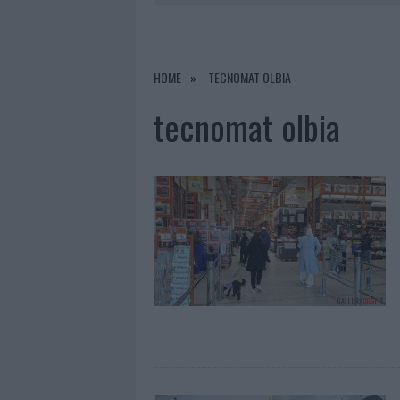
7 AGOSTO 2026
|
LE PREVISIONI METEO PER IL WEE
7 AGOSTO 2026
|
MICHELLE HUNZIKER IN GALLURA,
7 AGOSTO 2026
|
CALANGIANUS, DOPO LE POLEMIC
HOME
TECNOMAT OLBIA
8 AGOSTO 2026
|
A FUOCO UN DEPOSITO CON BOMB
tecnomat olbia