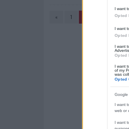
I want t
Opted 
«
1
2
I want t
Opted 
I want 
Advertis
Opted 
I want t
of my P
was col
Opted 
Google 
I want t
web or d
I want t
purpose