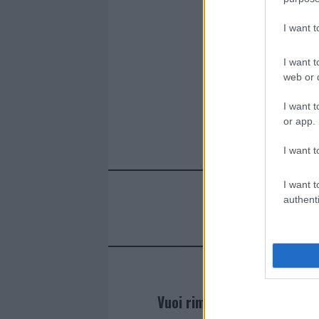
I want 
I want t
web or d
I want t
or app.
I want t
I want t
authenti
Vuoi rimanere sempre agg