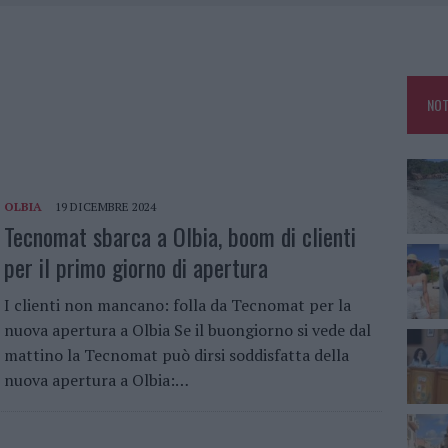
KEND A OLBIA E IN GALLURA
 BELLA ANCHE DAL VIVO: UN AMICO VIP SVELA COME FA
HE IL CENTRO ACCOGLIENZA MINORI CHIUDE
NOT
OLE, INTERVENTO DEI VIGILI DEL FUOCO A RUDALZA
OLBIA
19 DICEMBRE 2024
Tecnomat sbarca a Olbia, boom di clienti
per il primo giorno di apertura
I clienti non mancano: folla da Tecnomat per la
nuova apertura a Olbia Se il buongiorno si vede dal
mattino la Tecnomat può dirsi soddisfatta della
nuova apertura a Olbia:…