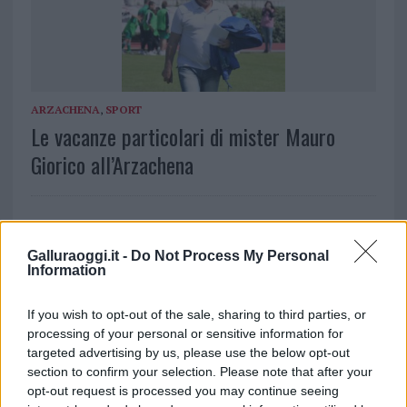
ARZACHENA
,
SPORT
Le vacanze particolari di mister Mauro
Giorico all’Arzachena
Galluraoggi.it -
Do Not Process My Personal
Information
If you wish to opt-out of the sale, sharing to third parties, or
processing of your personal or sensitive information for
SPORT
Corsa ad ostacoli, il campione regionale è il
targeted advertising by us, please use the below opt-out
section to confirm your selection. Please note that after your
gallurese Thomas Dastara
opt-out request is processed you may continue seeing