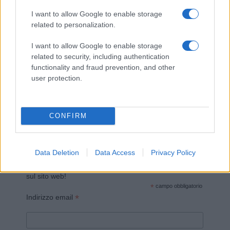
I want to allow Google to enable storage
related to personalization.
I want to allow Google to enable storage
related to security, including authentication
functionality and fraud prevention, and other
Invia un Comunicato Stampa
|
Pubblicità
|
Segnala
user protection.
CONFIRM
Vuoi rimanere sempre aggiornato?
Data Deletion
Data Access
Privacy Policy
Iscriviti alla newsletter di Gallura Oggi e ricevi le nostre
email periodiche contenenti le ultime notizie pubblicate
sul sito web!
*
campo obbligatorio
*
Indirizzo email