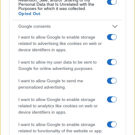
Personal Data that Is Unrelated with the
Purposes for which it was collected.
Le giostre arrivano a Olbia, conto alla rovescia:
Opted Out
ecco quando aprono
Google consents
Olbia, respinge le avance del padrone di casa e
I want to allow Google to enable storage
related to advertising like cookies on web or
viene cacciata
device identifiers in apps.
I want to allow my user data to be sent to
Solidarietà ad Arzachena, organizzata una nuova
Google for online advertising purposes.
raccolta sangue
I want to allow Google to send me
personalized advertising.
“Un arcipelago senza plastica”, due nuove
iniziative a La Maddalena
I want to allow Google to enable storage
related to analytics like cookies on web or
device identifiers in apps.
I want to allow Google to enable storage
related to functionality of the website or app.