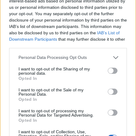
interest-based ads based on personal information utilized by
us or personal information disclosed to third parties prior to
your opt-out. You may separately opt-out of the further
«
1
…
212
213
214
disclosure of your personal information by third parties on the
IAB’s list of downstream participants. This information may
215
»
also be disclosed by us to third parties on the
IAB’s List of
Downstream Participants
that may further disclose it to other
third parties.
NOTIZIE RECENTI
Please note that this website/app uses one or more Google
Personal Data Processing Opt Outs
services and may gather and store information including but
not limited to your visit or usage behaviour. You may click to
I want to opt-out of the Sharing of my
Arzachena, bimbi al panificio, successo per “Dal
personal data.
grant or deny consent to Google and its third-party tags to
grano al pane”
Opted In
use your data for below specified purposes in below Google
consent section.
I want to opt-out of the Sale of my
Personal Data.
Gallura, dieci nuovi infermieri per potenziare
Opted In
Case e Ospedali di Comunità
I want to opt-out of processing my
Personal Data for Targeted Advertising.
Opted In
Un gallurese alla guida delle agenzie di viaggio,
il turismo secondo Gian Mario Pileri
I want to opt-out of Collection, Use,
Retention, Sale, and/or Sharing of my