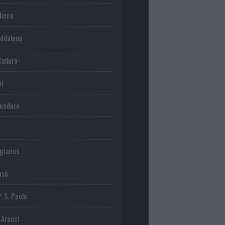
chena
ddalena
Gallura
ni
Teodoro
gianus
usò
P. S. Paolo
 Aranci