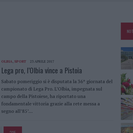
O PER LA PULIZIA DEI FONDALI DEI BLUE DAYS
E CROCIERE: LAVORI NEI FONDALI CONCLUSI
RESIDENTI PER I CAMPER A CAPRERA
NOT
 SE NE È ANDATO A 103 ANNI
OLBIA
,
SPORT
23 APRILE 2017
Lega pro, l’Olbia vince a Pistoia
Sabato pomeriggio si è disputata la 36ª giornata del
campionato di Lega Pro. L’Olbia, impegnata sul
campo della Pistoiese, ha riportato una
fondamentale vittoria grazie alla rete messa a
segno all’85’…