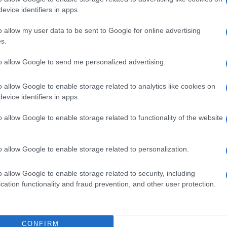
Invia un Comunicato Stampa
|
Pubblicità
|
Segnala
evice identifiers in apps.
o allow my user data to be sent to Google for online advertising
s.
to allow Google to send me personalized advertising.
iornato?
o allow Google to enable storage related to analytics like cookies on
ggi e ricevi le nostre email periodiche contenenti le ultime notizie pubbli
evice identifiers in apps.
o allow Google to enable storage related to functionality of the website
o allow Google to enable storage related to personalization.
aforma di marketing. Iscrivendoti alla newsletter accetti che le tue info
o allow Google to enable storage related to security, including
qui l'informativa sulla privacy di Mailchimp
.
cation functionality and fraud prevention, and other user protection.
siasi momento facendo clic sul collegamento nel piè di pagina delle nostr
CONFIRM