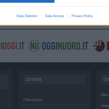
Data Deletion
Data Access
Privacy Policy
CATEGORIE
CO
Olbia
Prima pagina
Temp