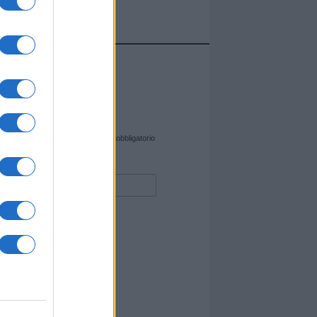
cate sul sito web!
*
campo obbligatorio
rmazioni siano trasferite a
e e-mail.