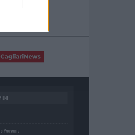
MUNI
io Pausania