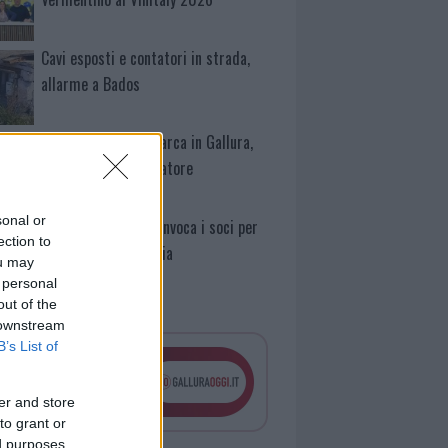
Cavi esposti e contatori in strada,
allarme a Bados
Futuro Nazionale sbarca in Gallura,
nominato il coordinatore
sonal or
Olbia, Casa Silvia convoca i soci per
ection to
l’assemblea ordinaria
ou may
 personal
out of the
 downstream
B’s List of
er and store
to grant or
ed purposes