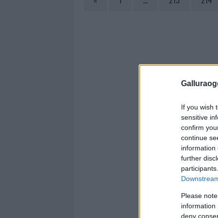
«
1
…
213
214
Galluraogg
If you wish 
sensitive in
confirm you
continue se
information 
further disc
participants
Downstream 
Please note
information 
deny consent