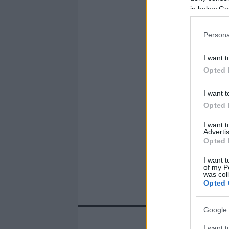
in below Go
Persona
I want t
Opted 
I want t
Opted 
I want 
Advertis
Opted 
I want t
of my P
was col
Opted 
Google 
I want t