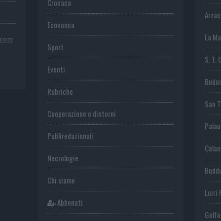
Cronaca
Arza
Economia
La Ma
.com
Sport
S. T. 
Eventi
Budo
Rubriche
San 
Cooperazione e dintorni
Palau
Publiredazionali
Calan
Necrologie
Budd
Chi siamo
Loiri 
Abbonati
Golfo