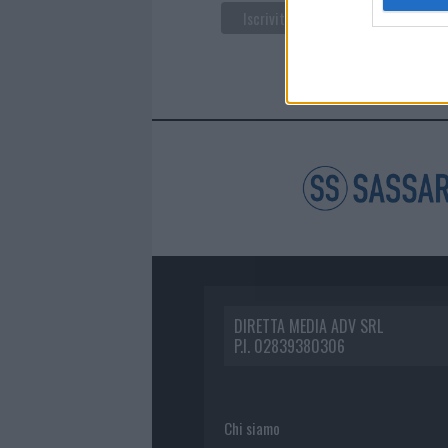
DIRETTA MEDIA ADV SRL
P.I. 02839380306
Chi siamo