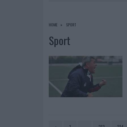
18 MAGGIO 2026
|
GRANDE SUCCESSO A PORTO CERV
18 MAGGIO 2026
|
L’ISOLA BIANCA È PRONTA PER L
18 MAGGIO 2026
|
LA MADDALENA, POLEMICA TRA I 
HOME
SPORT
18 MAGGIO 2026
|
OLBIA PIANGE NONNINO ANTONIO,
Sport