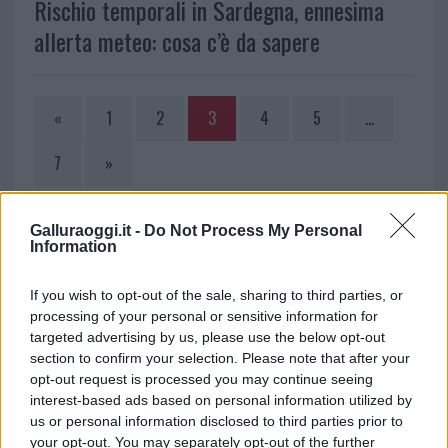
Rischio temporali in Sardegna, ennesima
allerta meteo: cosa c’è da sapere
«
1
2
3
4
5
…
7
»
Galluraoggi.it -
Do Not Process My Personal
NOTIZIE RECENTI
Information
Calangianus, dopo le polemiche il centro
If you wish to opt-out of the sale, sharing to third parties, or
processing of your personal or sensitive information for
accoglienza minori chiude
targeted advertising by us, please use the below opt-out
section to confirm your selection. Please note that after your
Olbia, divieto di sosta contro spaccio e degrado:
opt-out request is processed you may continue seeing
interest-based ads based on personal information utilized by
esplode la protesta
us or personal information disclosed to third parties prior to
your opt-out. You may separately opt-out of the further