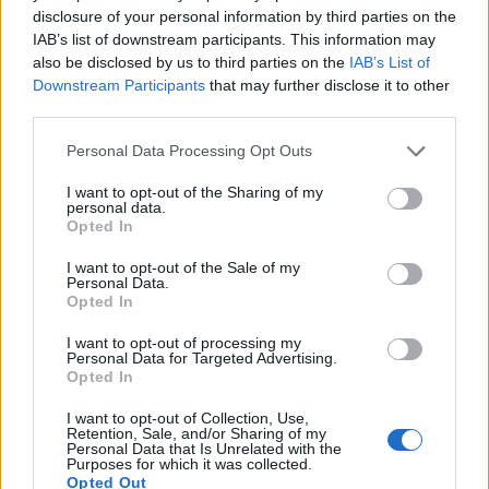
Pausa caffè impeccabile: come scegliere la
disclosure of your personal information by third parties on the
IAB’s list of downstream participants. This information may
soluzione ideale per la casa e l’ufficio
also be disclosed by us to third parties on the
IAB’s List of
Downstream Participants
that may further disclose it to other
Monte Pino, la fine di un lungo dolore: storia e
third parties.
rinascita della strada che segnò la Gallura
Please note that this website/app uses one or more Google
Personal Data Processing Opt Outs
services and may gather and store information including but
not limited to your visit or usage behaviour. You may click to
I want to opt-out of the Sharing of my
Raid nelle campagne di Berchidda, rischio per
personal data.
grant or deny consent to Google and its third-party tags to
Opted In
la rete elettrica
use your data for below specified purposes in below Google
consent section.
I want to opt-out of the Sale of my
Personal Data.
Monte Pino, via i cancelli del cantiere: la Gallura
Opted In
ritrova la strada
I want to opt-out of processing my
Personal Data for Targeted Advertising.
Opted In
Nuovi stalli residenti a Palau, il Comune
completa l’iter
I want to opt-out of Collection, Use,
Retention, Sale, and/or Sharing of my
Personal Data that Is Unrelated with the
Purposes for which it was collected.
Opted Out