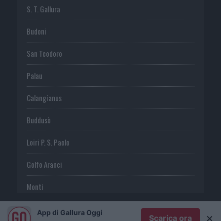
S. T. Gallura
Budoni
San Teodoro
Palau
Calangianus
Buddusò
Loiri P. S. Paolo
Golfo Aranci
Monti
Telti
App di Gallura Oggi
×
Scarica ora