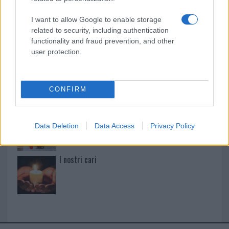
I want to allow Google to enable storage
Maria Cucciari
related to security, including authentication
functionality and fraud prevention, and other
user protection.
I nostri cari
CONFIRM
I nostri cari
Data Deletion
Data Access
Privacy Policy
I nostri cari