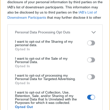
A fuoco un deposito con bombole, intervento dei
disclosure of your personal information by third parties on the
vigili del fuoco a Rudalza
IAB’s list of downstream participants. This information may
also be disclosed by us to third parties on the
IAB’s List of
Downstream Participants
that may further disclose it to other
Ristorante distrutto dalle fiamme a La
third parties.
Maddalena, incendio a Monti d’à rena
Please note that this website/app uses one or more Google
Personal Data Processing Opt Outs
services and may gather and store information including but
not limited to your visit or usage behaviour. You may click to
I want to opt-out of the Sharing of my
Le previsioni meteo per il weekend a Olbia e in
personal data.
grant or deny consent to Google and its third-party tags to
Gallura
Opted In
use your data for below specified purposes in below Google
consent section.
I want to opt-out of the Sale of my
Personal Data.
Michelle Hunziker in Gallura, bella anche dal
Opted In
vivo: un amico vip svela come fa
I want to opt-out of processing my
Personal Data for Targeted Advertising.
Opted In
Calangianus, dopo le polemiche il centro
accoglienza minori chiude
I want to opt-out of Collection, Use,
Retention, Sale, and/or Sharing of my
Personal Data that Is Unrelated with the
Purposes for which it was collected.
Opted Out