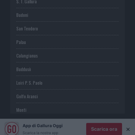
S. T. Gallura
Budoni
San Teodoro
Palau
Calangianus
Buddusò
Loiri P. S. Paolo
Golfo Aranci
Monti
Telti
App di Gallura Oggi
×
Scarica ora
Scarica la nostra app