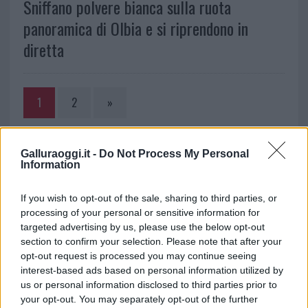
Sniffano polvere bianca sulla ruota
panoramica di Olbia e si riprendono in
diretta
1
2
»
NOTIZIE RECENTI
Galluraoggi.it -
Do Not Process My Personal
Information
Giorgia Meloni a La Maddalena, la vicesindaco:
If you wish to opt-out of the sale, sharing to third parties, or
“Orgoglio e discrezione per visita privata̶…
processing of your personal or sensitive information for
targeted advertising by us, please use the below opt-out
section to confirm your selection. Please note that after your
Incendio nella notte a Olbia, a fuoco due furgoni
opt-out request is processed you may continue seeing
interest-based ads based on personal information utilized by
us or personal information disclosed to third parties prior to
your opt-out. You may separately opt-out of the further