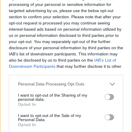
processing of your personal or sensitive information for
Olbia, divieto di sosta contro spaccio e degrado:
targeted advertising by us, please use the below opt-out
esplode la protesta
section to confirm your selection. Please note that after your
opt-out request is processed you may continue seeing
interest-based ads based on personal information utilized by
Pausa caffè impeccabile: come scegliere la
us or personal information disclosed to third parties prior to
soluzione ideale per la casa e l’ufficio
your opt-out. You may separately opt-out of the further
disclosure of your personal information by third parties on the
IAB’s list of downstream participants. This information may
Monte Pino, la fine di un lungo dolore: storia e
also be disclosed by us to third parties on the
IAB’s List of
Downstream Participants
that may further disclose it to other
rinascita della strada che segnò la Gallura
third parties.
Please note that this website/app uses one or more Google
Personal Data Processing Opt Outs
services and may gather and store information including but
not limited to your visit or usage behaviour. You may click to
I want to opt-out of the Sharing of my
personal data.
grant or deny consent to Google and its third-party tags to
Opted In
use your data for below specified purposes in below Google
consent section.
I want to opt-out of the Sale of my
Personal Data.
Opted In