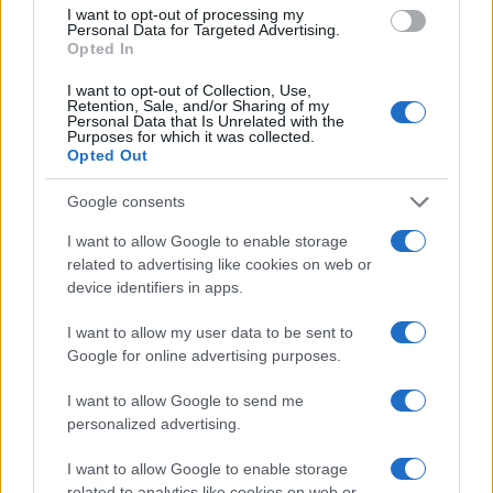
I want to opt-out of processing my
Personal Data for Targeted Advertising.
NECROLOGIE
Opted In
I want to opt-out of Collection, Use,
Mario Malu
Retention, Sale, and/or Sharing of my
Personal Data that Is Unrelated with the
Purposes for which it was collected.
Opted Out
Paolo Pinna
Google consents
I want to allow Google to enable storage
related to advertising like cookies on web or
device identifiers in apps.
Martina Agostina Diturco
I want to allow my user data to be sent to
Google for online advertising purposes.
I nostri cari
I want to allow Google to send me
personalized advertising.
I want to allow Google to enable storage
I nostri cari
related to analytics like cookies on web or