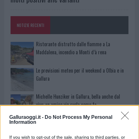
NOTIZIE RECENTI
Ristorante distrutto dalle fiamme a La
Maddalena, incendio a Monti d’à rena
Le previsioni meteo per il weekend a Olbia e in
Gallura
Michelle Hunziker in Gallura, bella anche dal
vivo: un amico vip svela come fa
Galluraoggi.it -
Do Not Process My Personal
Calangianus, dopo le polemiche il centro
Information
accoglienza minori chiude
If you wish to opt-out of the sale, sharing to third parties, or