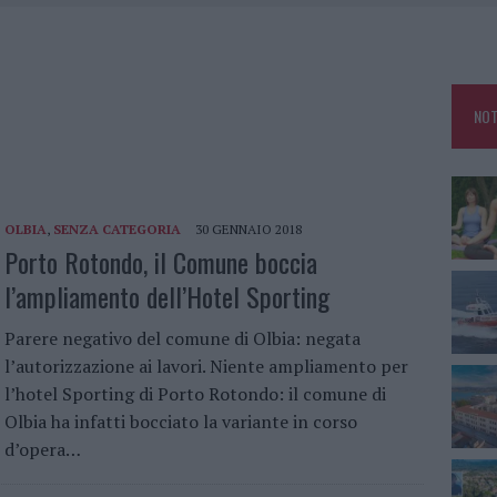
IAPRE LA STRADA DI MONTE PINO”
CORSO A MONTE BIANCU
MA IDEALE PER IL MARE
NOT
STA CON NIZZI: “ORDINANZA NECESSARIA, NON CRUDELE”
OLBIA
,
SENZA CATEGORIA
30 GENNAIO 2018
Porto Rotondo, il Comune boccia
l’ampliamento dell’Hotel Sporting
Parere negativo del comune di Olbia: negata
l’autorizzazione ai lavori. Niente ampliamento per
l’hotel Sporting di Porto Rotondo: il comune di
Olbia ha infatti bocciato la variante in corso
d’opera…