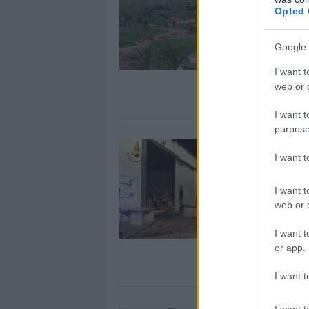
Opted 
Google 
I want t
web or d
I want t
purpose
I want 
I want t
web or d
I want t
or app.
I want t
I want t