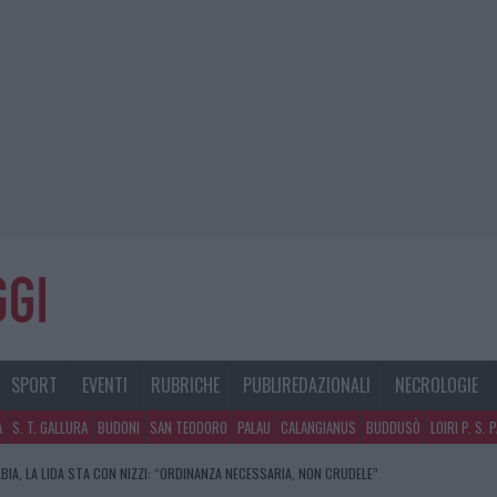
SPORT
EVENTI
RUBRICHE
PUBLIREDAZIONALI
NECROLOGIE
A
S. T. GALLURA
BUDONI
SAN TEODORO
PALAU
CALANGIANUS
BUDDUSÒ
LOIRI P. S. 
OCITÀ A BASSACUTENA, POLEMICHE E PROTESTE