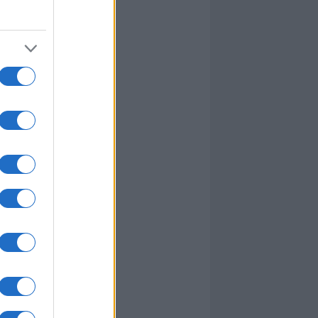
Giammario Malu
Caterina Sanna