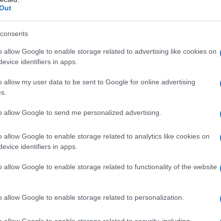
Out
del forte vento
Il sindaco Settimo Nizzi firma l’ordinanza. Il parco
consents
Fausto Noce di Olbia è stato chiuso per motivi di
o allow Google to enable storage related to advertising like cookies on
sicurezza per tutta la giornata di oggi. Il sindaco
evice identifiers in apps.
Settimo Nizzi ha firmato…
o allow my user data to be sent to Google for online advertising
s.
OLBIA
17 GENNAIO 2018
to allow Google to send me personalized advertising.
Dopo l’incendio al Gran Bazar di Olbia,
disagi nella consegna della posta
o allow Google to enable storage related to analytics like cookies on
evice identifiers in apps.
Si sta analizzando la qualità dell’aria nei locali.
L’incendio che qualche giorno fa ha interessato il
o allow Google to enable storage related to functionality of the website
capannone di via Giordania in zona industriale di
Olbia ha coinvolto il centro di…
o allow Google to enable storage related to personalization.
o allow Google to enable storage related to security, including