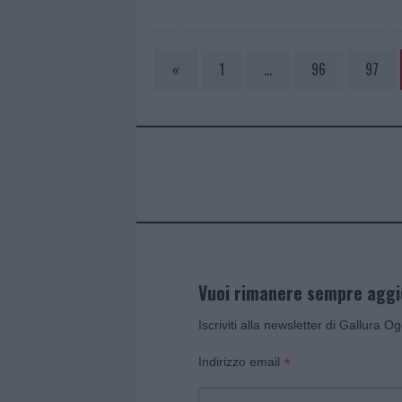
«
1
…
96
97
Vuoi rimanere sempre agg
Iscriviti alla newsletter di Gallura O
*
Indirizzo email