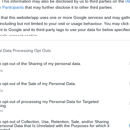
. This information may also be disclosed by us to third parties on the
IA
ecco cosa è successo. Il vento di maestrale ha
Participants
that may further disclose it to other third parties.
spazzato per giorni Olbia e tutta la Gallura. Nelle
 that this website/app uses one or more Google services and may gath
ultime ore sono state centinaia…
including but not limited to your visit or usage behaviour. You may click 
 to Google and its third-party tags to use your data for below specifi
ogle consent section.
OLBIA
18 GENNAIO 2018
Incendio in zona industiale a Olbia: da
l Data Processing Opt Outs
domani le poste riprenderanno il servizio
o opt-out of the Sharing of my personal data.
Saranno allestite delle postazioni straordinarie
In
nell’ufficio di via Acquedotto. “Grazie al lavoro
o opt-out of the Sale of my Personal Data.
sinergico tra Comune, Assl e Poste Italiane, da
In
domani riprenderà il servizio di recapito della
corrispondenza più urgente…
to opt-out of processing my Personal Data for Targeted
ing.
In
OLBIA
17 GENNAIO 2018
o opt-out of Collection, Use, Retention, Sale, and/or Sharing
ersonal Data that Is Unrelated with the Purposes for which it
Olbia, il parco Fausto Noce chiuso a causa
lected.