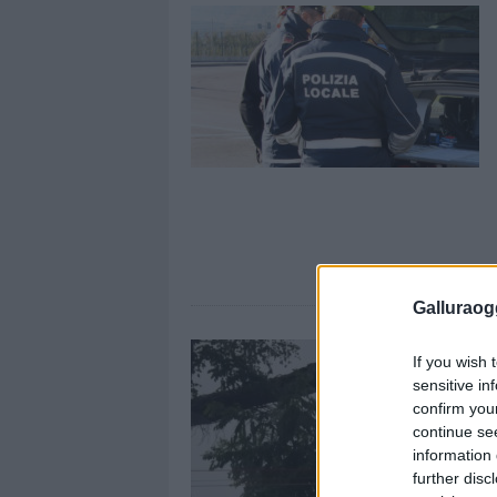
Galluraogg
If you wish 
sensitive in
confirm you
continue se
information 
further disc