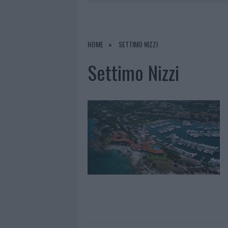
1 LUGLIO 2026
|
SVOLTA PER LA TEMPIO-OLBIA, “R
1 LUGLIO 2026
|
INCENDIO A LURAS, BONIFICA IN 
1 LUGLIO 2026
|
METEO OLBIA 2 LUGLIO, SOLE E CLI
HOME
SETTIMO NIZZI
1 LUGLIO 2026
|
CANI RANDAGI DI OLBIA, LA LIDA 
Settimo Nizzi