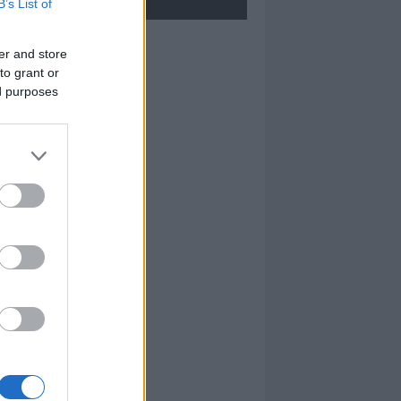
B’s List of
Pietrina Alias
er and store
to grant or
ed purposes
Paolo Sanna
Giovanni Pirina
Gavino Mureddu
Piccinnu Leonarda