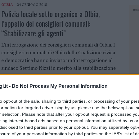
OLBIA
24 GENNAIO 2018
Polizia locale sotto organico a Olbia,
l’appello dei consiglieri comunali:
“Stabilizzare gli agenti”
L’interrogazione dei consiglieri comunali di Olbia. I
consiglieri comunali di Olbia della Coalizione civica
e democratica hanno inviato un’interrogazione al
sindaco Settimo Nizzi in merito alla stabilizzazione
del personale precario…
i.it -
Do Not Process My Personal Information
OLBIA
19 GENNAIO 2018
to opt-out of the sale, sharing to third parties, or processing of your per
La paura ormai è passata, si placa la furia
formation for targeted advertising by us, please use the below opt-out s
del vento. A Olbia e in tutta la Gallura
r selection. Please note that after your opt-out request is processed y
eing interest-based ads based on personal information utilized by us or
comincia la conta dei danni
disclosed to third parties prior to your opt-out. You may separately opt-
losure of your personal information by third parties on the IAB’s list of
NEC
Alberi caduti, tetti scoperchiati, disagi nei trasporti: