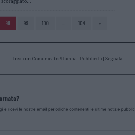
scoraggiato…
98
99
100
…
104
»
Invia un Comunicato Stampa
|
Pubblicità
|
Segnala
iornato?
ggi e ricevi le nostre email periodiche contenenti le ultime notizie pubbli