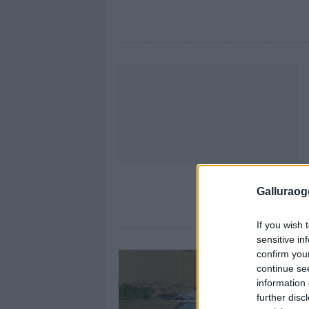
Galluraogg
If you wish 
sensitive in
confirm you
continue se
information 
further disc