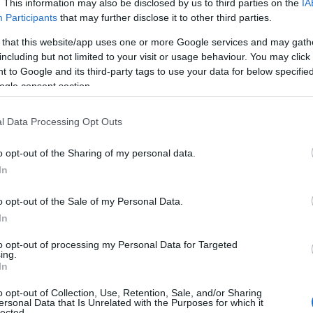
. This information may also be disclosed by us to third parties on the
IA
Ciascuna azienda si vedrà riconosciuto un importo
Participants
that may further disclose it to other third parties.
diminuito di quasi il 15%. Il sindaco di Olbia Settimo
 that this website/app uses one or more Google services and may gath
Nizzi comunica che: “In data 2 Novembre il
including but not limited to your visit or usage behaviour. You may click 
Consiglio dei Ministri ha approvato…
 to Google and its third-party tags to use your data for below specifi
ogle consent section.
OLBIA
28 NOVEMBRE 2017
l Data Processing Opt Outs
Olbia, mini taglio per la tassa di soggiorno:
o opt-out of the Sharing of my personal data.
scontenti gli albergatori
In
Previsto un rialzo invece per i B&B. Imposta di
o opt-out of the Sale of my Personal Data.
soggiorno, modifiche minime e albergatori
In
tutt’altro che soddisfatti. Secondo quando
riportato dal quotidiano La Nuova Sardegna, infatti,
to opt-out of processing my Personal Data for Targeted
ing.
l’amministrazione avrebbe previsto un…
In
o opt-out of Collection, Use, Retention, Sale, and/or Sharing
ersonal Data that Is Unrelated with the Purposes for which it
OLBIA
27 NOVEMBRE 2017
lected.