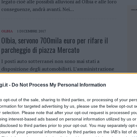
legato cioè alle possibili alluvioni ad Olbia e alle loro
conseguenze, andrà avanti. Nei…
OLBIA
1 DICEMBRE 2017
Olbia, servono 700mila euro per rifare il
parcheggio di piazza Mercato
I posti auto sotterranei non sono mai stati a
disposizione degli automobilisti. L’amministrazione
di Olbia, guidata dal sindaco Settimo Nizzi, ha
deciso: il parcheggio di piazza Mercato deve essere
i.it -
Do Not Process My Personal Information
rifatto….
to opt-out of the sale, sharing to third parties, or processing of your per
formation for targeted advertising by us, please use the below opt-out s
r selection. Please note that after your opt-out request is processed y
CRONACA
,
OLBIA
28 NOVEMBRE 2017
eing interest-based ads based on personal information utilized by us or
Rimborsi alluvione 2013: lo Stato decurta
disclosed to third parties prior to your opt-out. You may separately opt-
551 mila euro al Comune di Olbia
losure of your personal information by third parties on the IAB’s list of
NEC