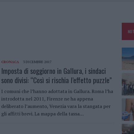
A E TEMPIO, PRESIDI NEGLI OSPEDALI
 AL PROGETTO DI CALA FINANZA: “VITTORIA DI TUTTI I SARDI”
NOT
 PORTO CERVO TRA LE PIÙ CARE D’ITALIA
PEDALE DI COMUNITÀ DI OLBIA
CRONACA
3 DICEMBRE 2017
Imposta di soggiorno in Gallura, i sindaci
sono divisi: “Così si rischia l’effetto puzzle”
I comuni che l’hanno adottata in Gallura. Roma l’ha
introdotta nel 2011, Firenze ne ha appena
deliberato l’aumento, Venezia vara la stangata per
gli affitti brevi. La mappa della tassa…