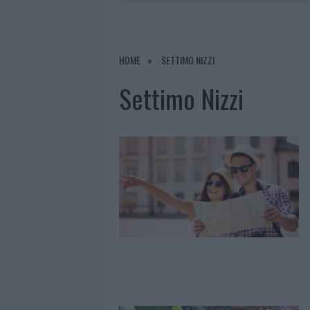
ROSSA
2 LUGLIO 2026
|
SCIOPERO DELLA VIGILANZA A OLBI
2 LUGLIO 2026
|
IL GOVERNO REVOCA LA ZES, STOP
HOME
SETTIMO NIZZI
2 LUGLIO 2026
|
SECONDE CASE, BOOM IN GALLURA:
Settimo Nizzi
2 LUGLIO 2026
|
ASL GALLURA, SUCCESSO DELL’OS