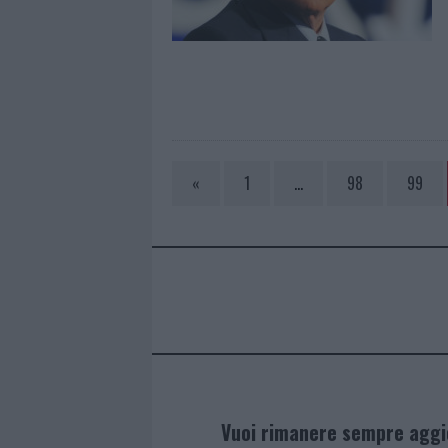
«
1
…
98
99
Vuoi rimanere sempre agg