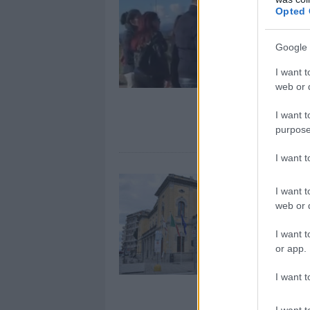
Opted 
Google 
I want t
web or d
I want t
purpose
I want 
I want t
web or d
I want t
or app.
I want t
I want t