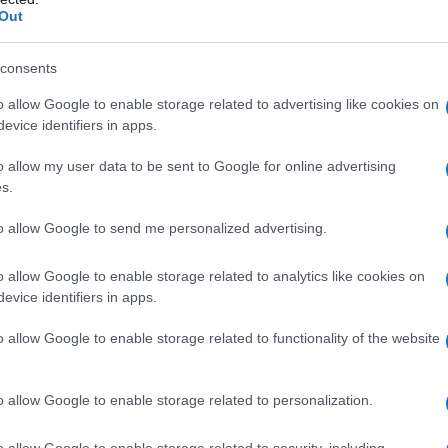
La protesta dei cittadini contro il Piano
Out
Mancini: “No all’esproprio dei terreni”
consents
Sit-in di protesta a Olbia del Comitato. Si sono
o allow Google to enable storage related to advertising like cookies on
ritrovati questa mattina. Arrabbiati ed agguerriti.
evice identifiers in apps.
Una protesta determinata la loro contro il Piano
Mancini, ovvero quel piano che dovrebbe
o allow my user data to be sent to Google for online advertising
salvaguardare…
s.
to allow Google to send me personalized advertising.
CRONACA
,
OLBIA
24 NOVEMBRE 2017
o allow Google to enable storage related to analytics like cookies on
Grande partecipazione al convegno sulla
evice identifiers in apps.
trasparenza amministrativa a Olbia
o allow Google to enable storage related to functionality of the website
Oltre 120 partecipanti provenienti dalle
amministrazioni del nord della Sardegna. Grande
o allow Google to enable storage related to personalization.
partecipazione per il seminario tenutosi giovedì 16
Novembre, presso il museo archeologico di Olbia,
o allow Google to enable storage related to security, including