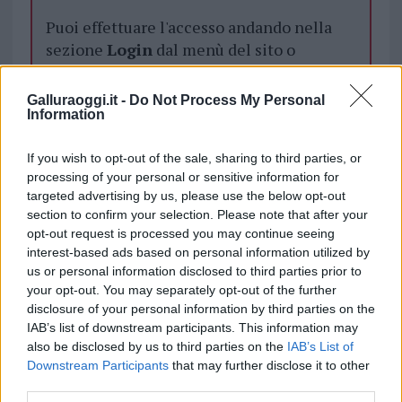
Puoi effettuare l'accesso andando nella
sezione
Login
dal menù del sito o
cliccando
qui
Galluraoggi.it -
Do Not Process My Personal
Information
TEMI:
Corsi Laurea Olbia
Notizie Olbia
If you wish to opt-out of the sale, sharing to third parties, or
Olbia Notizie
Università Olbia
processing of your personal or sensitive information for
targeted advertising by us, please use the below opt-out
Condividi l'articolo
section to confirm your selection. Please note that after your
F
T
Pi
W
S
opt-out request is processed you may continue seeing
interest-based ads based on personal information utilized by
a
w
n
h
h
us or personal information disclosed to third parties prior to
ce
it
te
at
a
your opt-out. You may separately opt-out of the further
Articolo precedente
disclosure of your personal information by third parties on the
b
te
re
s
re
Prossimo articolo
IAB’s list of downstream participants. This information may
o
r
st
A
also be disclosed by us to third parties on the
IAB’s List of
Downstream Participants
that may further disclose it to other
o
p
third parties.
NOTIZIE RECENTI