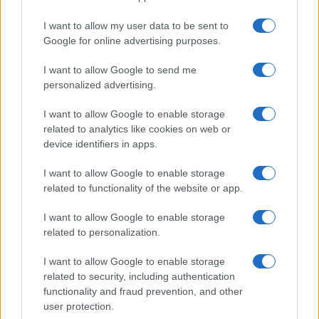
Test tunnel Olbia: rampe chiuse ancora fino a
I want to allow my user data to be sent to
fine agosto
Google for online advertising purposes.
I want to allow Google to send me
Aggius conquista la classifica delle mete più
personalized advertising.
amate dell’estate 2026
I want to allow Google to enable storage
related to analytics like cookies on web or
device identifiers in apps.
I want to allow Google to enable storage
related to functionality of the website or app.
I want to allow Google to enable storage
related to personalization.
I want to allow Google to enable storage
related to security, including authentication
NECROLOGIE
functionality and fraud prevention, and other
user protection.