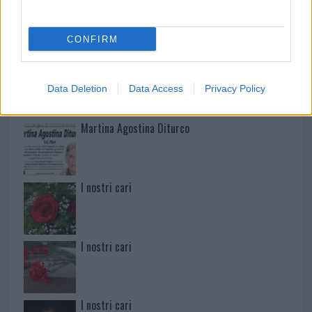
Mario Malu
CONFIRM
Paolo Pinna
Data Deletion
Data Access
Privacy Policy
Martina Agostina Diturco
I nostri cari
I nostri cari
I nostri cari