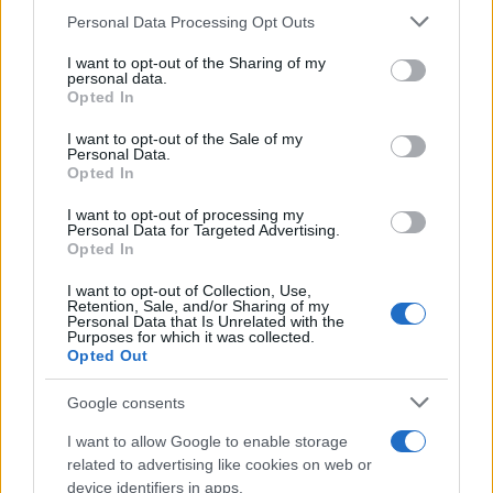
k
p
Please note that this website/app uses one or more Google
Personal Data Processing Opt Outs
services and may gather and store information including but
Incendi, a San Pasquale arriva il Campo Base:
not limited to your visit or usage behaviour. You may click to
I want to opt-out of the Sharing of my
personal data.
grant or deny consent to Google and its third-party tags to
l’inaugurazione
Opted In
use your data for below specified purposes in below Google
consent section.
I want to opt-out of the Sale of my
Andrea Mura conquista Palau: grande
Personal Data.
Opted In
partecipazione per il suo racconto
I want to opt-out of processing my
Personal Data for Targeted Advertising.
Calangianus, allarme sul centro accoglienza
Opted In
minori, Albieri: “Episodi gravissimi”
I want to opt-out of Collection, Use,
Retention, Sale, and/or Sharing of my
Personal Data that Is Unrelated with the
Purposes for which it was collected.
Gallura, finti clienti svuotano le suite: furto da
Opted Out
50mila nel resort
Google consents
Meteo Olbia 7 agosto, sole e caldo tornano
I want to allow Google to enable storage
protagonisti
related to advertising like cookies on web or
device identifiers in apps.