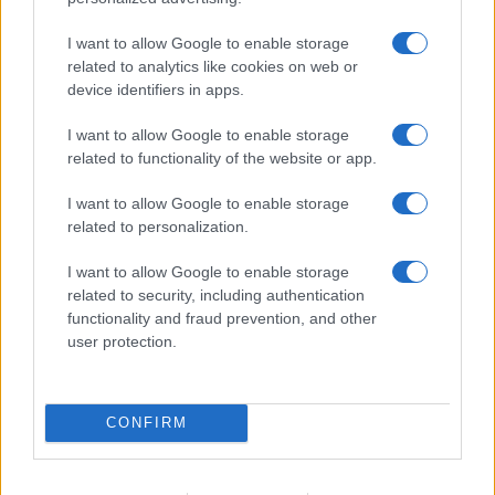
F
T
Pi
W
S
I want to allow Google to enable storage
a
w
n
h
h
related to analytics like cookies on web or
ce
it
te
at
a
device identifiers in apps.
Articolo precedente
b
te
re
s
re
Prossimo articolo
I want to allow Google to enable storage
related to functionality of the website or app.
o
r
st
A
o
p
I want to allow Google to enable storage
NOTIZIE RECENTI
related to personalization.
k
p
I want to allow Google to enable storage
Le previsioni meteo per il weekend a Olbia e in
related to security, including authentication
Gallura
functionality and fraud prevention, and other
user protection.
Michelle Hunziker in Gallura, bella anche dal
vivo: un amico vip svela come fa
CONFIRM
Calangianus, dopo le polemiche il centro