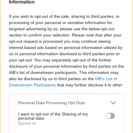
Information
Vuoi rimuovere le pubblicità nazionali?
If you wish to opt-out of the sale, sharing to third parties, or
Puoi abbonarti a
soli € 1,10 al mese
processing of your personal or sensitive information for
targeted advertising by us, please use the below opt-out
cliccando
qui
section to confirm your selection. Please note that after your
opt-out request is processed you may continue seeing
Sei già abbonato?
interest-based ads based on personal information utilized by
us or personal information disclosed to third parties prior to
your opt-out. You may separately opt-out of the further
Puoi effettuare l'accesso andando nella
disclosure of your personal information by third parties on the
sezione
Login
dal menù del sito o
IAB’s list of downstream participants. This information may
cliccando
qui
also be disclosed by us to third parties on the
IAB’s List of
Downstream Participants
that may further disclose it to other
third parties.
TEMI:
Comuni Voto Gallura
Please note that this website/app uses one or more Google
Personal Data Processing Opt Outs
Elezioni Amministrative
Elezioni Comunali Gallura
services and may gather and store information including but
not limited to your visit or usage behaviour. You may click to
I want to opt-out of the Sharing of my
personal data.
Inviaci le tue segnalazioni,
grant or deny consent to Google and its third-party tags to
Opted In
use your data for below specified purposes in below Google
i tuoi video e le tue foto
consent section.