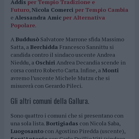
Addis
per Tempio Tradizione e
Futuro
,
Nicola Comerci
per Tempio Cambia
e
Alessandra Amic
per Alternativa
Popolare
.
A
Buddusò
Salvatore Marrone sfida Massimo
Satta, a
Berchidda
Francesco Sannittu si
candida contro il sindaco uscente Andrea
Nieddu, a
Oschiri
Andrea Decandia scende in
corsa contro Roberto Carta. Infine, a
Monti
avremo l’uscente Michele Mutzu che si
misurerà con Gerardo Pileci.
Gli altri comuni della Gallura.
Sono quattro i comuni che si presentano con
una sola lista.
Bortigiadas
con Nicola Saba,
Luogosanto
con Agostino Piredda (uscente),
Sant’Antonio
con Carlo Duillio Viti (sindaco