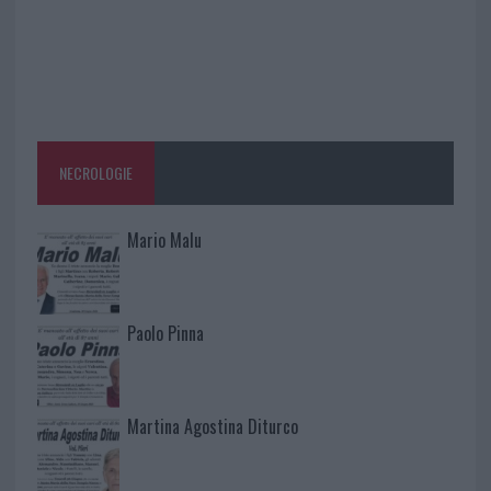
NECROLOGIE
Mario Malu
Paolo Pinna
Martina Agostina Diturco