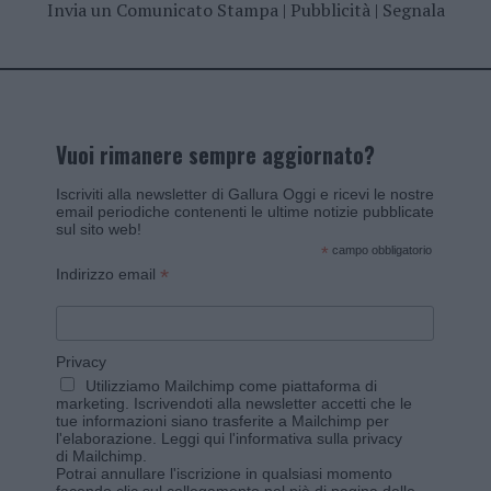
Invia un Comunicato Stampa
|
Pubblicità
|
Segnala
Vuoi rimanere sempre aggiornato?
Iscriviti alla newsletter di Gallura Oggi e ricevi le nostre
email periodiche contenenti le ultime notizie pubblicate
sul sito web!
*
campo obbligatorio
*
Indirizzo email
Privacy
Utilizziamo Mailchimp come piattaforma di
marketing. Iscrivendoti alla newsletter accetti che le
tue informazioni siano trasferite a Mailchimp per
l'elaborazione.
Leggi qui l'informativa sulla privacy
di Mailchimp
.
Potrai annullare l'iscrizione in qualsiasi momento
facendo clic sul collegamento nel piè di pagina delle