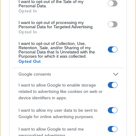
I want to opt-out of the Sale of my
Su WhatsApp al numero +39
Personal Data.
345 356 7512
Opted In
I want to opt-out of processing my
Personal Data for Targeted Advertising.
Opted In
Notizie in tempo reale?
I want to opt-out of Collection, Use,
Entra nel canale telegram di
Retention, Sale, and/or Sharing of my
Personal Data that Is Unrelated with the
GalluraOggi.it
Purposes for which it was collected.
Opted Out
Google consents
I want to allow Google to enable storage
Ricevi le nostre ultime news
related to advertising like cookies on web or
device identifiers in apps.
da
Google News
I want to allow my user data to be sent to
Google for online advertising purposes.
I want to allow Google to send me
Condividi l'articolo
personalized advertising.