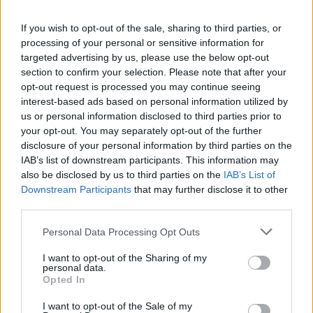
If you wish to opt-out of the sale, sharing to third parties, or
processing of your personal or sensitive information for
targeted advertising by us, please use the below opt-out
section to confirm your selection. Please note that after your
NECROLOGIE
opt-out request is processed you may continue seeing
interest-based ads based on personal information utilized by
us or personal information disclosed to third parties prior to
Arzachena dice addio a Gianfranco: aveva 71
your opt-out. You may separately opt-out of the further
disclosure of your personal information by third parties on the
anni
IAB’s list of downstream participants. This information may
also be disclosed by us to third parties on the
IAB’s List of
Antonio Sposito
Downstream Participants
that may further disclose it to other
third parties.
Please note that this website/app uses one or more Google
Personal Data Processing Opt Outs
services and may gather and store information including but
Mimmo Columbano
not limited to your visit or usage behaviour. You may click to
I want to opt-out of the Sharing of my
personal data.
grant or deny consent to Google and its third-party tags to
Opted In
use your data for below specified purposes in below Google
consent section.
Tomasina Derosas
I want to opt-out of the Sale of my