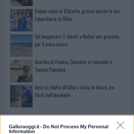
Doppio colpo al 10eLotto, grosse vincite in una
tabaccheria di Olbia
Sul lungomare Li Junchi a Badesi una giornata
per il mare sicuro
Guardia di Finanza, Consales al comando a
Tempio Pausania
Auto si ribalta all’alba a Liscia di Vacca, tre
feriti nell’incidente
Galluraoggi.it -
Do Not Process My Personal
Information