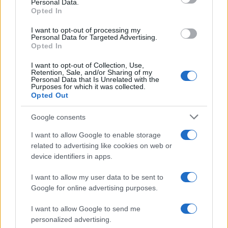
Personal Data.
Opted In
I want to opt-out of processing my
Personal Data for Targeted Advertising.
Addio a Francesco, padre della presidente
Opted In
dell’Avis provinciale Olbia-Tempio
I want to opt-out of Collection, Use,
Retention, Sale, and/or Sharing of my
Personal Data that Is Unrelated with the
Domenico Azara
Purposes for which it was collected.
Opted Out
Google consents
Olbia dice addio ad Antonica Carta in Deiana,
I want to allow Google to enable storage
aveva 75 anni
related to advertising like cookies on web or
device identifiers in apps.
I want to allow my user data to be sent to
Google for online advertising purposes.
I want to allow Google to send me
personalized advertising.