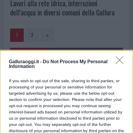
Lavori alla rete idrica, interruzioni
dell’acqua in diversi comuni della Gallura
1
2
»
NOTIZIE RECENTI
Galluraoggi.it -
Do Not Process My Personal
Information
Migliori cliniche di estetica medicale avanzata
If you wish to opt-out of the sale, sharing to third parties, or
in Europa: classifica dei 5 centri di riferimento
processing of your personal or sensitive information for
pe…
targeted advertising by us, please use the below opt-out
Incendi, a San Pasquale arriva il Campo Base:
section to confirm your selection. Please note that after your
opt-out request is processed you may continue seeing
l’inaugurazione
interest-based ads based on personal information utilized by
us or personal information disclosed to third parties prior to
Andrea Mura conquista Palau: grande
your opt-out. You may separately opt-out of the further
disclosure of your personal information by third parties on the
partecipazione per il suo racconto