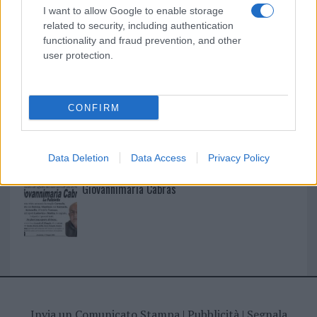
I nostri cari
I want to allow Google to enable storage
related to security, including authentication
functionality and fraud prevention, and other
user protection.
I nostri cari
CONFIRM
I nostri cari
Data Deletion
Data Access
Privacy Policy
Giovannimaria Cabras
Invia un Comunicato Stampa
|
Pubblicità
|
Segnala