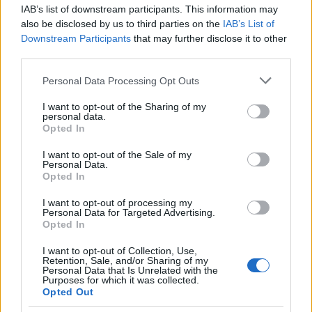
IAB’s list of downstream participants. This information may
also be disclosed by us to third parties on the
IAB’s List of
Calangianus, allarme sul centro accoglienza
Downstream Participants
that may further disclose it to other
third parties.
minori, Albieri: “Episodi gravissimi”
Please note that this website/app uses one or more Google
Personal Data Processing Opt Outs
services and may gather and store information including but
Gallura, finti clienti svuotano le suite: furto da
not limited to your visit or usage behaviour. You may click to
I want to opt-out of the Sharing of my
50mila nel resort
personal data.
grant or deny consent to Google and its third-party tags to
Opted In
use your data for below specified purposes in below Google
consent section.
I want to opt-out of the Sale of my
Meteo Olbia 7 agosto, sole e caldo tornano
Personal Data.
protagonisti
Opted In
I want to opt-out of processing my
Personal Data for Targeted Advertising.
Test tunnel Olbia: rampe chiuse ancora fino a
Opted In
fine agosto
I want to opt-out of Collection, Use,
Retention, Sale, and/or Sharing of my
Personal Data that Is Unrelated with the
Purposes for which it was collected.
Opted Out