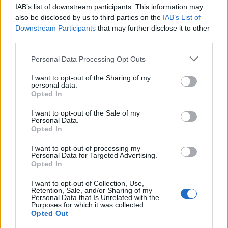
IAB’s list of downstream participants. This information may
also be disclosed by us to third parties on the
IAB’s List of
Strada Sassari-Olbia, incidente all’alba: ferito il
Downstream Participants
that may further disclose it to other
third parties.
conducente
Please note that this website/app uses one or more Google
Personal Data Processing Opt Outs
services and may gather and store information including but
Eventi in Gallura, da Jovanotti alla zuppa
not limited to your visit or usage behaviour. You may click to
I want to opt-out of the Sharing of my
gallurese: gli appuntamenti da non perdere
personal data.
grant or deny consent to Google and its third-party tags to
Opted In
use your data for below specified purposes in below Google
consent section.
I want to opt-out of the Sale of my
Lettini e arredi abusivi sulla spiaggia libera,
Personal Data.
sequestri a Olbia e Arzachena
Opted In
I want to opt-out of processing my
Personal Data for Targeted Advertising.
È morto Francesco Guccini, il maestro che si
Opted In
tenne lontano dalla Costa Smeralda
I want to opt-out of Collection, Use,
Retention, Sale, and/or Sharing of my
Personal Data that Is Unrelated with the
Purposes for which it was collected.
Opted Out