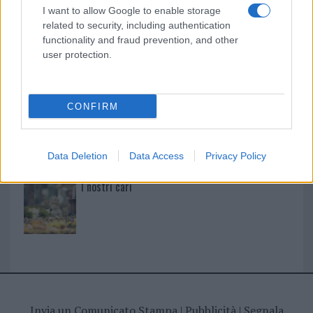
Maria Satta
I want to allow Google to enable storage
related to security, including authentication
functionality and fraud prevention, and other
user protection.
I nostri cari
CONFIRM
I nostri cari
Data Deletion
Data Access
Privacy Policy
I nostri cari
Invia un Comunicato Stampa
|
Pubblicità
|
Segnala