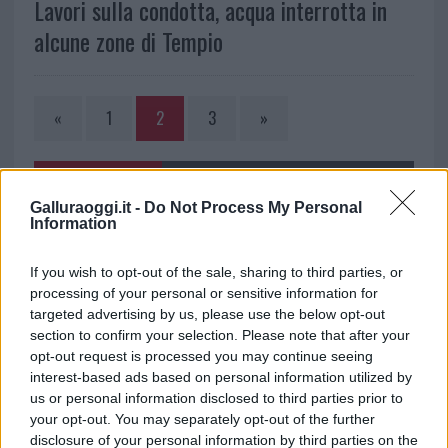
Lavori sulla condotta, acqua interrotta in
alcune zone di Tempio
«
1
2
3
»
NOTIZIE RECENTI
Galluraoggi.it -
Do Not Process My Personal
Information
Nuovi posti auto in via La Marmora, parcheggio
If you wish to opt-out of the sale, sharing to third parties, or
provvisorio a La Maddalena
processing of your personal or sensitive information for
targeted advertising by us, please use the below opt-out
Allarme truffe a Berchidda, falsi incaricati
section to confirm your selection. Please note that after your
opt-out request is processed you may continue seeing
bussano alle porte
interest-based ads based on personal information utilized by
us or personal information disclosed to third parties prior to
Notre-Dame de Paris conquista Olbia, la prima
your opt-out. You may separately opt-out of the further
disclosure of your personal information by third parties on the
al Molo Brin è un successo