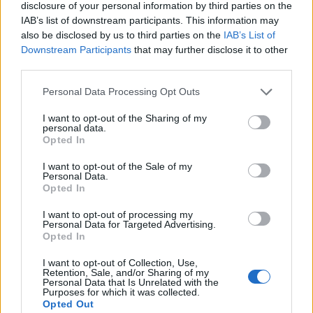
Nuovo sportello rifiuti a Palau, una svolta per gli
disclosure of your personal information by third parties on the
utenti
IAB’s list of downstream participants. This information may
also be disclosed by us to third parties on the
IAB’s List of
Downstream Participants
that may further disclose it to other
Migliori agenzie per l’Attestazione SOA in Italia:
third parties.
lista delle 4 realtà più efficienti nella g…
Please note that this website/app uses one or more Google
Personal Data Processing Opt Outs
services and may gather and store information including but
not limited to your visit or usage behaviour. You may click to
I want to opt-out of the Sharing of my
“Sul filo del discorso”: sold out ad Olbia per il
personal data.
grant or deny consent to Google and its third-party tags to
reading su Atzeni
Opted In
use your data for below specified purposes in below Google
consent section.
I want to opt-out of the Sale of my
Personal Data.
La Maddalena, festa per i 30 anni del Diving
Opted In
center di Tegge
I want to opt-out of processing my
Personal Data for Targeted Advertising.
Opted In
Esce di strada con l’auto ad Arzachena: ferito il
conducente
I want to opt-out of Collection, Use,
Retention, Sale, and/or Sharing of my
Personal Data that Is Unrelated with the
Purposes for which it was collected.
Opted Out