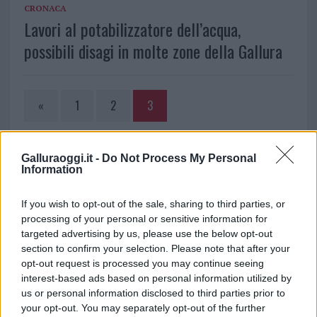
CRONACA
Lavori al potabilizzatore dell’acqua,
possibili disagi in molte zone della Gallura
«
1
2
3
NOTIZIE RECENTI
Galluraoggi.it -
Do Not Process My Personal
Information
Lettini e arredi abusivi sulla spiaggia libera,
If you wish to opt-out of the sale, sharing to third parties, or
sequestri a Olbia e Arzachena
processing of your personal or sensitive information for
targeted advertising by us, please use the below opt-out
section to confirm your selection. Please note that after your
È morto Francesco Guccini, il maestro che si
opt-out request is processed you may continue seeing
tenne lontano dalla Costa Smeralda
interest-based ads based on personal information utilized by
us or personal information disclosed to third parties prior to
your opt-out. You may separately opt-out of the further