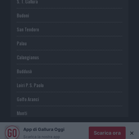
S. T. Gallura
Budoni
San Teodoro
Palau
Calangianus
Buddusò
Loiri P. S. Paolo
Golfo Aranci
Monti
Telti
App di Gallura Oggi
×
Scarica ora
Scarica la nostra app