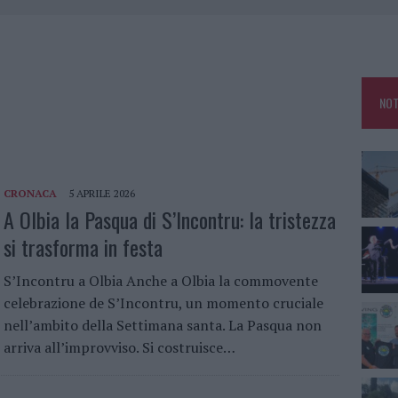
NO A TAVOLARA: SALVATE DAI VIGILI DEL FUOCO
ZIONE SOA IN ITALIA: LISTA DELLE 4 REALTÀ PIÙ EFFICIENTI NELLA GESTIONE
 OUT AD OLBIA PER IL READING SU ATZENI
NOT
NNI DEL DIVING CENTER DI TEGGE
CRONACA
5 APRILE 2026
A Olbia la Pasqua di S’Incontru: la tristezza
si trasforma in festa
S’Incontru a Olbia Anche a Olbia la commovente
celebrazione de S’Incontru, un momento cruciale
nell’ambito della Settimana santa. La Pasqua non
arriva all’improvviso. Si costruisce…