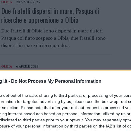
OLBIA
20 APRILE 2025
Due fratelli dispersi in mare, Pasqua di
ricerche e apprensione a Olbia
Due fratelli di Olbia sono dispersi in mare da ieri
Pasqua col fiato sospeso a Olbia, due fratelli sono
dispersi in mare da ieri quando…
OLBIA
6 APRILE 2025
Uovo di Pasqua o Colomba per i donatori,
i.it -
Do Not Process My Personal Information
l’iniziativa dell’Avis a Olbia
Il progetto dell’Avis Olbia per Pasqua Torna
to opt-out of the sale, sharing to third parties, or processing of your per
formation for targeted advertising by us, please use the below opt-out s
l’iniziativa ormai consolidata dell’Avis di Olbia con
r selection. Please note that after your opt-out request is processed y
gli omaggi per Pasqua a chi andrà a donare il
eing interest-based ads based on personal information utilized by us or
sangue….
disclosed to third parties prior to your opt-out. You may separately opt-
losure of your personal information by third parties on the IAB’s list of