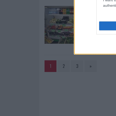
authenti
1
2
3
»