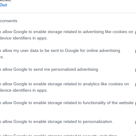
Out
CRONACA
23 MARZO 2024
Il caro-voli di Pasqua: arrivare a Olbia
ormai è un lusso
consents
o allow Google to enable storage related to advertising like cookies on
Tornare a Olbia per Pasqua è un lusso di Carolina
evice identifiers in apps.
Bastiani Con la Pasqua si ripresenta puntuale il
fenomeno del caro-voli e raggiungere Olbia
o allow my user data to be sent to Google for online advertising
diventa…
s.
to allow Google to send me personalized advertising.
CRONACA
20 MARZO 2024
o allow Google to enable storage related to analytics like cookies on
A Olbia e in Gallura la Pasqua è più cara:
evice identifiers in apps.
aumenti fino al 13,3%
o allow Google to enable storage related to functionality of the website
Il caro-Pasqua in Gallura e a Olbia. In Gallura e a
Olbia la Pasqua è più cara che nel resto della
o allow Google to enable storage related to personalization.
Sardegna. E’ il grido…
o allow Google to enable storage related to security, including