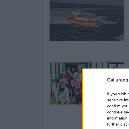
Galluraogg
If you wish 
sensitive in
confirm you
continue se
information 
further disc