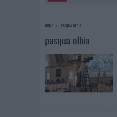
5 AGOSTO 2026
|
TURISTE SI PERDO
6 AGOSTO 2026
|
MIGLIORI AGENZIE PER L’ATTESTA
DELLE PRATICHE
HOME
PASQUA OLBIA
5 AGOSTO 2026
|
“SUL FILO DEL DISCORSO”: SOLD
pasqua olbia
5 AGOSTO 2026
|
LA MADDALENA, FESTA PER I 30 A