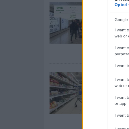
Opted 
Google 
I want t
web or d
I want t
purpose
I want 
I want t
web or d
I want t
or app.
I want t
I want t