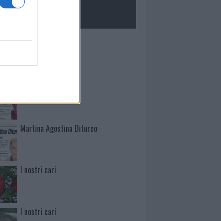
ROLOGIE
Mario Malu
Paolo Pinna
Martina Agostina Diturco
I nostri cari
I nostri cari