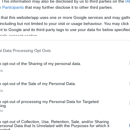
. This information may also be disclosed by us to third parties on the
IA
CRONACA
2 APRILE 2025
Participants
that may further disclose it to other third parties.
Olbia tra le mete più gettonate per le
 that this website/app uses one or more Google services and may gath
vacanze di Pasqua
including but not limited to your visit or usage behaviour. You may click 
 to Google and its third-party tags to use your data for below specifi
Olbia secondo Jetcost è una delle mete più scelte
ogle consent section.
per Pasqua. Olbia è una delle città più gettonate per
i turisti stranieri per le vacanze…
l Data Processing Opt Outs
o opt-out of the Sharing of my personal data.
In
CRONACA
30 MARZO 2024
Supermercati aperti a Pasqua e Pasquetta
o opt-out of the Sale of my Personal Data.
a Olbia: quali sono?
In
Ecco i supermercati che non chiudono a Pasqua e
to opt-out of processing my Personal Data for Targeted
ing.
Pasquetta a Olbia. Chi sta pensando di fare la spesa
In
all’ultimo a Pasqua a Olbia dovrà…
o opt-out of Collection, Use, Retention, Sale, and/or Sharing
ersonal Data that Is Unrelated with the Purposes for which it
lected.