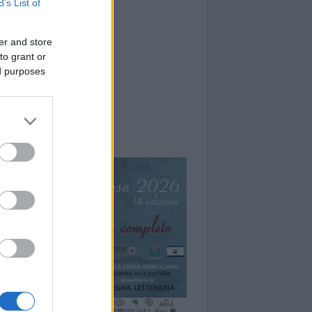
B’s List of
er and store
to grant or
ed purposes