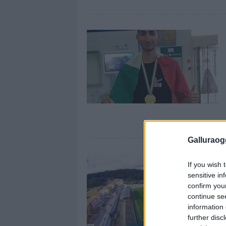
Galluraogg
If you wish 
sensitive in
confirm you
continue se
information 
further disc