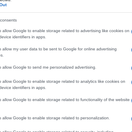
due atleti di Olbia
Out
Roberto Angius e Manuel Madeddu secondi
consents
all’Insubria Cup. Due giovanissimi atleti di dell’ASD
Angedras Taekwondo Team di Olbia, guidati dal loro
o allow Google to enable storage related to advertising like cookies on
evice identifiers in apps.
istruttore tecnico maestro Antonio Carta, Manuel
Madeddu, 13 anni e…
o allow my user data to be sent to Google for online advertising
s.
to allow Google to send me personalized advertising.
SPORT
25 GENNAIO 2019
L’Olbia Calcio organizza all’aeroporto il
o allow Google to enable storage related to analytics like cookies on
primo torneo di teqball
evice identifiers in apps.
Al torneo parteciperanno i giocatori delle giovanili
o allow Google to enable storage related to functionality of the website
dei bianchi. مراهنات رياضية Domani l’Olbia Calcio, in
collaborazione con la Geasar, dalle 15:30 alle 20:00
darà vita, presso l’aeroporto di Olbia, al…
o allow Google to enable storage related to personalization.
o allow Google to enable storage related to security, including