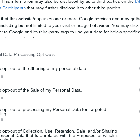
. This information may also be disclosed by us to third parties on the
IA
مواقع مراهنات رياضية Sulla pagina Facebook del
Participants
that may further disclose it to other third parties.
Comitato Sardegna della Lega Nazionale Dilettanti
 that this website/app uses one or more Google services and may gath
è stata…
including but not limited to your visit or usage behaviour. You may click 
 to Google and its third-party tags to use your data for below specifi
ogle consent section.
SPORT
28 GENNAIO 2019
Dalla Promozione alla Lega Pro, i risultati
l Data Processing Opt Outs
delle squadre di calcio della Gallura
o opt-out of the Sharing of my personal data.
Arzachena ancora k.o., l’Olbia e Ilvamaddalena non
In
giocano, vincono solo Calangianus e Oschirese
LEGA PRO Arzachena Calcio 0 – Arezzo 1
o opt-out of the Sale of my Personal Data.
L’Arzachena perde l’ennesima partita, questa volta
In
in casa con…
to opt-out of processing my Personal Data for Targeted
ing.
In
SPORT
27 GENNAIO 2019
o opt-out of Collection, Use, Retention, Sale, and/or Sharing
Argento internazionale di Taekwondo per
ersonal Data that Is Unrelated with the Purposes for which it
lected.