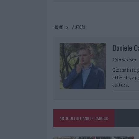
29 MAGGIO 2026
|
CADAVERE IN MARE, POTREBBE E
29 MAGGIO 2026
|
I CARABINIERI OMAGGIANO IL LUN
29 MAGGIO 2026
|
BRUTTO INCIDENTE SULLA STATA
HOME
AUTORI
29 MAGGIO 2026
|
PITTULONGU, È GIÀ CAOS: IL RI
Daniele C
Giornalista
Giornalista p
attivista, ap
cultura.
ARTICOLI DI DANIELE CARUSO