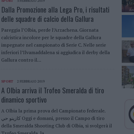
SPORT
5 FEBBRAIO 2019
Dalla Promozione alla Lega Pro, i risultati
delle squadre di calcio della Gallura
Pareggia l’Olbia, perde l’Arzachena. Giornata
calcistica incolore per le squadre della Gallura
impegnate nel campionato di Serie C. Nelle serie
inferiori l’Ilvamaddalena si aggiudica il derby della
Gallura contro il…
SPORT
2 FEBBRAIO 2019
A Olbia arriva il Trofeo Smeralda di tiro
dinamico sportivo
A Olbia la prima prova del Campionato federale.
كازينو حي Oggi e domani, presso il Campo di tiro
della Smeralda Shooting Club di Olbia, si svolgerà il
Trofeo Smeralda, la…