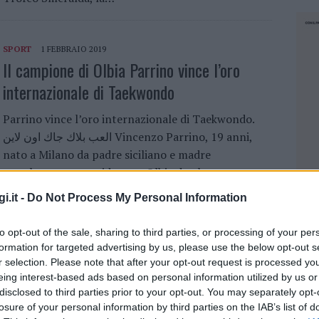
SPORT
1 FEBBRAIO 2019
Il campione di Olbia Parrino vince l’oro
internazionale di Taekwondo
Parrino vince l’oro internazionale di Taekwondo.
العب بلاك جاك اون لاين Vincenzo Parrino, 19 anni,
nato a Milano da padre siciliano e madre
napoletana, ma residente a Olbia da oltre…
i.it -
Do Not Process My Personal Information
CALANGIANUS
30 GENNAIO 2019
to opt-out of the sale, sharing to third parties, or processing of your per
C’e attesa a Calangianus per il “nuovo”
formation for targeted advertising by us, please use the below opt-out s
stadio Signora Chiara
r selection. Please note that after your opt-out request is processed y
eing interest-based ads based on personal information utilized by us or
I lavori che renderanno un gioiello lo stadio
disclosed to third parties prior to your opt-out. You may separately opt-
losure of your personal information by third parties on the IAB’s list of
comunale stanno venendo ultimati in questi giorni.