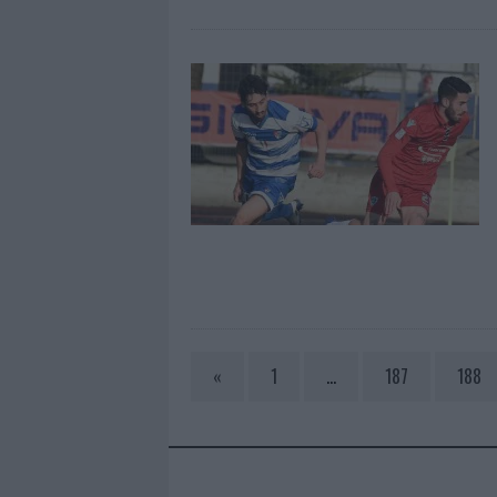
«
1
…
187
188