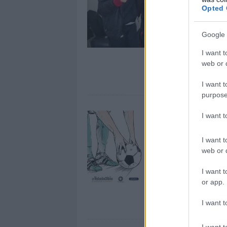
Opted 
Google 
I want t
web or d
I want t
purpose
I want 
I want t
web or d
I want t
or app.
I want t
I want t