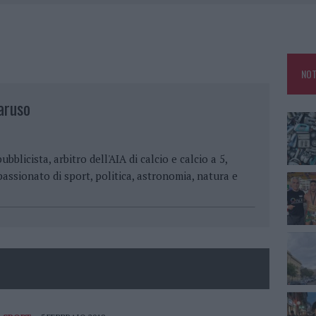
SSERE DI LORENZO: SI FARÀ L’ESAME DEL DNA
GOMARE DI OLBIA E FANNO IL PIENO DI LIKE
LE AL BIVIO DI PERFUGAS, UN FERITO
NOT
ENTRO DAL MARE PARALIZZA LA FRAZIONE
aruso
ubblicista, arbitro dell'AIA di calcio e calcio a 5,
passionato di sport, politica, astronomia, natura e