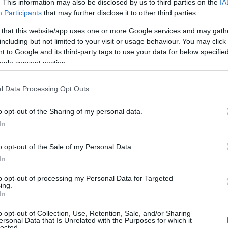
. This information may also be disclosed by us to third parties on the
IA
può soddisfare…
Participants
that may further disclose it to other third parties.
 that this website/app uses one or more Google services and may gath
including but not limited to your visit or usage behaviour. You may click 
PUBLIREDAZIONALI
1 LUGLIO 2022
 to Google and its third-party tags to use your data for below specifi
Tutte le specialità da gustare alla Fiesta
ogle consent section.
Latina a Olbia
l Data Processing Opt Outs
La festa dello street food latino per la prima volta
in Sardegna è a Olbia. Prosegue sullo sfondo di
o opt-out of the Sharing of my personal data.
piazza Mercato a Olbia la “Fiesta Latina”, che ieri 30
In
giugno…
o opt-out of the Sale of my Personal Data.
In
PUBLIREDAZIONALI
27 GIUGNO 2022
to opt-out of processing my Personal Data for Targeted
Cosa c’è a bordo di una nave GNV per Olbia:
ing.
In
shopping, tempo libero e tanto
divertimento
o opt-out of Collection, Use, Retention, Sale, and/or Sharing
ersonal Data that Is Unrelated with the Purposes for which it
lected.