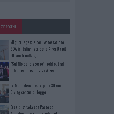
IZIE RECENTI
Migliori agenzie per l’Attestazione
SOA in Italia: lista delle 4 realtà più
efficienti nella g…
“Sul filo del discorso”: sold out ad
Olbia per il reading su Atzeni
La Maddalena, festa per i 30 anni del
Diving center di Tegge
Esce di strada con l’auto ad
Arzachena: ferito il conducente