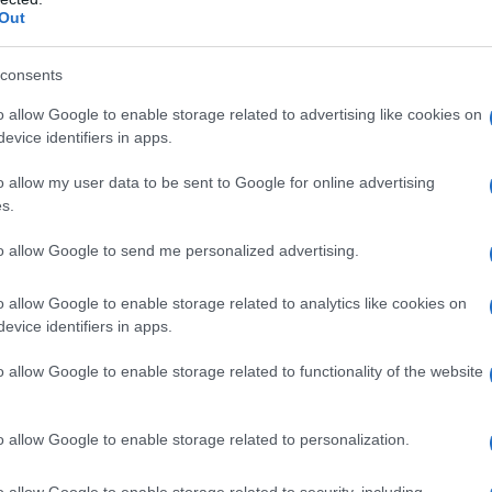
I servizi sui traghetti per Olbia. Viaggiare può un
Out
momento di grande ansia e lunga attesa,
soprattutto per i più piccoli. A bordo di GNV e dei
consents
traghetto per Olbia…
o allow Google to enable storage related to advertising like cookies on
evice identifiers in apps.
PUBLIREDAZIONALI
16 GIUGNO 2022
o allow my user data to be sent to Google for online advertising
Dalle camere alle suite: tutte le soluzioni
s.
per dormire sulle navi GNV per Olbia
to allow Google to send me personalized advertising.
Dormire a bordo della nave per Olbia. Anche il
o allow Google to enable storage related to analytics like cookies on
momento del tragitto per raggiungere una
evice identifiers in apps.
destinazione può essere parte integrante della
vacanza. A bordo di Grandi Navi Veloci sono
o allow Google to enable storage related to functionality of the website
presenti…
o allow Google to enable storage related to personalization.
PUBLIREDAZIONALI
8 GIUGNO 2022
o allow Google to enable storage related to security, including