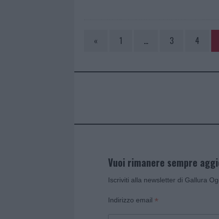
«
1
…
3
4
Vuoi rimanere sempre agg
Iscriviti alla newsletter di Gallura O
*
Indirizzo email