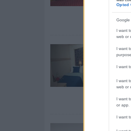
Opted 
Google 
I want t
web or d
I want t
purpose
I want 
I want t
web or d
I want t
or app.
I want t
I want t