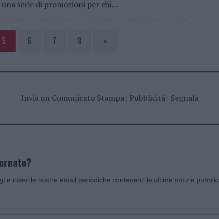
una serie di promozioni per chi…
5
6
7
8
»
Invia un Comunicato Stampa
|
Pubblicità
|
Segnala
iornato?
ggi e ricevi le nostre email periodiche contenenti le ultime notizie pubbli