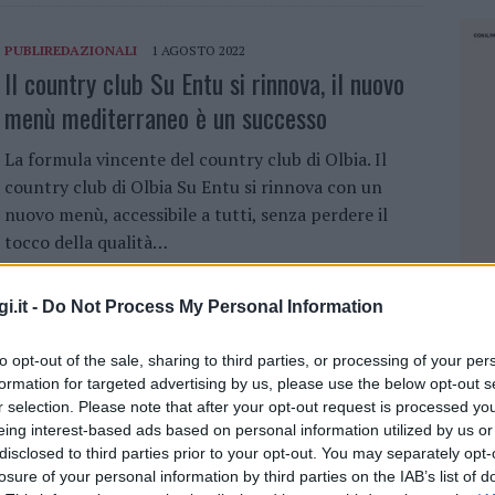
PUBLIREDAZIONALI
1 AGOSTO 2022
Il country club Su Entu si rinnova, il nuovo
menù mediterraneo è un successo
La formula vincente del country club di Olbia. Il
country club di Olbia Su Entu si rinnova con un
nuovo menù, accessibile a tutti, senza perdere il
tocco della qualità…
i.it -
Do Not Process My Personal Information
PUBLIREDAZIONALI
19 LUGLIO 2022
Cosa si mangia sulle navi GNV per Olbia,
to opt-out of the sale, sharing to third parties, or processing of your per
tutte le specialità da gustare
formation for targeted advertising by us, please use the below opt-out s
r selection. Please note that after your opt-out request is processed y
I ristoranti sulle navi per Olbia. Chi ha detto che a
eing interest-based ads based on personal information utilized by us or
disclosed to third parties prior to your opt-out. You may separately opt-
bordo di una nave non si possono gustare delle
losure of your personal information by third parties on the IAB’s list of
ottime specialità culinarie? Su Grandi Navi Veloci si
NEC