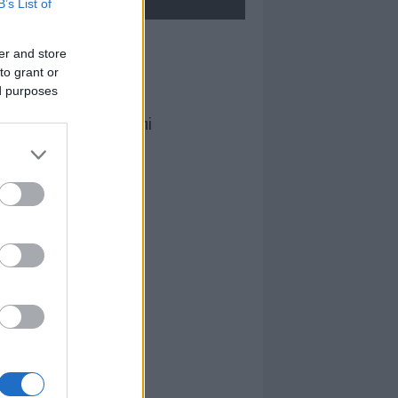
B’s List of
I nostri cari
er and store
to grant or
ed purposes
Domenico Orecchioni
I nostri cari
I nostri cari
I nostri cari