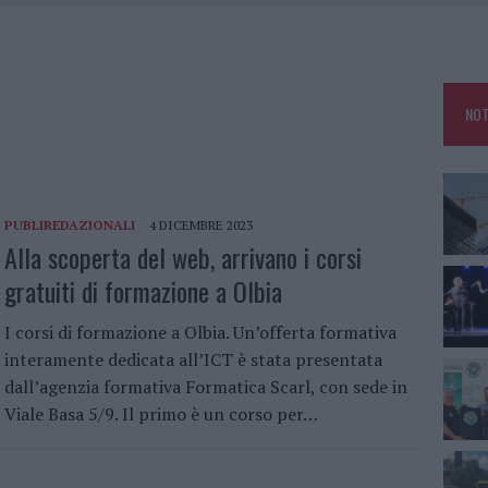
A OLBIA, LA PRIMA AL MOLO BRIN È UN SUCCESSO
TE ALL’ALBA: FERITO IL CONDUCENTE
TTI ALLA ZUPPA GALLURESE: GLI APPUNTAMENTI DA NON PERDERE
NOT
ARMORA, PARCHEGGIO PROVVISORIO A LA MADDALENA
PUBLIREDAZIONALI
4 DICEMBRE 2023
Alla scoperta del web, arrivano i corsi
gratuiti di formazione a Olbia
I corsi di formazione a Olbia. Un’offerta formativa
interamente dedicata all’ICT è stata presentata
dall’agenzia formativa Formatica Scarl, con sede in
Viale Basa 5/9. Il primo è un corso per…