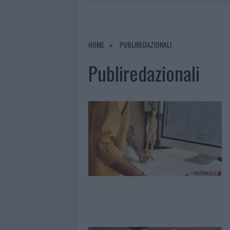
6 AGOSTO 2026
|
NOTRE-DAME DE PARIS CONQUIST
6 AGOSTO 2026
|
STRADA SASSARI-OLBIA, INCIDEN
6 AGOSTO 2026
|
EVENTI IN GALLURA, DA JOVANO
HOME
PUBLIREDAZIONALI
6 AGOSTO 2026
|
NUOVI POSTI AUTO IN VIA LA M
Publiredazionali