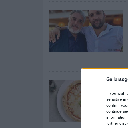
Galluraogg
If you wish 
sensitive in
confirm you
continue se
information 
further disc