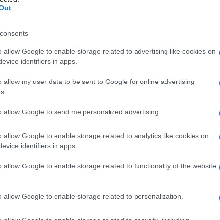
Out
reale, si mettono in proprio a Olbia con il
nuovo ristorante Be Free
consents
Il nuovo ristorante Be Free a Olbia. Be Free. Un
o allow Google to enable storage related to advertising like cookies on
nome che è anche uno slogan di vita. Liberi di
evice identifiers in apps.
mangiare sano. Liberi di mangiare naturale. Senza
o allow my user data to be sent to Google for online advertising
glutine, senza lattosio,…
s.
to allow Google to send me personalized advertising.
PUBLIREDAZIONALI
3 GENNAIO 2020
Il segreto per preparare la Peretta sarda
o allow Google to enable storage related to analytics like cookies on
secondo tradizione
evice identifiers in apps.
La Peretta preparata da Columbu Formaggi a Olbia.
o allow Google to enable storage related to functionality of the website
La Peretta è un formaggio a pasta filata di latte
vaccino. Il suo nome deriva dalla forma di una
o allow Google to enable storage related to personalization.
pagnotta. La crosta…
o allow Google to enable storage related to security, including