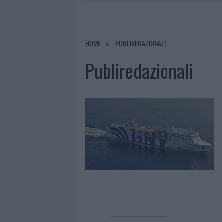
5 AGOSTO 2026
|
RED VALLEY FESTIVAL, MUSICA NO
5 AGOSTO 2026
|
ESCE DI STRADA CON L’AUTO AD
5 AGOSTO 2026
|
TURISTE SI PERDONO A TAVOLARA
HOME
PUBLIREDAZIONALI
5 AGOSTO 2026
|
METEO OLBIA 6 AGOSTO, MIGLIOR
Publiredazionali