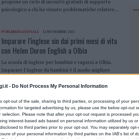
propone un ciclo di incontri gratuiti di supporto
psicologico a chi ha vissuto problematiche relative…
PUBLIREDAZIONALI
12 NOVEMBRE 2021
Imparare l’inglese sin dai primi mesi di vita
con Helen Doron English a Olbia
La scuola di inglese per bambini e ragazzi a Olbia.
Imparare l’inglese da bambini è il modo migliore
per apprendere al meglio la lingua. Ne è
fermamente convinta Maria Caterina…
i.it -
Do Not Process My Personal Information
to opt-out of the sale, sharing to third parties, or processing of your per
formation for targeted advertising by us, please use the below opt-out s
PUBLIREDAZIONALI
29 GIUGNO 2021
In neanche un anno il Be Free di Olbia è tra
r selection. Please note that after your opt-out request is processed y
eing interest-based ads based on personal information utilized by us or
i migliori ristoranti della Sardegna
disclosed to third parties prior to your opt-out. You may separately opt-
losure of your personal information by third parties on the IAB’s list of
NEC
Il ristorante a km zero a Olbia. Nel centro di Olbia