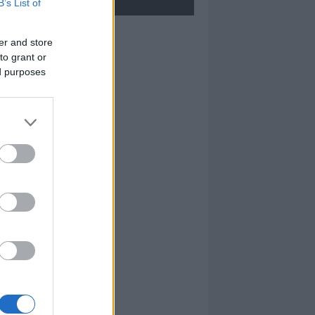
B’s List of
Bruno Fadda
er and store
to grant or
ed purposes
I nostri cari
Pasquale Ragnedda
I nostri cari
I nostri cari