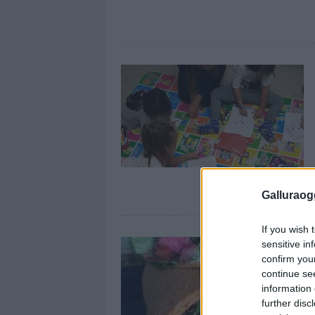
Galluraogg
If you wish 
sensitive in
confirm you
continue se
information 
further disc