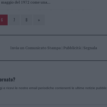
maggio del 1972 come una…
6
7
8
»
Invia un Comunicato Stampa
|
Pubblicità
|
Segnala
iornato?
ggi e ricevi le nostre email periodiche contenenti le ultime notizie pubbli