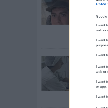
Opted 
Google 
I want t
web or d
I want t
purpose
I want 
I want t
web or d
I want t
or app.
I want t
I want t