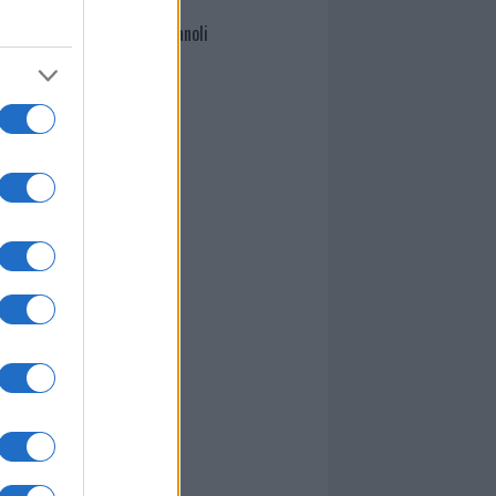
Giuseppe Orlando Vanoli
I nostri cari