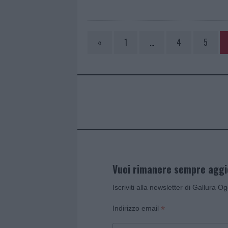
«
1
…
4
5
Vuoi rimanere sempre agg
Iscriviti alla newsletter di Gallura O
*
Indirizzo email