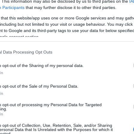
. This information may also be disclosed by us to third parties on the
IA
un locale innovativo gluten free, ma non solo. Ha
Participants
that may further disclose it to other third parties.
aperto poco prima della pandemia Be Free,
 that this website/app uses one or more Google services and may gath
ristorante unico in…
including but not limited to your visit or usage behaviour. You may click 
 to Google and its third-party tags to use your data for below specifi
ogle consent section.
PUBLIREDAZIONALI
1 AGOSTO 2020
Artigianato Pasella realizza progetti unici
l Data Processing Opt Outs
per hotel e ristoranti
o opt-out of the Sharing of my personal data.
Il nuovo catalogo di Artigianato Pasella.
In
Ambasciatori del bello della Sardegna. Con la
o opt-out of the Sale of my Personal Data.
passione e quel po’ di testardaggine che serve. Ogni
In
giorno, dal 1972, per abbellire, impreziosire e
rendere…
to opt-out of processing my Personal Data for Targeted
ing.
In
PUBLIREDAZIONALI
2 MARZO 2020
o opt-out of Collection, Use, Retention, Sale, and/or Sharing
ersonal Data that Is Unrelated with the Purposes for which it
Hanno servito presidenti e la famiglia
lected.