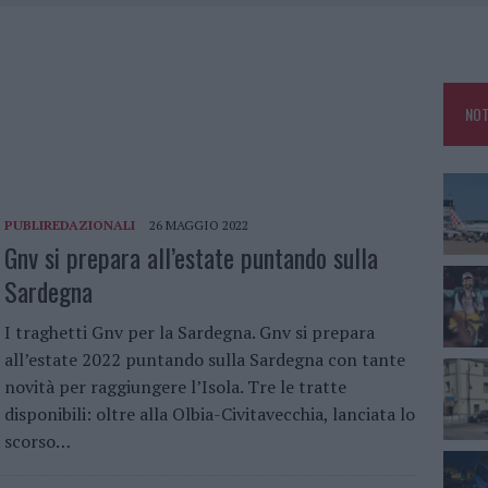
-STOP A OLBIA FINO ALLE 5
 ARZACHENA: FERITO IL CONDUCENTE
: SALVATE DAI VIGILI DEL FUOCO
NOT
A IL TEMPO IN GALLURA
PUBLIREDAZIONALI
26 MAGGIO 2022
Gnv si prepara all’estate puntando sulla
Sardegna
I traghetti Gnv per la Sardegna. Gnv si prepara
all’estate 2022 puntando sulla Sardegna con tante
novità per raggiungere l’Isola. Tre le tratte
disponibili: oltre alla Olbia-Civitavecchia, lanciata lo
scorso…