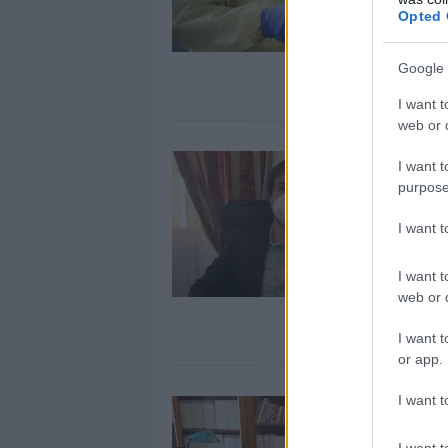
Opted 
Google 
I want t
web or d
I want t
purpose
I want 
I want t
web or d
I want t
or app.
I want t
I want t