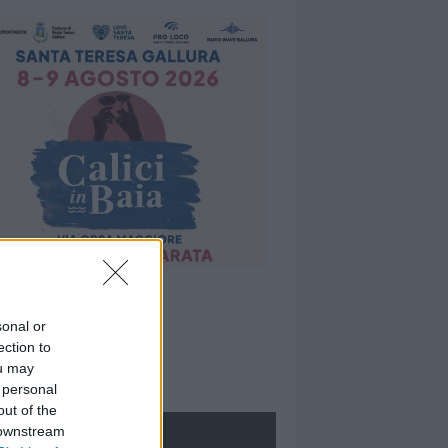
sonal or
ection to
ou may
 personal
out of the
 downstream
ROLOGIE