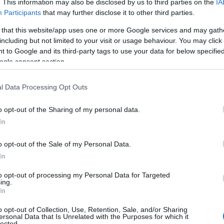
. This information may also be disclosed by us to third parties on the
IA
Maddalena annunciato ieri dal sindaco Fabio Lai.
Participants
that may further disclose it to other third parties.
Tre i punti dove saranno eseguiti i…
 that this website/app uses one or more Google services and may gath
including but not limited to your visit or usage behaviour. You may click 
 to Google and its third-party tags to use your data for below specifi
LA MADDALENA
27 FEBBRAIO 2021
ogle consent section.
Al via domani lo screening di massa a La
Maddalena, l’appello del sindaco
l Data Processing Opt Outs
Lo screening di massa a La Maddalena. Dopo la
o opt-out of the Sharing of my personal data.
firma dell’ordinanza che ha messo La Maddalena in
In
zona rossa a partire dalle 14 di ieri a seguito degli
o opt-out of the Sale of my Personal Data.
ultimi contagi…
In
to opt-out of processing my Personal Data for Targeted
ing.
LA MADDALENA
25 FEBBRAIO 2021
In
La Maddalena passa in zona rossa: sono 10
i casi di variante inglese
o opt-out of Collection, Use, Retention, Sale, and/or Sharing
ersonal Data that Is Unrelated with the Purposes for which it
lected.