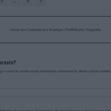
5
…
9
»
Invia un Comunicato Stampa
|
Pubblicità
|
Segnala
iornato?
ggi e ricevi le nostre email periodiche contenenti le ultime notizie pubbli
aforma di marketing. Iscrivendoti alla newsletter accetti che le tue info