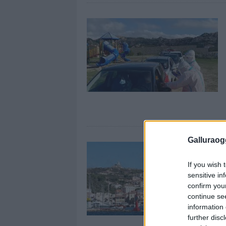
Galluraogg
If you wish 
sensitive in
confirm you
continue se
information 
further disc