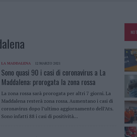
 PER COMPARSE IN COSTA SMERALDA
DE SFIDA DELLA VELA NELL’ESTATE 2026
LBIA, SEQUESTRATI CAVIALE E SABBIA RUBATA
NOT
L CANTIERE: LA GALLURA RITROVA LA STRADA
dalena
LA MADDALENA
12 MARZO 2021
Sono quasi 90 i casi di coronavirus a La
Maddalena: prorogata la zona rossa
La zona rossa sarà prorogata per altri 7 giorni. La
Maddalena resterà zona rossa. Aumentano i casi di
coronavirus dopo l’ultimo aggiornamento dell’Ats.
Sono infatti 88 i casi di positività…