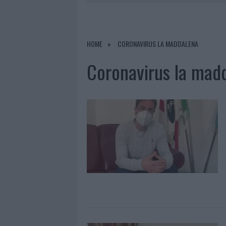
7 AGOSTO 2026
|
FILM INTERNAZIONALE, CASTING
7 AGOSTO 2026
|
PORTO ROTONDO OSPITA LA GRAN
7 AGOSTO 2026
|
CONTROLLI ALL’AEROPORTO DI O
HOME
CORONAVIRUS LA MADDALENA
7 AGOSTO 2026
|
MONTE PINO, VIA I CANCELLI DE
Coronavirus la mad