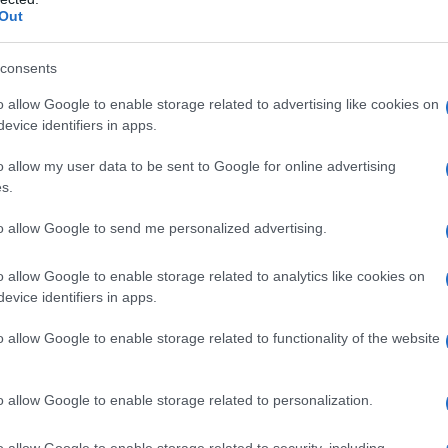
A La Maddalena sono 33 in tutto i positivi. Arriva
Out
l’aggiornamento sui dati dei contagi a La Maddalena
chiesto dal sindaco Fabio Lai. Sono ben 33 positivi di
consents
cui 10…
o allow Google to enable storage related to advertising like cookies on
evice identifiers in apps.
LA MADDALENA
25 FEBBRAIO 2021
o allow my user data to be sent to Google for online advertising
Zona rossa a La Maddalena, riunione in
s.
Comune in attesa dei dati
to allow Google to send me personalized advertising.
Il sindaco Lai in attesa dei dati Covid. Sono ore di
o allow Google to enable storage related to analytics like cookies on
preoccupazione per i cittadini di La Maddalena
evice identifiers in apps.
dopo che il sindaco Fabio Lai ieri sera aveva
dapprima annunciato la…
o allow Google to enable storage related to functionality of the website
o allow Google to enable storage related to personalization.
LA MADDALENA
24 FEBBRAIO 2021
Allarme contagi, La Maddalena diventa
o allow Google to enable storage related to security, including