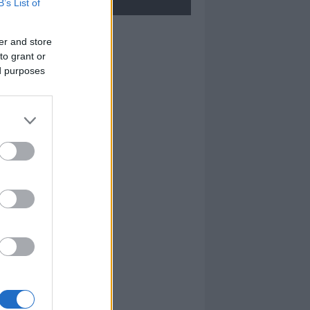
B’s List of
I nostri cari
er and store
to grant or
ed purposes
Maddalena Scanu
I nostri cari
Maria Cucciari
I nostri cari