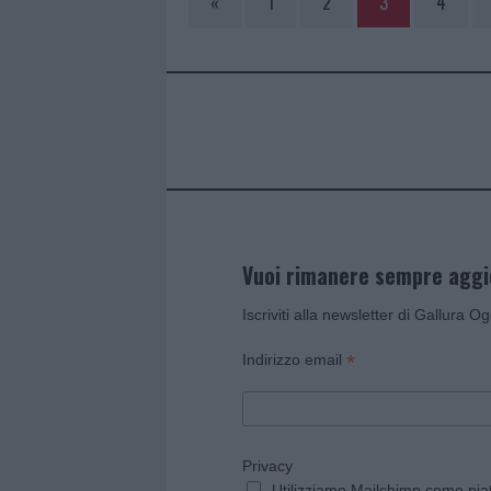
«
1
2
3
4
Vuoi rimanere sempre agg
Iscriviti alla newsletter di Gallura O
*
Indirizzo email
Privacy
Utilizziamo Mailchimp come piatt