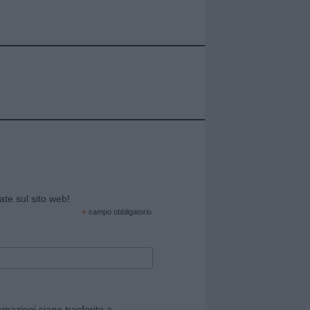
cate sul sito web!
*
campo obbligatorio
rmazioni siano trasferite a