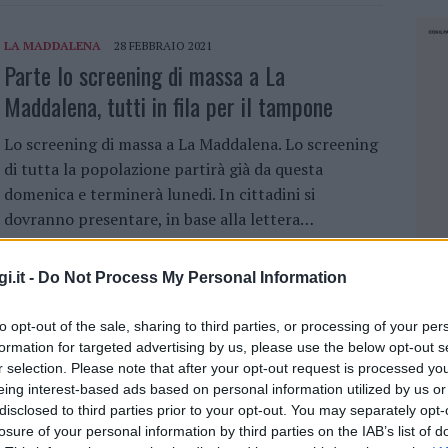
LA MADDALENA
28 FEBBRAIO 2021
Parte lo screening di massa a La
Maddalena, tutti in fila per il tampone
Lo screening di massa a La Maddalena. Lo screening
di tutta la popolazione partirà già da questa
domenica e terminerà lunedi. In cittadini si
dovranno presentare, in base alla lettera…
i.it -
Do Not Process My Personal Information
LA MADDALENA
27 FEBBRAIO 2021
Parte lo screening di massa a La
to opt-out of the sale, sharing to third parties, or processing of your per
Maddalena: il programma per domani e
formation for targeted advertising by us, please use the below opt-out s
r selection. Please note that after your opt-out request is processed y
lunedì
eing interest-based ads based on personal information utilized by us or
disclosed to third parties prior to your opt-out. You may separately opt-
Il programma dello screening a La Maddalena.
losure of your personal information by third parties on the IAB’s list of
NEC
Partirà da domani lo screening di massa a La