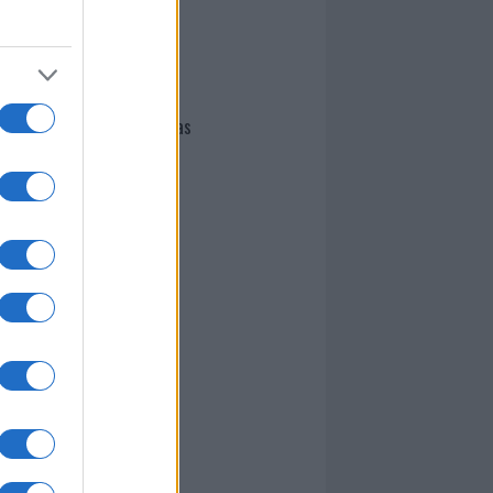
I nostri cari
Giovannimaria Cabras