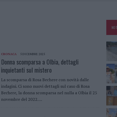
HE IL CENTRO ACCOGLIENZA MINORI CHIUDE
RO SPACCIO E DEGRADO: ESPLODE LA PROTESTA
SCEGLIERE LA SOLUZIONE IDEALE PER LA CASA E L’UFFICIO
NOT
KEND A OLBIA E IN GALLURA
CRONACA
5 DICEMBRE 2025
Donna scomparsa a Olbia, dettagli
inquietanti sul mistero
La scomparsa di Rosa Bechere con novità dalle
indagini. Ci sono nuovi dettagli sul caso di Rosa
Bechere, la donna scomparsa nel nulla a Olbia il 25
novembre del 2022….