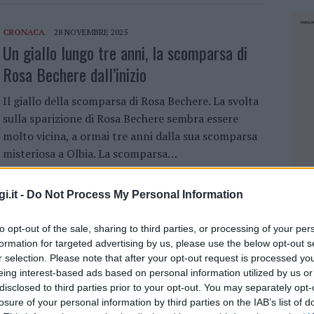
CRONACA
28 NOVEMBRE 2025
Un giallo lungo tre anni, la scomparsa di
Rosa Bechere dall’inizio
Il giallo della scomparsa di Rosa Bechere. La svolta
sulla sparizione di Rosa Bechere sembra essere
molto vicina, a ormai tre anni dalla sua scomparsa
misteriosa a Olbia. La scomparsa…
i.it -
Do Not Process My Personal Information
CRONACA
27 NOVEMBRE 2025
Scomparsa di Rosa Bechere, il Ris torna
to opt-out of the sale, sharing to third parties, or processing of your per
nella casa dei due indagati
formation for targeted advertising by us, please use the below opt-out s
r selection. Please note that after your opt-out request is processed y
Il giallo di Rosa Bechere. A tre anni dalla misteriosa
eing interest-based ads based on personal information utilized by us or
disclosed to third parties prior to your opt-out. You may separately opt-
scomparsa di Rosa Bechere, il Ris di Cagliari e i
losure of your personal information by third parties on the IAB’s list of
carabinieri di Olbia tornano sulla scena per
NEC