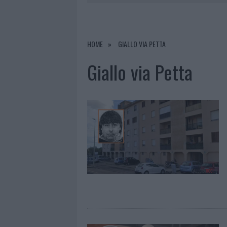
7 AGOSTO 2026
|
CALANGIANUS, DOPO LE POLEMIC
7 AGOSTO 2026
|
OLBIA, DIVIETO DI SOSTA CONT
7 AGOSTO 2026
|
PAUSA CAFFÈ IMPECCABILE: COME 
HOME
GIALLO VIA PETTA
7 AGOSTO 2026
|
LE PREVISIONI METEO PER IL WEE
Giallo via Petta