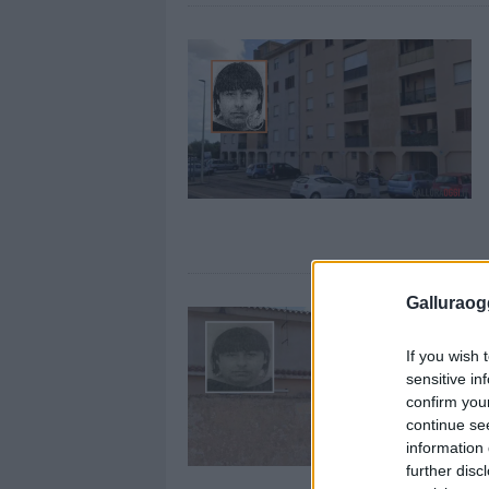
Galluraogg
If you wish 
sensitive in
confirm you
continue se
information 
further disc