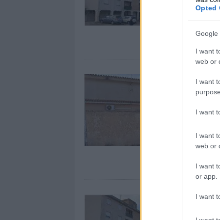
Opted 
Google 
I want t
web or d
I want t
purpose
I want 
I want t
web or d
I want t
or app.
I want t
I want t