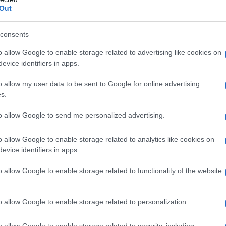
Respinto l’arresto per la coppia accusata di aver
Out
ucciso Rosa Bechere. Il caso di Rosa Bechere è
ancora un mistero. Ancora non c’è un corpo, non
consents
c’è un colpevole. La…
o allow Google to enable storage related to advertising like cookies on
evice identifiers in apps.
CRONACA
23 FEBBRAIO 2023
o allow my user data to be sent to Google for online advertising
Giallo Rosa Bechere, arriva lo sfratto dalla
s.
casa-tugurio per la coppia indagata
to allow Google to send me personalized advertising.
Nuovi guai per la coppia indagata per il caso Rosa
o allow Google to enable storage related to analytics like cookies on
Bechere. Per la coppia indagata per la scomparsa di
evice identifiers in apps.
Rosa Bechere è arrivata l’ordinanza di sfratto dalla
casa-tugurio di via…
o allow Google to enable storage related to functionality of the website
o allow Google to enable storage related to personalization.
CRONACA
25 GENNAIO 2023
Giallo di via Petta, accertamenti nella casa
o allow Google to enable storage related to security, including