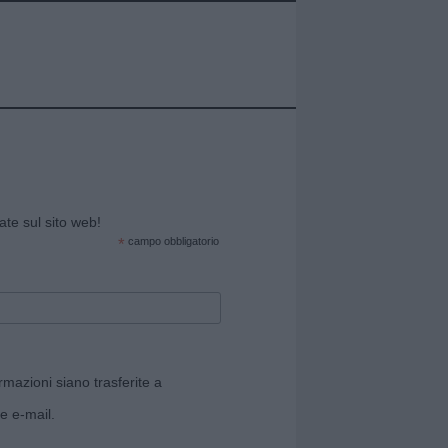
cate sul sito web!
*
campo obbligatorio
rmazioni siano trasferite a
e e-mail.