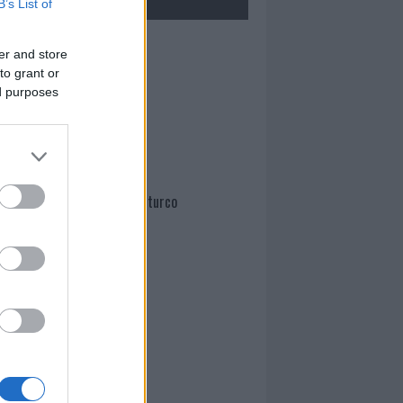
B’s List of
Mario Malu
er and store
to grant or
ed purposes
Paolo Pinna
Martina Agostina Diturco
I nostri cari
I nostri cari