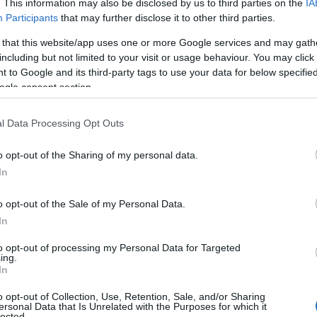
. This information may also be disclosed by us to third parties on the
IA
effettuare accertamenti sulla…
Participants
that may further disclose it to other third parties.
 that this website/app uses one or more Google services and may gath
including but not limited to your visit or usage behaviour. You may click 
CRONACA
26 NOVEMBRE 2023
 to Google and its third-party tags to use your data for below specifi
Un anno senza Rosa, scomparsa nella
ogle consent section.
Giornata mondiale contro la violenza sulle
donne
l Data Processing Opt Outs
Rosa Bechere è scomparsa dal nulla da Olbia. Un
o opt-out of the Sharing of my personal data.
anno fa a Olbia è scomparsa Rosa Bechere, proprio
In
nella Giornata Mondiale per l’eliminazione della
o opt-out of the Sale of my Personal Data.
violenza sulle donne. La vicenda della…
In
to opt-out of processing my Personal Data for Targeted
ing.
CRONACA
10 OTTOBRE 2023
In
Niente arresto per la coppia indagata nel
giallo di via Petta
o opt-out of Collection, Use, Retention, Sale, and/or Sharing
ersonal Data that Is Unrelated with the Purposes for which it
lected.