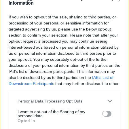
Egas da oltre 6 milioni di euro
Information
If you wish to opt-out of the sale, sharing to third parties, or
processing of your personal or sensitive information for
«
1
2
3
4
…
193
targeted advertising by us, please use the below opt-out
section to confirm your selection. Please note that after your
»
opt-out request is processed you may continue seeing
interest-based ads based on personal information utilized by
us or personal information disclosed to third parties prior to
your opt-out. You may separately opt-out of the further
NOTIZIE RECENTI
disclosure of your personal information by third parties on the
IAB’s list of downstream participants. This information may
Gallura, finti clienti svuotano le suite: furto da
also be disclosed by us to third parties on the
IAB’s List of
Downstream Participants
that may further disclose it to other
50mila nel resort
third parties.
Please note that this website/app uses one or more Google
Personal Data Processing Opt Outs
Meteo Olbia 7 agosto, sole e caldo tornano
services and may gather and store information including but
protagonisti
not limited to your visit or usage behaviour. You may click to
I want to opt-out of the Sharing of my
personal data.
grant or deny consent to Google and its third-party tags to
Opted In
use your data for below specified purposes in below Google
Test tunnel Olbia: rampe chiuse ancora fino a