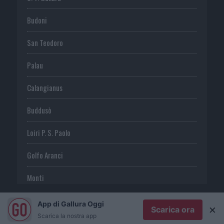
Budoni
San Teodoro
Palau
Calangianus
Buddusò
Loiri P. S. Paolo
Golfo Aranci
Monti
Telti
App di Gallura Oggi
×
Scarica ora
Scarica la nostra app
S. Antonio di G.