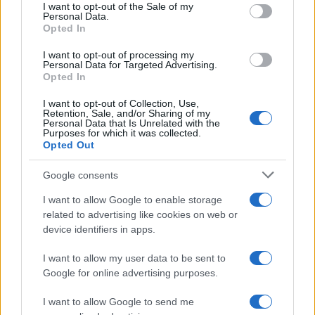
consent section.
I want to opt-out of the Sale of my
fine agosto
Personal Data.
Opted In
Aggius conquista la classifica delle mete più
I want to opt-out of processing my
Personal Data for Targeted Advertising.
amate dell’estate 2026
Opted In
I want to opt-out of Collection, Use,
Nuovi posti auto in via La Marmora, parcheggio
Retention, Sale, and/or Sharing of my
Personal Data that Is Unrelated with the
provvisorio a La Maddalena
Purposes for which it was collected.
Opted Out
Allarme truffe a Berchidda, falsi incaricati
Google consents
bussano alle porte
I want to allow Google to enable storage
related to advertising like cookies on web or
device identifiers in apps.
Notre-Dame de Paris conquista Olbia, la prima
al Molo Brin è un successo
I want to allow my user data to be sent to
Google for online advertising purposes.
I want to allow Google to send me