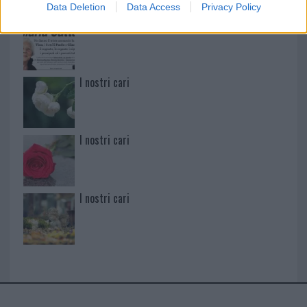
Data Deletion
Data Access
Privacy Policy
Maria Satta
I nostri cari
I nostri cari
I nostri cari