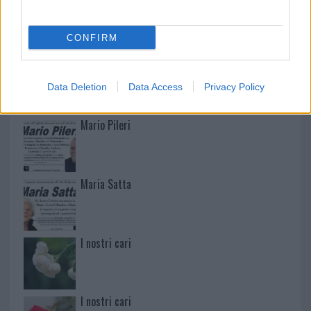
Don Piero Scano
CONFIRM
I nostri cari
Data Deletion
Data Access
Privacy Policy
Mario Pileri
Maria Satta
I nostri cari
I nostri cari