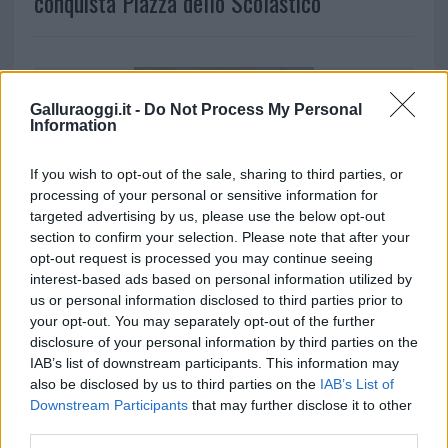
conquista Piazza dello Scolastico
Galluraoggi.it -
Do Not Process My Personal
Information
If you wish to opt-out of the sale, sharing to third parties, or
CRONACA
processing of your personal or sensitive information for
Nuovo incendio alle porte di Olbia, tre
targeted advertising by us, please use the below opt-out
section to confirm your selection. Please note that after your
elicotteri in azione
opt-out request is processed you may continue seeing
interest-based ads based on personal information utilized by
us or personal information disclosed to third parties prior to
«
1
2
3
4
…
35
your opt-out. You may separately opt-out of the further
disclosure of your personal information by third parties on the
IAB’s list of downstream participants. This information may
»
also be disclosed by us to third parties on the
IAB’s List of
Downstream Participants
that may further disclose it to other
third parties.
NOTIZIE RECENTI