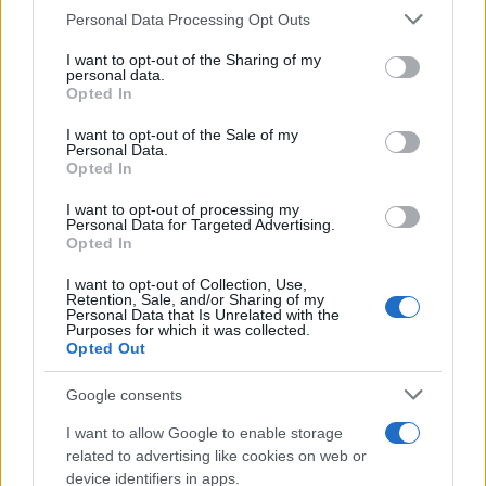
Please note that this website/app uses one or more Google
Personal Data Processing Opt Outs
services and may gather and store information including but
Jovanotti, Gabry Ponte e Alfa: Olbia ombelico del
not limited to your visit or usage behaviour. You may click to
I want to opt-out of the Sharing of my
personal data.
grant or deny consent to Google and its third-party tags to
mondo per una notte
Opted In
use your data for below specified purposes in below Google
consent section.
I want to opt-out of the Sale of my
Giorgia Meloni a La Maddalena, la vicesindaco:
Personal Data.
Opted In
“Orgoglio e discrezione per visita privata̶…
I want to opt-out of processing my
Personal Data for Targeted Advertising.
Incendio nella notte a Olbia, a fuoco due furgoni
Opted In
I want to opt-out of Collection, Use,
Retention, Sale, and/or Sharing of my
Personal Data that Is Unrelated with the
Purposes for which it was collected.
A fuoco un deposito con bombole, intervento dei
Opted Out
vigili del fuoco a Rudalza
Google consents
Ristorante distrutto dalle fiamme a La
I want to allow Google to enable storage
Maddalena, incendio a Monti d’à rena
related to advertising like cookies on web or
device identifiers in apps.