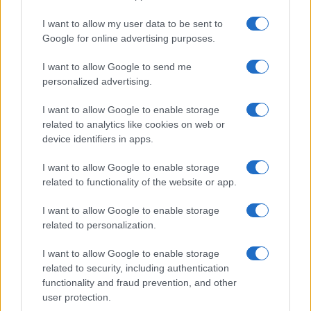
Le previsioni meteo per il weekend a Olbia e in
I want to allow my user data to be sent to
Gallura
Google for online advertising purposes.
I want to allow Google to send me
Michelle Hunziker in Gallura, bella anche dal
personalized advertising.
vivo: un amico vip svela come fa
I want to allow Google to enable storage
related to analytics like cookies on web or
device identifiers in apps.
I want to allow Google to enable storage
related to functionality of the website or app.
I want to allow Google to enable storage
related to personalization.
I want to allow Google to enable storage
related to security, including authentication
NECROLOGIE
functionality and fraud prevention, and other
user protection.