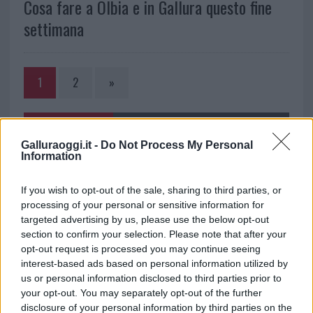
Cosa fare a Olbia e in Gallura questo fine
settimana
1
2
»
NOTIZIE RECENTI
Galluraoggi.it -
Do Not Process My Personal
Information
Le previsioni meteo per il weekend a Olbia e in
If you wish to opt-out of the sale, sharing to third parties, or
Gallura
processing of your personal or sensitive information for
targeted advertising by us, please use the below opt-out
Michelle Hunziker in Gallura, bella anche dal
section to confirm your selection. Please note that after your
opt-out request is processed you may continue seeing
vivo: un amico vip svela come fa
interest-based ads based on personal information utilized by
us or personal information disclosed to third parties prior to
Calangianus, dopo le polemiche il centro
your opt-out. You may separately opt-out of the further
disclosure of your personal information by third parties on the
accoglienza minori chiude