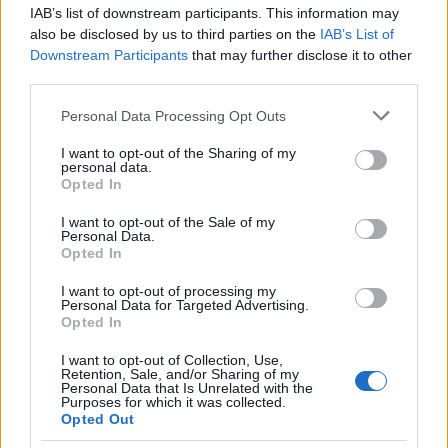
IAB’s list of downstream participants. This information may
also be disclosed by us to third parties on the
IAB’s List of
Olbia, divieto di sosta contro spaccio e degrado:
Downstream Participants
that may further disclose it to other
third parties.
esplode la protesta
Please note that this website/app uses one or more Google
Personal Data Processing Opt Outs
services and may gather and store information including but
Pausa caffè impeccabile: come scegliere la
not limited to your visit or usage behaviour. You may click to
I want to opt-out of the Sharing of my
soluzione ideale per la casa e l’ufficio
personal data.
grant or deny consent to Google and its third-party tags to
Opted In
use your data for below specified purposes in below Google
consent section.
I want to opt-out of the Sale of my
Monte Pino, la fine di un lungo dolore: storia e
Personal Data.
rinascita della strada che segnò la Gallura
Opted In
I want to opt-out of processing my
Personal Data for Targeted Advertising.
Raid nelle campagne di Berchidda, rischio per
Opted In
la rete elettrica
I want to opt-out of Collection, Use,
Retention, Sale, and/or Sharing of my
Personal Data that Is Unrelated with the
Purposes for which it was collected.
Opted Out