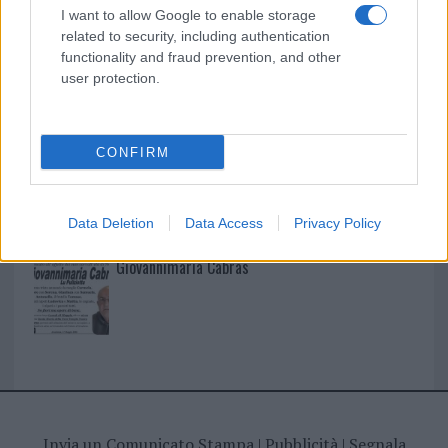
I nostri cari
I want to allow Google to enable storage
related to security, including authentication
functionality and fraud prevention, and other
user protection.
I nostri cari
CONFIRM
I nostri cari
Data Deletion
Data Access
Privacy Policy
Giovannimaria Cabras
Invia un Comunicato Stampa
|
Pubblicità
|
Segnala