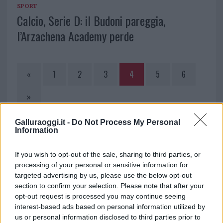
SPORT
Calcio, Serie D: il Budoni pareggia,
l’Arzachena Academy perde
«
1
2
3
4
5
6
»
Galluraoggi.it -
Do Not Process My Personal
Information
NOTIZIE RECENTI
If you wish to opt-out of the sale, sharing to third parties, or
Allarme truffe a Berchidda, falsi incaricati
processing of your personal or sensitive information for
bussano alle porte
targeted advertising by us, please use the below opt-out
section to confirm your selection. Please note that after your
opt-out request is processed you may continue seeing
Notre-Dame de Paris conquista Olbia, la prima
interest-based ads based on personal information utilized by
al Molo Brin è un successo
us or personal information disclosed to third parties prior to