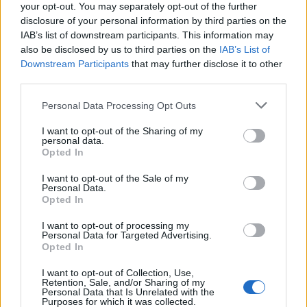
your opt-out. You may separately opt-out of the further
disclosure of your personal information by third parties on the
Strada Sassari-Olbia, incidente all’alba: ferito il
IAB’s list of downstream participants. This information may
conducente
also be disclosed by us to third parties on the
IAB’s List of
Downstream Participants
that may further disclose it to other
third parties.
Eventi in Gallura, da Jovanotti alla zuppa
Please note that this website/app uses one or more Google
Personal Data Processing Opt Outs
gallurese: gli appuntamenti da non perdere
services and may gather and store information including but
not limited to your visit or usage behaviour. You may click to
I want to opt-out of the Sharing of my
personal data.
grant or deny consent to Google and its third-party tags to
Lettini e arredi abusivi sulla spiaggia libera,
Opted In
use your data for below specified purposes in below Google
sequestri a Olbia e Arzachena
consent section.
I want to opt-out of the Sale of my
Personal Data.
Opted In
È morto Francesco Guccini, il maestro che si
tenne lontano dalla Costa Smeralda
I want to opt-out of processing my
Personal Data for Targeted Advertising.
Opted In
Nuovo sportello rifiuti a Palau, una svolta per gli
I want to opt-out of Collection, Use,
utenti
Retention, Sale, and/or Sharing of my
Personal Data that Is Unrelated with the
Purposes for which it was collected.